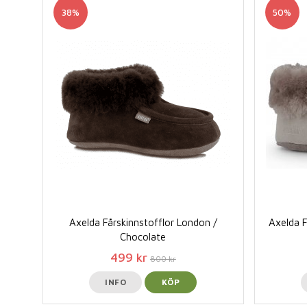
38%
50%
Axelda Fårskinnstofflor London /
Axelda F
Chocolate
499 kr
800 kr
INFO
KÖP