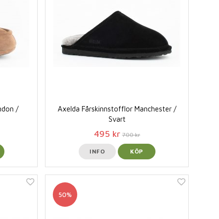
ndon /
Axelda Fårskinnstofflor Manchester /
Svart
495 kr
700 kr
INFO
KÖP
50%