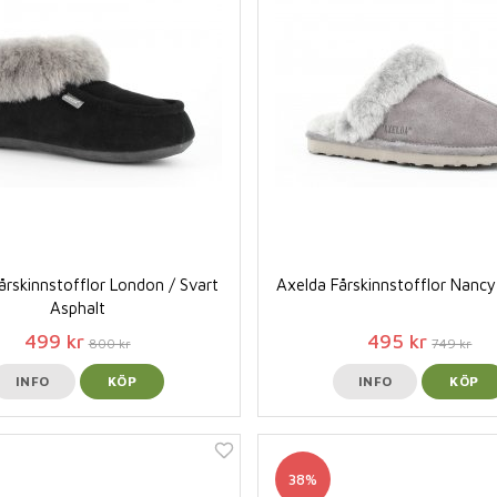
årskinnstofflor London / Svart
Axelda Fårskinnstofflor Nancy
Asphalt
499 kr
495 kr
800 kr
749 kr
INFO
KÖP
INFO
KÖP
38%