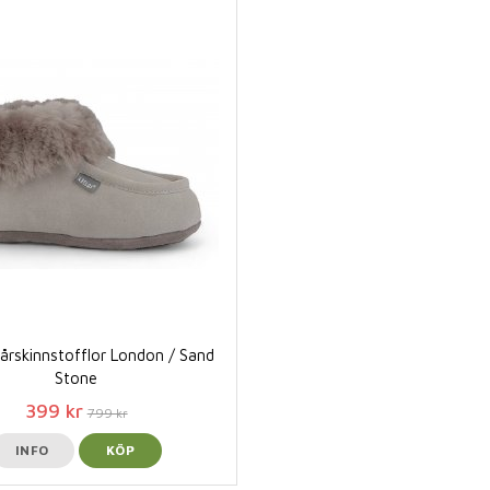
årskinnstofflor London / Sand
Stone
399 kr
799 kr
INFO
KÖP