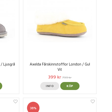
 / Ljusgrå
Axelda Fårskinnstofflor London / Gul
Vit
399 kr
799 kr
INFO
KÖP
38%