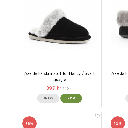
Axelda Fårskinnstofflor Nancy / Svart
Axelda F
Ljusgrå
399 kr
749 kr
INFO
KÖP
38%
50%