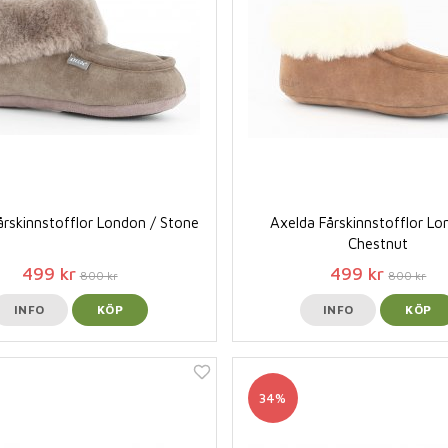
årskinnstofflor London / Stone
Axelda Fårskinnstofflor Lo
Chestnut
499 kr
499 kr
800 kr
800 kr
INFO
KÖP
INFO
KÖP
34%