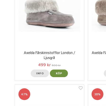
Axelda Fårskinnstofflor London /
Axelda F
Ljusgrå
499 kr
800 kr
INFO
KÖP
47%
38%