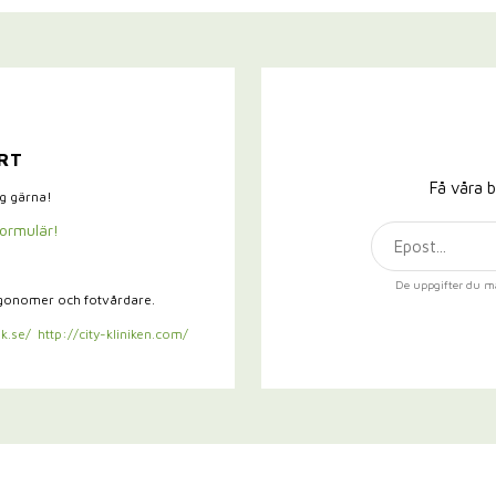
RT
Få våra b
ig gärna!
formulär!
De uppgifter du m
rgonomer och fotvårdare.
k.se/
http://city-kliniken.com/