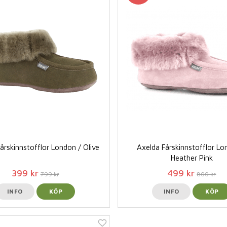
årskinnstofflor London / Olive
Axelda Fårskinnstofflor Lo
Heather Pink
399 kr
499 kr
799 kr
800 kr
INFO
KÖP
INFO
KÖP