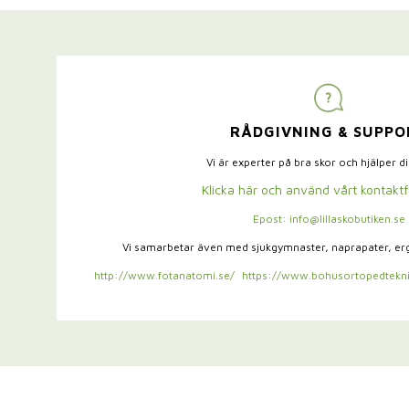
RÅDGIVNING & SUPPO
Vi är experter på bra skor och hjälper d
Klicka här och använd vårt kontakt
Epost: info@lillaskobutiken.se
Vi samarbetar även med sjukgymnaster,
naprapater, e
http://www.fotanatomi.se/
https://www.bohusortopedtekni