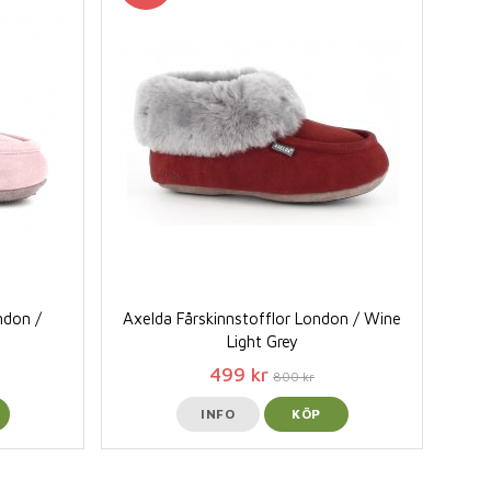
ndon /
Axelda Fårskinnstofflor London / Wine
Light Grey
499 kr
800 kr
INFO
KÖP