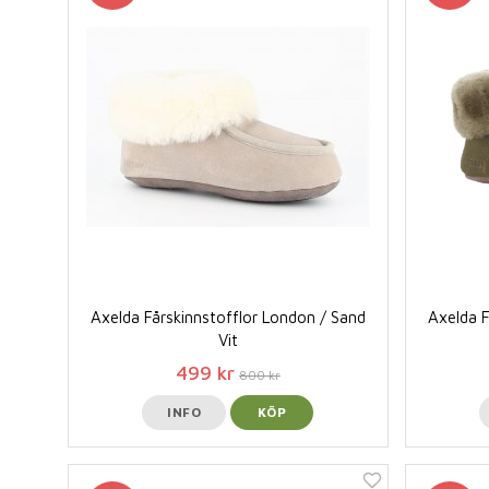
Axelda Fårskinnstofflor London / Sand
Axelda F
Vit
499 kr
800 kr
INFO
KÖP