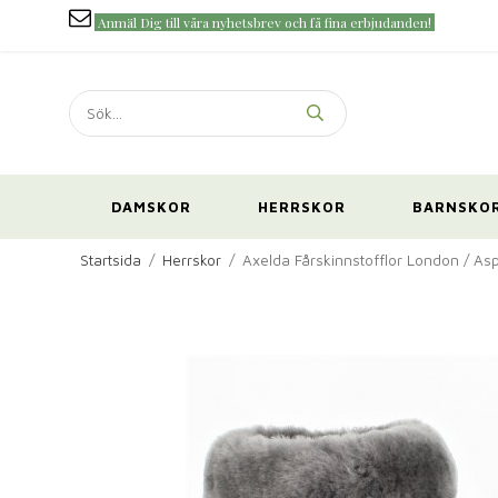
Anmäl Dig till våra nyhetsbrev och få fina erbjudanden!
DAMSKOR
HERRSKOR
BARNSKO
Startsida
/
Herrskor
/
Axelda Fårskinnstofflor London / Asp