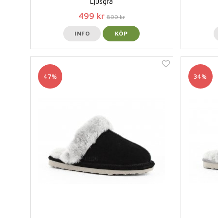
Ljusgrå
499 kr
800 kr
INFO
KÖP
47%
34%