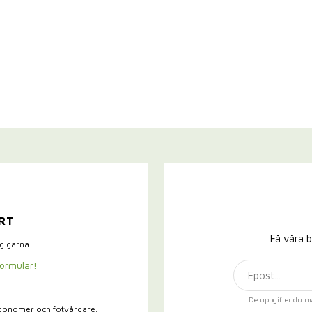
RT
Få våra b
ig gärna!
formulär!
De uppgifter du m
rgonomer och fotvårdare.