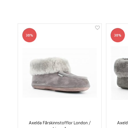
38%
38%
Axelda Fårskinnstofflor London /
Axeld