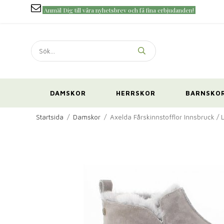
Anmäl Dig till våra nyhetsbrev och få fina erbjudanden!
DAMSKOR
HERRSKOR
BARNSKO
Startsida
/
Damskor
/
Axelda Fårskinnstofflor Innsbruck / 