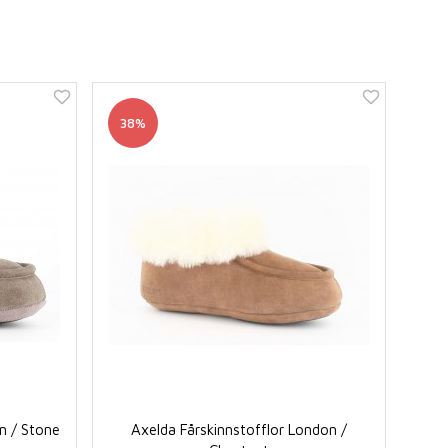
38%
n / Stone
Axelda Fårskinnstofflor London /