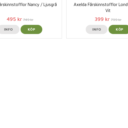
rskinnstofflor Nancy / Ljusgrå
Axelda Fårskinnstofflor Lond
Vit
495 kr
399 kr
749 kr
799 kr
INFO
KÖP
INFO
KÖP