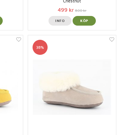
Chestnut
499 kr
800 kr
INFO
KÖP
38%