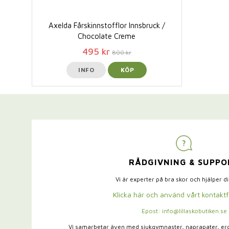
Axelda Fårskinnstofflor Innsbruck /
Chocolate Creme
495 kr
800 kr
INFO
KÖP
RÅDGIVNING & SUPPO
Vi är experter på bra skor och hjälper d
Klicka här och använd vårt kontakt
Epost: info@lillaskobutiken.se
Vi samarbetar även med sjukgymnaster,
naprapater, e