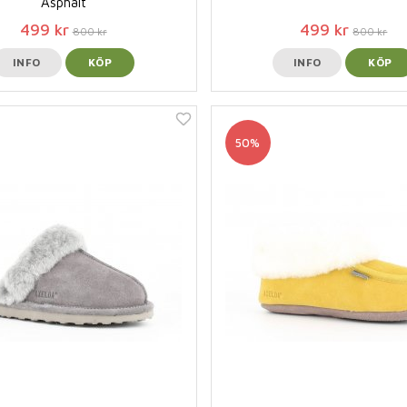
Asphalt
499 kr
499 kr
800 kr
800 kr
INFO
KÖP
INFO
KÖP
50%