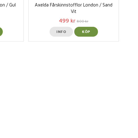
on / Gul
Axelda Fårskinnstofflor London / Sand
Vit
499 kr
800 kr
INFO
KÖP