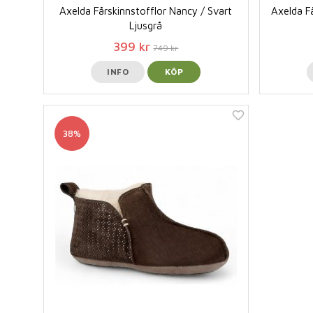
Axelda Fårskinnstofflor Nancy / Svart
Axelda Få
Ljusgrå
399 kr
749 kr
INFO
KÖP
38%