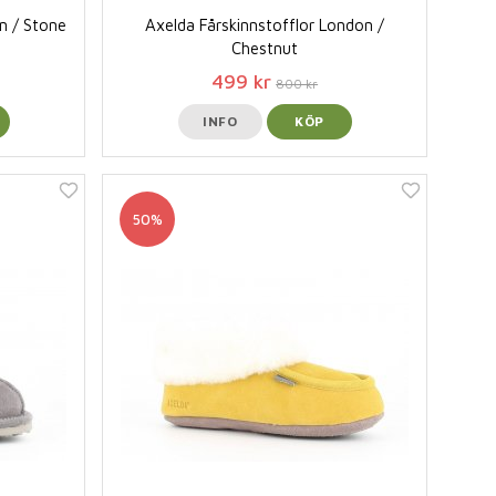
n / Stone
Axelda Fårskinnstofflor London /
Chestnut
499 kr
800 kr
INFO
KÖP
50%