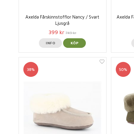
Axelda Fårskinnstofflor Nancy / Svart
Axelda F
Ljusgrå
399 kr
749 kr
INFO
KÖP
38%
50%