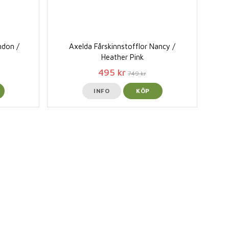
ndon /
Axelda Fårskinnstofflor Nancy /
Heather Pink
495 kr
749 kr
INFO
KÖP