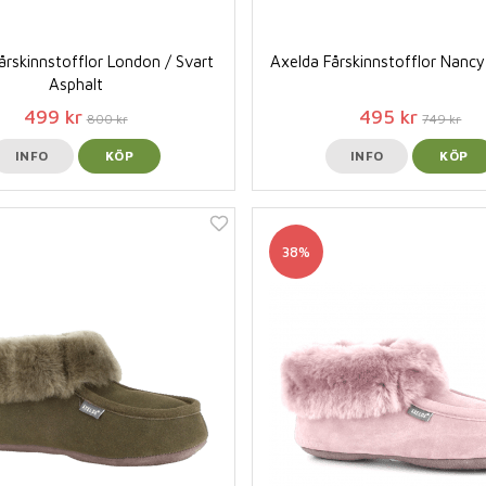
årskinnstofflor London / Svart
Axelda Fårskinnstofflor Nancy
Asphalt
499 kr
495 kr
800 kr
749 kr
INFO
KÖP
INFO
KÖP
38%