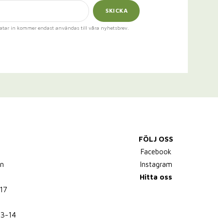
SKICKA
atar in kommer endast användas till våra nyhetsbrev.
FÖLJ OSS
,
Facebook
n
Instagram
Hitta oss
17
13-14