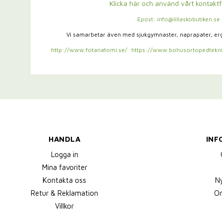
Klicka här och använd vårt kontakt
Epost: info@lillaskobutiken.se
Vi samarbetar även med sjukgymnaster,
naprapater, e
http://www.fotanatomi.se/
https://www.bohusortopedtekni
HANDLA
INF
Logga in
Mina favoriter
Kontakta oss
N
Retur & Reklamation
Om
Villkor