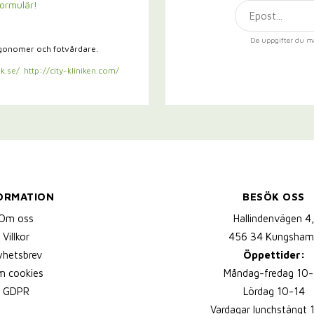
formulär!
De uppgifter du m
rgonomer och fotvårdare.
k.se/
http://city-kliniken.com/
ORMATION
BESÖK OSS
Om oss
Hallindenvägen 4
Villkor
456 34 Kungsham
yhetsbrev
Öppettider:
 cookies
Måndag-fredag 10-
GDPR
Lördag 10-14
Vardagar lunchstängt 