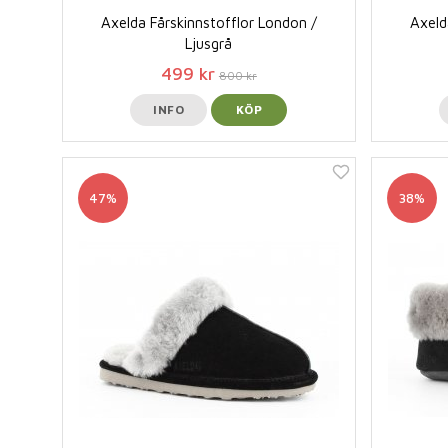
Axelda Fårskinnstofflor London /
Axeld
Ljusgrå
499 kr
800 kr
INFO
KÖP
47%
38%