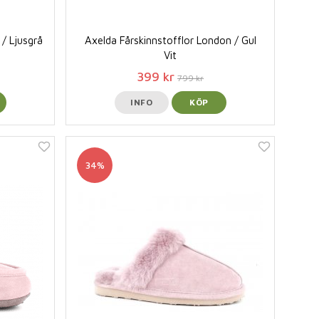
 / Ljusgrå
Axelda Fårskinnstofflor London / Gul
Vit
399 kr
799 kr
INFO
KÖP
34%