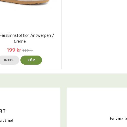
Fårskinnstofflor Antwerpen /
Creme
199 kr
650 kr
INFO
KÖP
RT
Få våra b
ig gärna!