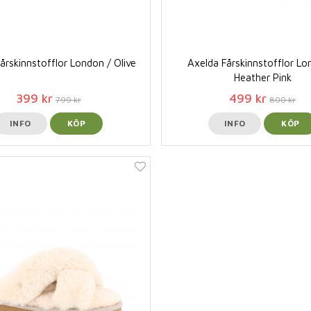
årskinnstofflor London / Olive
Axelda Fårskinnstofflor Lo
Heather Pink
399 kr
499 kr
799 kr
800 kr
INFO
KÖP
INFO
KÖP