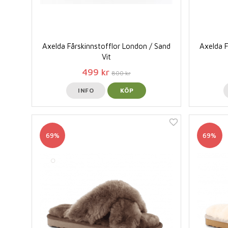
Axelda Fårskinnstofflor London / Sand
Axelda F
Vit
499 kr
800 kr
INFO
KÖP
69%
69%