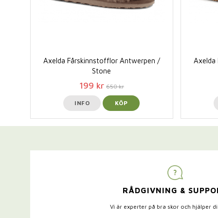
Axelda Fårskinnstofflor Antwerpen /
Axelda 
Stone
199 kr
650 kr
INFO
KÖP
RÅDGIVNING & SUPPO
Vi är experter på bra skor och hjälper d