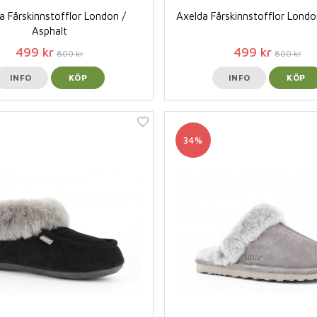
a Fårskinnstofflor London /
Axelda Fårskinnstofflor Londo
Asphalt
499 kr
499 kr
800 kr
800 kr
INFO
KÖP
INFO
KÖP
34%