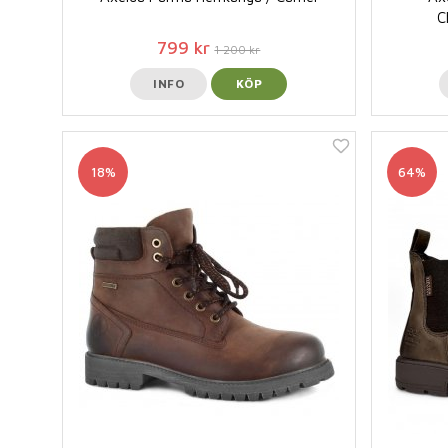
C
799 kr
1 200 kr
INFO
KÖP
18%
64%