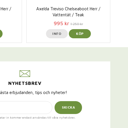
Herr /
Axelda Treviso Chelseaboot Herr /
Vattentät / Teak
995 kr
1 250 kr
INFO
KÖP
NYHETSBREV
ästa erbjudanden, tips och nyheter!
SKICKA
atar in kommer endast användas till våra nyhetsbrev.