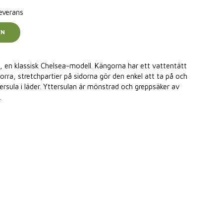
leverans
EN
a, en klassisk Chelsea-modell. Kängorna har ett vattentätt
rra, stretchpartier på sidorna gör den enkel att ta på och
ersula i läder. Yttersulan är mönstrad och greppsäker av
.