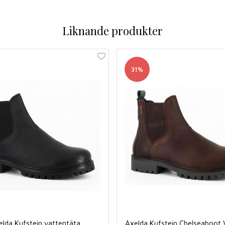
Liknande produkter
31%
elda Kufstein vattentäta
Axelda Kufstein Chelseaboot 