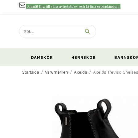
Anmäl Dig till våra nyhetsbrev och få fina erbjudanden!
DAMSKOR
HERRSKOR
BARNSKO
Startsida
/
Varumärken
/
Axelda
/
Axelda Treviso Chelseab