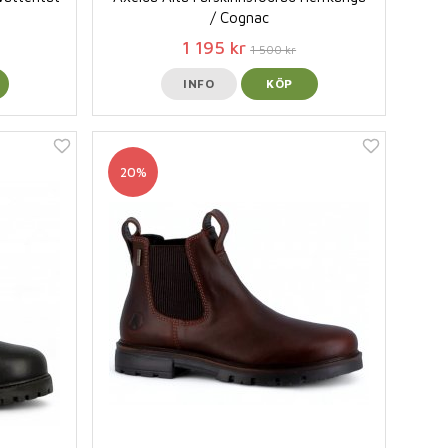
/ Cognac
1 195 kr
1 500 kr
INFO
KÖP
20%