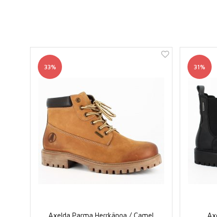
33%
31%
Axelda Parma Herrkänga / Camel
Ax