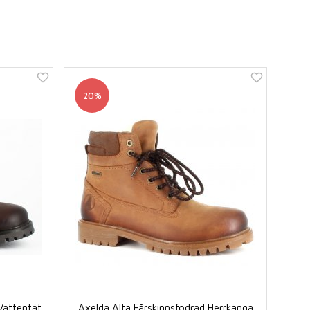
20%
Vattentät
Axelda Alta Fårskinnsfodrad Herrkänga