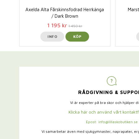
Axelda Alta Fårskinnsfodrad Herrkänga
Marst
/ Dark Brown
1 195 kr
1 450 kr
INFO
KÖP
RÅDGIVNING & SUPPO
Vi är experter på bra skor och hjälper d
Klicka här och använd vårt kontakt
Epost: info@lillaskobutiken.se
Vi samarbetar även med sjukgymnaster,
naprapater, e