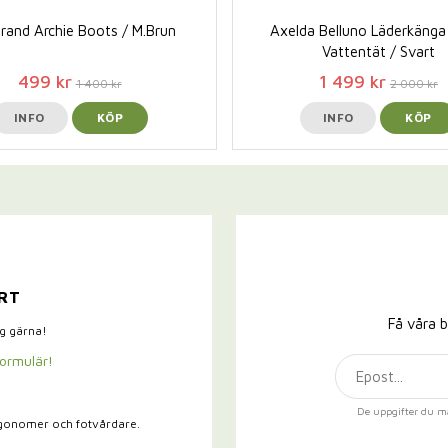
rand Archie Boots / M.Brun
Axelda Belluno Läderkänga 
Vattentät / Svart
499 kr
1 499 kr
1 400 kr
2 000 kr
INFO
KÖP
INFO
KÖP
RT
Få våra b
ig gärna!
formulär!
De uppgifter du m
rgonomer och fotvårdare.