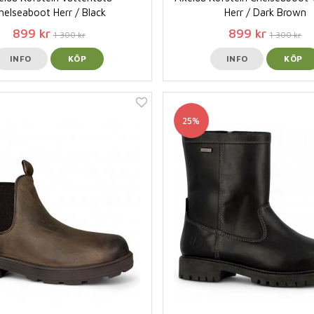
helseaboot Herr / Black
Herr / Dark Brown
899 kr
899 kr
1 300 kr
1 300 kr
INFO
KÖP
INFO
KÖP
25%