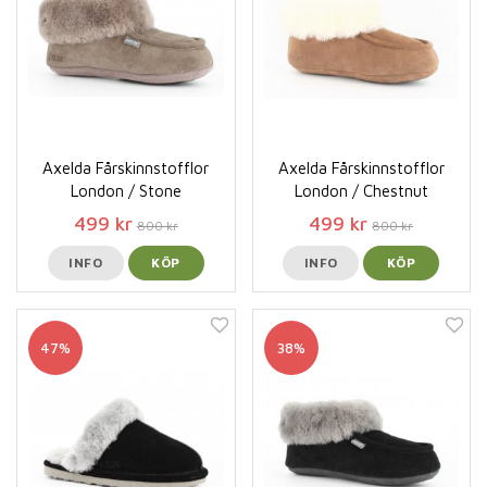
Axelda Fårskinnstofflor
Axelda Fårskinnstofflor
London / Stone
London / Chestnut
499 kr
499 kr
800 kr
800 kr
INFO
KÖP
INFO
KÖP
47%
38%