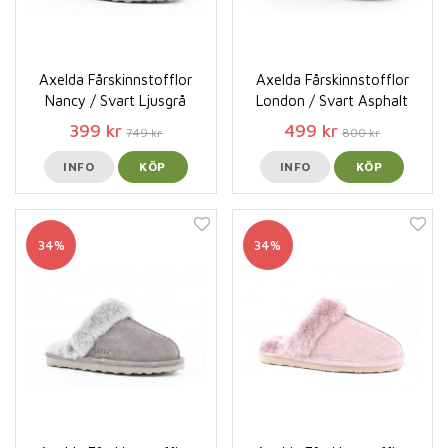
Axelda Fårskinnstofflor
Axelda Fårskinnstofflor
Nancy / Svart Ljusgrå
London / Svart Asphalt
399 kr
499 kr
749 kr
800 kr
INFO
KÖP
INFO
KÖP
34%
34%