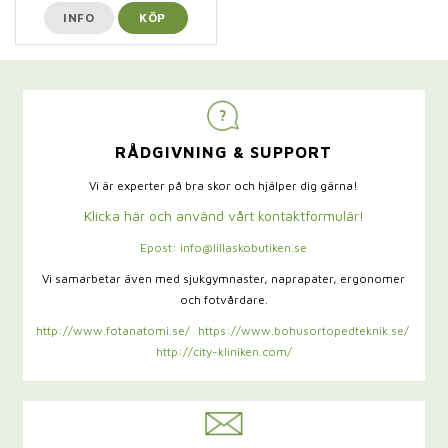
INFO
KÖP
RÅDGIVNING & SUPPORT
Vi är experter på bra skor och hjälper dig gärna!
Klicka här och använd vårt kontaktformulär!
Epost: info@lillaskobutiken.se
Vi samarbetar även med sjukgymnaster,
naprapater, ergonomer
och fotvårdare.
http://www.fotanatomi.se/
https://www.bohusortopedteknik.se/
http://city-kliniken.com/