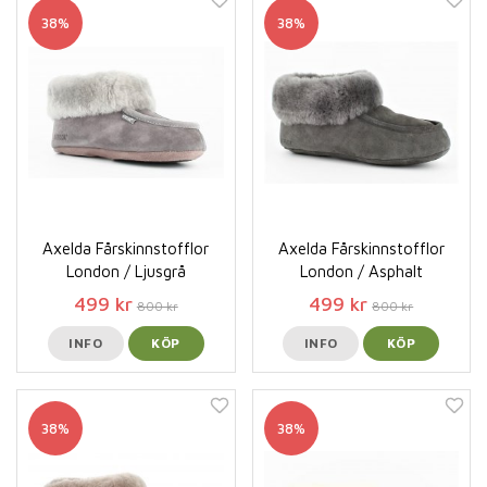
38%
38%
Axelda Fårskinnstofflor
Axelda Fårskinnstofflor
London / Ljusgrå
London / Asphalt
499 kr
499 kr
800 kr
800 kr
INFO
KÖP
INFO
KÖP
38%
38%