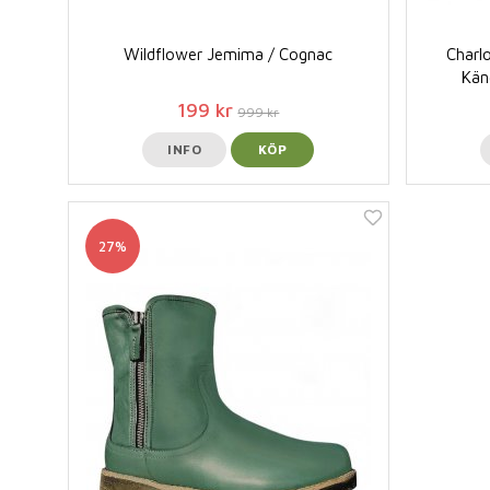
Wildflower Jemima / Cognac
Charl
Kän
199 kr
999 kr
INFO
KÖP
27%