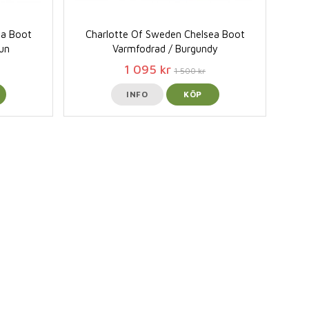
ea Boot
Charlotte Of Sweden Chelsea Boot
un
Varmfodrad / Burgundy
1 095 kr
1 500 kr
INFO
KÖP