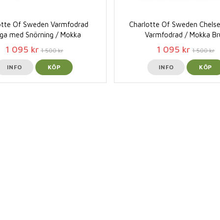
otte Of Sweden Varmfodrad
Charlotte Of Sweden Chels
ga med Snörning / Mokka
Varmfodrad / Mokka Br
1 095 kr
1 095 kr
1 500 kr
1 500 kr
INFO
KÖP
INFO
KÖP