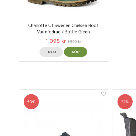
Charlotte Of Sweden Chelsea Boot
Varmfodrad / Bottle Green
1 095 kr
1 500 kr
INFO
KÖP
50%
22%