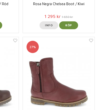
/ Röd
Rosa Negra Chelsea Boot / Kiwi
1 295 kr
1 650 kr
INFO
KÖP
27%