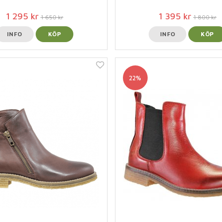
1 295 kr
1 395 kr
1 650 kr
1 800 kr
INFO
KÖP
INFO
KÖP
22%