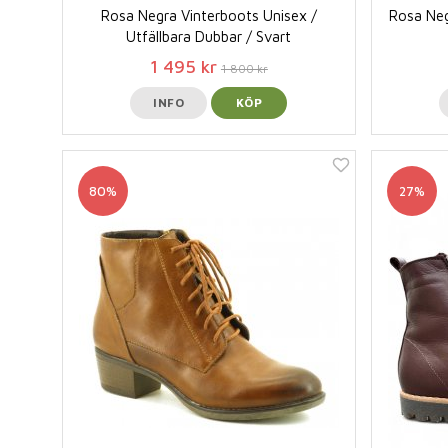
Rosa Negra Vinterboots Unisex /
Rosa Neg
Utfällbara Dubbar / Svart
1 495 kr
1 800 kr
INFO
KÖP
80%
27%