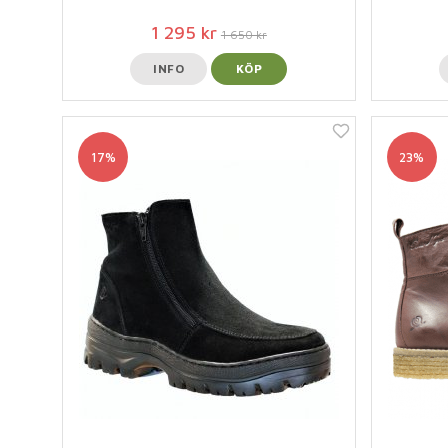
1 295 kr
1 650 kr
INFO
KÖP
17%
23%