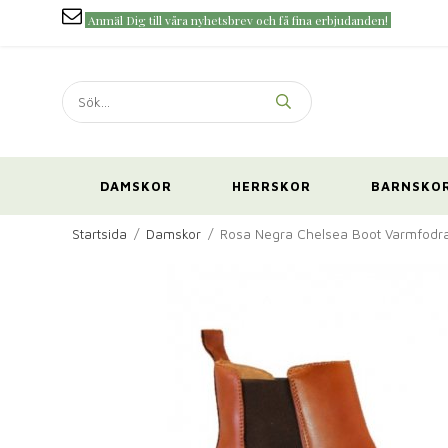
Anmäl Dig till våra nyhetsbrev och få fina erbjudanden!
DAMSKOR
HERRSKOR
BARNSKO
Startsida
/
Damskor
/
Rosa Negra Chelsea Boot Varmfodra