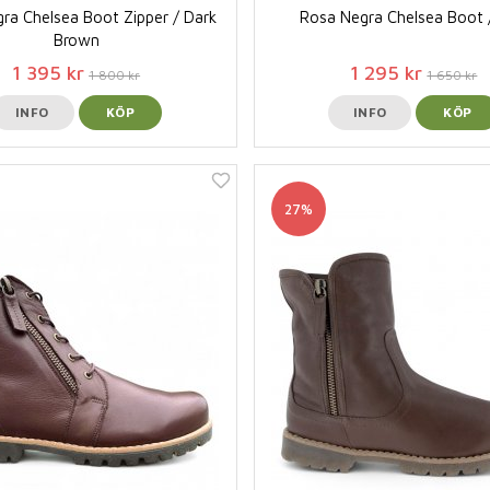
ra Chelsea Boot Zipper / Dark
Rosa Negra Chelsea Boot 
Brown
1 395 kr
1 295 kr
1 800 kr
1 650 kr
INFO
KÖP
INFO
KÖP
27%