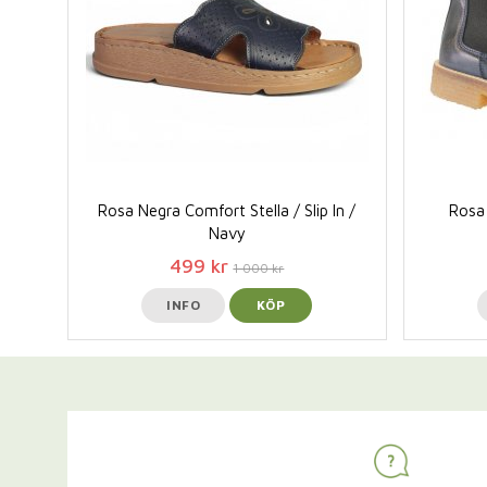
Rosa Negra Comfort Stella / Slip In /
Rosa 
Navy
499 kr
1 000 kr
INFO
KÖP