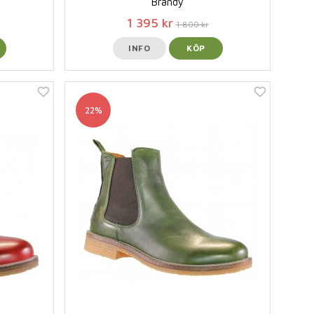
Brandy
1 395 kr
1 800 kr
INFO
KÖP
22%