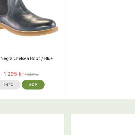
Negra Chelsea Boot / Blue
1 295 kr
1 650 kr
INFO
KÖP