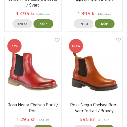
/ Svart
1 495 kr
1 395 kr
1 800 kr
1 800 kr
INFO
KÖP
INFO
KÖP
22%
60%
Rosa Negra Chelsea Boot /
Rosa Negra Chelsea Boot
Röd
Varmfodrad / Brandy
1 295 kr
595 kr
1 650 kr
1 499 kr