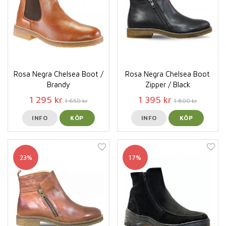
Rosa Negra Chelsea Boot /
Rosa Negra Chelsea Boot
Brandy
Zipper / Black
1 295 kr
1 395 kr
1 650 kr
1 800 kr
INFO
KÖP
INFO
KÖP
23%
17%