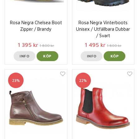
Rosa Negra Chelsea Boot
Rosa Negra Vinterboots
Zipper / Brandy
Unisex / Utfällbara Dubbar
/ Svart
1 395 kr
1 495 kr
1 800 kr
1 800 kr
INFO
KÖP
INFO
KÖP
23%
22%