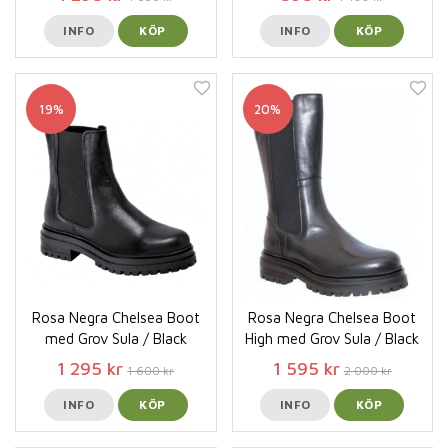
INFO
KÖP
INFO
KÖP
19%
20%
Rosa Negra Chelsea Boot
Rosa Negra Chelsea Boot
med Grov Sula / Black
High med Grov Sula / Black
1 295 kr
1 595 kr
1 600 kr
2 000 kr
INFO
KÖP
INFO
KÖP