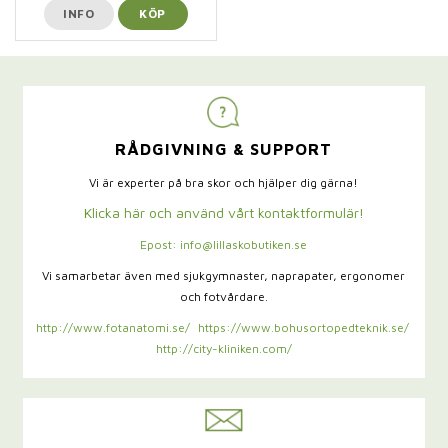
INFO
KÖP
RÅDGIVNING & SUPPORT
Vi är experter på bra skor och hjälper dig gärna!
Klicka här och använd vårt kontaktformulär!
Epost: info@lillaskobutiken.se
Vi samarbetar även med sjukgymnaster,
naprapater, ergonomer
och fotvårdare.
http://www.fotanatomi.se/
https://www.bohusortopedteknik.se/
http://city-kliniken.com/