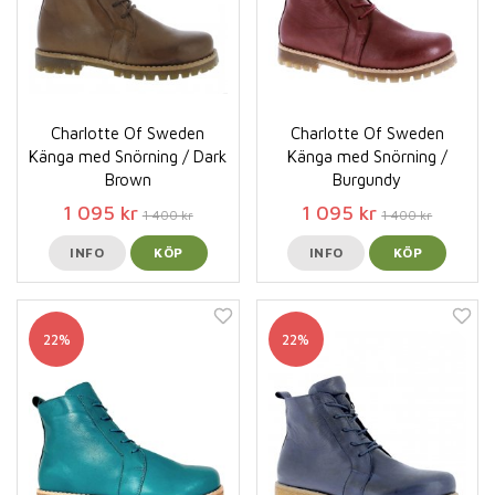
Charlotte Of Sweden
Charlotte Of Sweden
Känga med Snörning / Dark
Känga med Snörning /
Brown
Burgundy
1 095 kr
1 095 kr
1 400 kr
1 400 kr
INFO
KÖP
INFO
KÖP
22%
22%