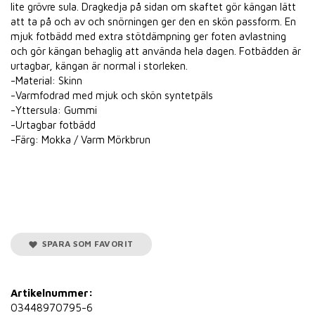
lite grövre sula. Dragkedja på sidan om skaftet gör kängan lätt
att ta på och av och snörningen ger den en skön passform. En
mjuk fotbädd med extra stötdämpning ger foten avlastning
och gör kängan behaglig att använda hela dagen. Fotbädden är
urtagbar, kängan är normal i storleken.
-Material: Skinn
-Varmfodrad med mjuk och skön syntetpäls
-Yttersula: Gummi
-Urtagbar fotbädd
-Färg: Mokka / Varm Mörkbrun
SPARA SOM FAVORIT
Artikelnummer:
03448970795-6