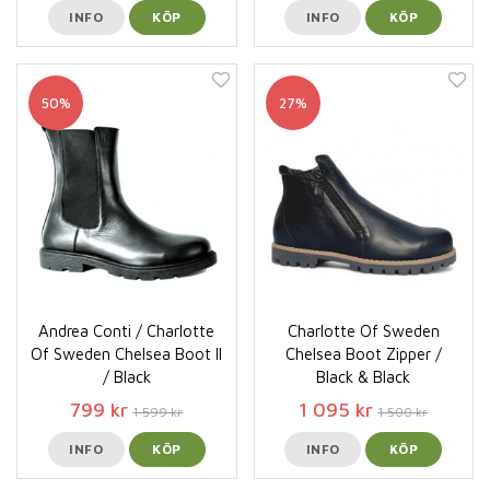
INFO
KÖP
INFO
KÖP
50%
27%
Andrea Conti / Charlotte
Charlotte Of Sweden
Of Sweden Chelsea Boot ll
Chelsea Boot Zipper /
/ Black
Black & Black
799 kr
1 095 kr
1 599 kr
1 500 kr
INFO
KÖP
INFO
KÖP