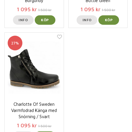
Burgundy
Bottle Green
1 095 kr
1 095 kr
1 500 kr
1 500 kr
INFO
KÖP
INFO
KÖP
27%
Charlotte Of Sweden
Varmfodrad Känga med
Snörning / Svart
1 095 kr
1 500 kr