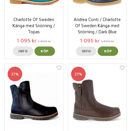
Charlotte Of Sweden
Andrea Conti / Charlotte
Känga med Snörning /
Of Sweden Känga med
Topas
Snörning / Dark Blue
1 095 kr
1 095 kr
1 400 kr
1 400 kr
INFO
KÖP
INFO
KÖP
27%
27%