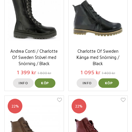
Andrea Conti / Charlotte
Charlotte Of Sweden
Of Sweden Stövel med
Känga med Snörning /
Snörning / Black
Black
1 399 kr
1 095 kr
1 800 kr
1 400 kr
INFO
KÖP
INFO
KÖP
22%
22%