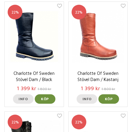
22%
22%
Charlotte Of Sweden
Charlotte Of Sweden
Stövel Dam / Black
Stövel Dam / Kastanj
1 399 kr
1 399 kr
1 800 kr
1 800 kr
INFO
KÖP
INFO
KÖP
22%
22%