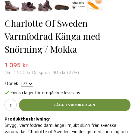
Charlotte Of Sweden
Varmfodrad Känga med
Snörning / Mokka
1 095 kr
Ord.
1 500 kr
. Du sparar
405 kr
(
27
%)
storlek
Finns i lager för omgående leverans
LÄGG I VARUKORGEN
Produktbeskrivning:
Snygg, varmfodrad damkänga i mjukt skinn från svenska
varumärket Charlotte of Sweden. Fin design med snörning och