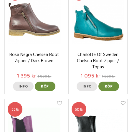
Rosa Negra Chelsea Boot
Charlotte Of Sweden
Zipper / Dark Brown
Chelsea Boot Zipper /
Topas
1 395 kr
1 095 kr
1 800 kr
1 500 kr
INFO
KÖP
INFO
KÖP
22%
50%