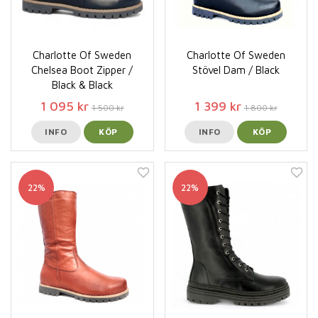
Charlotte Of Sweden
Charlotte Of Sweden
Chelsea Boot Zipper /
Stövel Dam / Black
Black & Black
1 095 kr
1 399 kr
1 500 kr
1 800 kr
INFO
KÖP
INFO
KÖP
22%
22%