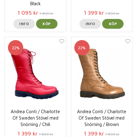
Black
1 095 kr
1 399 kr
1 400 kr
1 800 kr
INFO
KÖP
INFO
KÖP
22%
22%
Andrea Conti / Charlotte
Andrea Conti / Charlotte
Of Sweden Stövel med
Of Sweden Stövel med
Snörning / Chili
Snörning / Brown
1 399 kr
1 399 kr
1 800 kr
1 800 kr