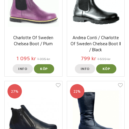
Charlotte Of Sweden
Andrea Conti / Charlotte
Chelsea Boot / Plum
Of Sweden Chelsea Boot ll
/ Black
1 095 kr
799 kr
1 395 kr
1 599 kr
INFO
KÖP
INFO
KÖP
27%
22%