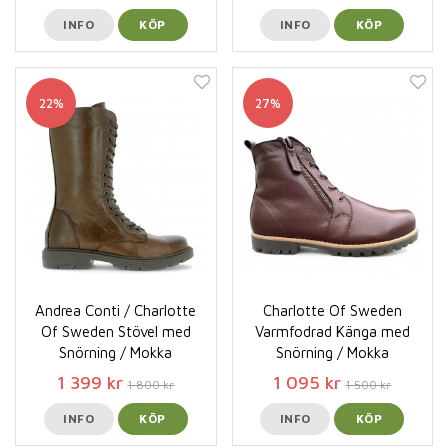
INFO
KÖP
INFO
KÖP
22%
27%
Andrea Conti / Charlotte
Charlotte Of Sweden
Of Sweden Stövel med
Varmfodrad Känga med
Snörning / Mokka
Snörning / Mokka
1 399 kr
1 095 kr
1 800 kr
1 500 kr
INFO
KÖP
INFO
KÖP