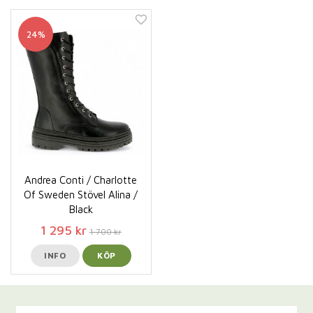
24%
Andrea Conti / Charlotte
Of Sweden Stövel Alina /
Black
1 295 kr
1 700 kr
INFO
KÖP