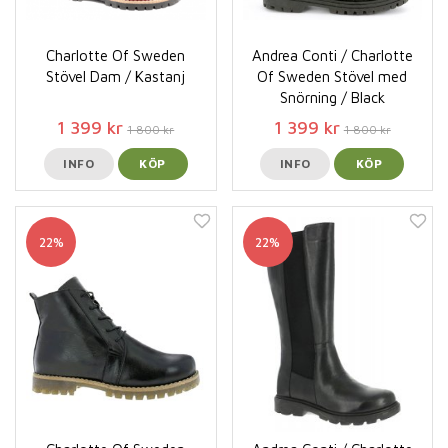
Charlotte Of Sweden
Andrea Conti / Charlotte
Stövel Dam / Kastanj
Of Sweden Stövel med
Snörning / Black
1 399 kr
1 399 kr
1 800 kr
1 800 kr
INFO
KÖP
INFO
KÖP
22%
22%