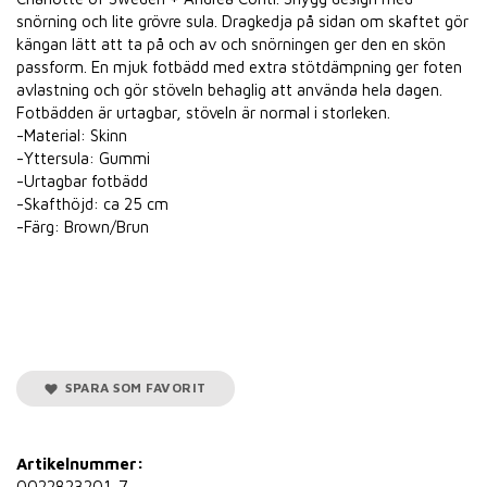
snörning och lite grövre sula. Dragkedja på sidan om skaftet gör
kängan lätt att ta på och av och snörningen ger den en skön
passform. En mjuk fotbädd med extra stötdämpning ger foten
avlastning och gör stöveln behaglig att använda hela dagen.
Fotbädden är urtagbar, stöveln är normal i storleken.
-Material: Skinn
-Yttersula: Gummi
-Urtagbar fotbädd
-Skafthöjd: ca 25 cm
-Färg: Brown/Brun
SPARA SOM FAVORIT
Artikelnummer:
0022823201-7