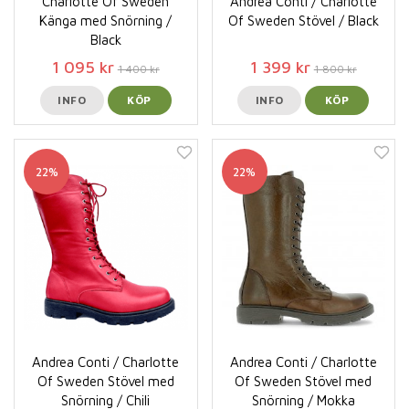
Charlotte Of Sweden
Andrea Conti / Charlotte
Känga med Snörning /
Of Sweden Stövel / Black
Black
1 095 kr
1 399 kr
1 400 kr
1 800 kr
INFO
KÖP
INFO
KÖP
22%
22%
Andrea Conti / Charlotte
Andrea Conti / Charlotte
Of Sweden Stövel med
Of Sweden Stövel med
Snörning / Chili
Snörning / Mokka