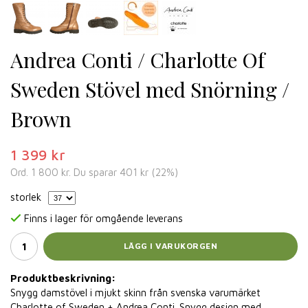
Andrea Conti / Charlotte Of
Sweden Stövel med Snörning /
Brown
1 399 kr
Ord.
1 800 kr
. Du sparar
401 kr
(
22
%)
storlek
Finns i lager för omgående leverans
LÄGG I VARUKORGEN
Produktbeskrivning:
Snygg damstövel i mjukt skinn från svenska varumärket
Charlotte of Sweden + Andrea Conti. Snygg design med