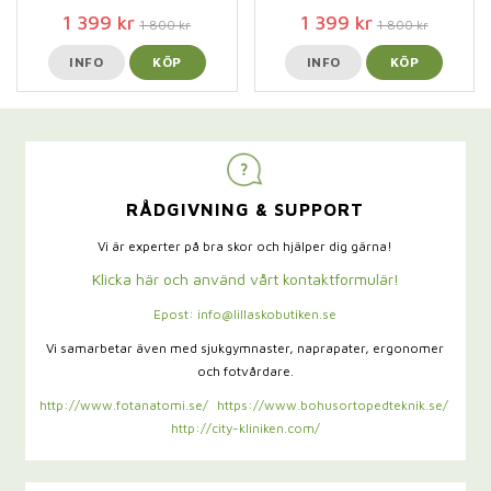
1 399 kr
1 399 kr
1 800 kr
1 800 kr
INFO
KÖP
INFO
KÖP
RÅDGIVNING & SUPPORT
Vi är experter på bra skor och hjälper dig gärna!
Klicka här och använd vårt kontaktformulär!
Epost: info@lillaskobutiken.se
Vi samarbetar även med sjukgymnaster,
naprapater, ergonomer
och fotvårdare.
http://www.fotanatomi.se/
https://www.bohusortopedteknik.se/
http://city-kliniken.com/