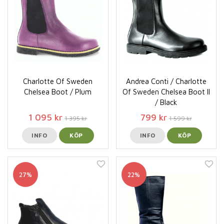
Charlotte Of Sweden
Andrea Conti / Charlotte
Chelsea Boot / Plum
Of Sweden Chelsea Boot ll
/ Black
1 095 kr
799 kr
1 395 kr
1 599 kr
INFO
KÖP
INFO
KÖP
27%
22%