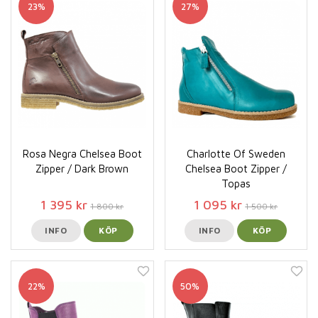
23%
27%
Rosa Negra Chelsea Boot
Charlotte Of Sweden
Zipper / Dark Brown
Chelsea Boot Zipper /
Topas
1 395 kr
1 095 kr
1 800 kr
1 500 kr
INFO
KÖP
INFO
KÖP
22%
50%