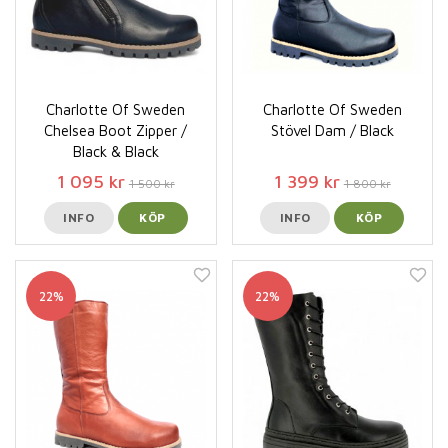
Charlotte Of Sweden
Charlotte Of Sweden
Chelsea Boot Zipper /
Stövel Dam / Black
Black & Black
1 095 kr
1 399 kr
1 500 kr
1 800 kr
INFO
KÖP
INFO
KÖP
22%
22%