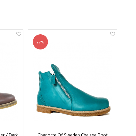
27%
er / Dark
Charlotte Of Sweden Chelsea Boot