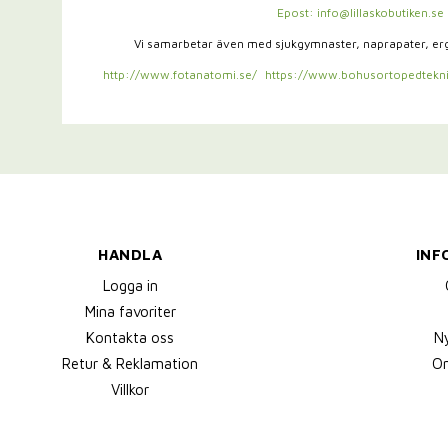
Epost: info@lillaskobutiken.se
Vi samarbetar även med sjukgymnaster,
naprapater, e
http://www.fotanatomi.se/
https://www.bohusortopedtekni
HANDLA
INF
Logga in
Mina favoriter
Kontakta oss
N
Retur & Reklamation
Om
Villkor