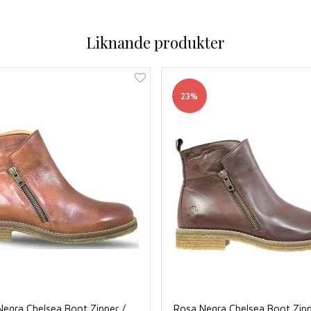
Liknande produkter
23%
egra Chelsea Boot Zipper /
Rosa Negra Chelsea Boot Zipp