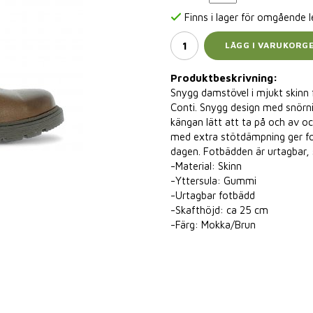
Finns i lager för omgående 
LÄGG I VARUKORG
Produktbeskrivning:
Snygg damstövel i mjukt skinn
Conti. Snygg design med snörni
kängan lätt att ta på och av o
med extra stötdämpning ger fot
dagen. Fotbädden är urtagbar, s
-Material: Skinn
-Yttersula: Gummi
-Urtagbar fotbädd
-Skafthöjd: ca 25 cm
-Färg: Mokka/Brun