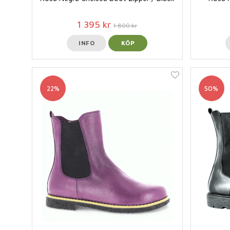
1 395 kr
1 800 kr
INFO
KÖP
22%
50%