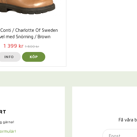
Conti / Charlotte Of Sweden
vel med Snörning / Brown
1 399 kr
1 800 kr
INFO
KÖP
RT
Få våra b
ig gärna!
formulär!