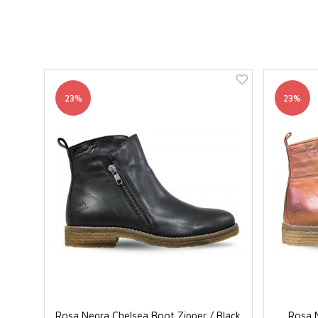
23%
23%
Rosa Negra Chelsea Boot Zipper / Black
Rosa N