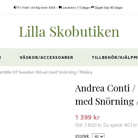
Fri frakt vid köp över 699:-
Leverans 1-5 dagar
Öppet köp 90 dagar
R
VÄSKOR/ACCESSOARER
TILLBEHÖR/HJÄLPM
arlotte Of Sweden Stövel med Snörning / Mokka
Andrea Conti /
med Snörning 
1 399 kr
Ord.
1 800 kr
. Du sparar
401 kr
storlek