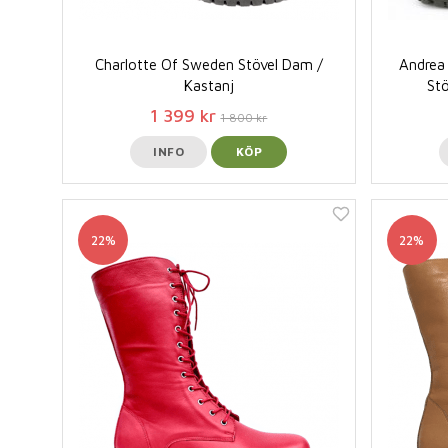
Charlotte Of Sweden Stövel Dam /
Andrea 
Kastanj
Stö
1 399 kr
1 800 kr
INFO
KÖP
22%
22%