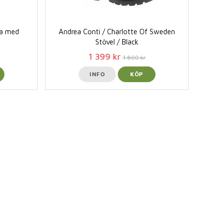
ga med
Andrea Conti / Charlotte Of Sweden
Stövel / Black
1 399 kr
1 800 kr
INFO
KÖP