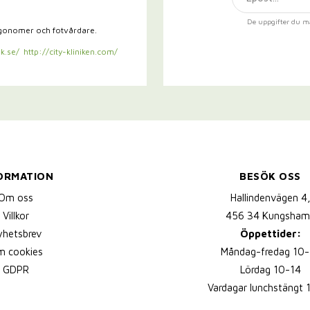
De uppgifter du m
rgonomer och fotvårdare.
k.se/
http://city-kliniken.com/
ORMATION
BESÖK OSS
Om oss
Hallindenvägen 4
Villkor
456 34 Kungsham
yhetsbrev
Öppettider:
 cookies
Måndag-fredag 10-
GDPR
Lördag 10-14
Vardagar lunchstängt 