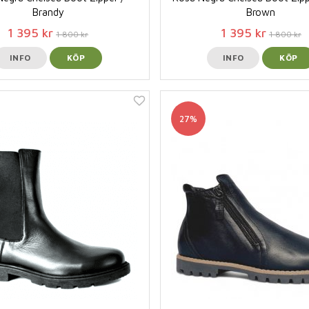
Brandy
Brown
1 395 kr
1 395 kr
1 800 kr
1 800 kr
INFO
KÖP
INFO
KÖP
27%