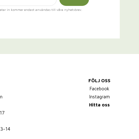
atar in kommer endast användas till våra nyhetsbrev.
FÖLJ OSS
,
Facebook
n
Instagram
Hitta oss
17
13-14