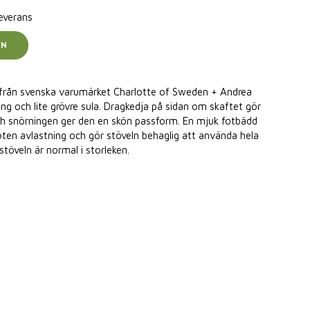
leverans
EN
 från svenska varumärket Charlotte of Sweden + Andrea
ng och lite grövre sula. Dragkedja på sidan om skaftet gör
ch snörningen ger den en skön passform. En mjuk fotbädd
en avlastning och gör stöveln behaglig att använda hela
töveln är normal i storleken.