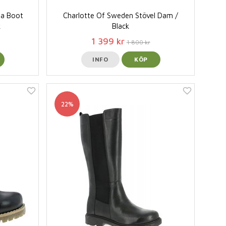
ea Boot
Charlotte Of Sweden Stövel Dam /
k
Black
1 399 kr
1 800 kr
INFO
KÖP
22%