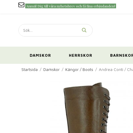
Anmäl Dig till våra nyhetsbrev och få fina erbjudanden!
DAMSKOR
HERRSKOR
BARNSKO
Startsida
/
Damskor
/
Kängor / Boots
/
Andrea Conti / Ch