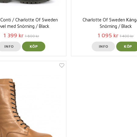
Conti / Charlotte Of Sweden
Charlotte Of Sweden Kän
vel med Snörning / Black
Snörning / Black
1 399 kr
1 095 kr
1 800 kr
1 400 kr
INFO
KÖP
INFO
KÖP