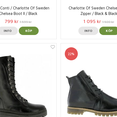
Conti / Charlotte Of Sweden
Charlotte Of Sweden Chels
Chelsea Boot ll / Black
Zipper / Black & Blac
799 kr
1 095 kr
1 599 kr
1 500 kr
INFO
KÖP
INFO
KÖP
22%