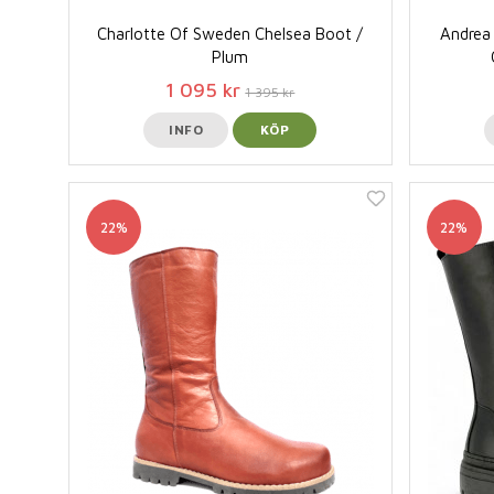
Charlotte Of Sweden Chelsea Boot /
Andrea 
Plum
1 095 kr
1 395 kr
INFO
KÖP
22%
22%