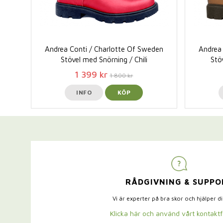
Andrea Conti / Charlotte Of Sweden
Andrea 
Stövel med Snörning / Chili
Stö
1 399 kr
1 800 kr
INFO
KÖP
RÅDGIVNING & SUPPO
Vi är experter på bra skor och hjälper d
Klicka här och använd vårt kontakt