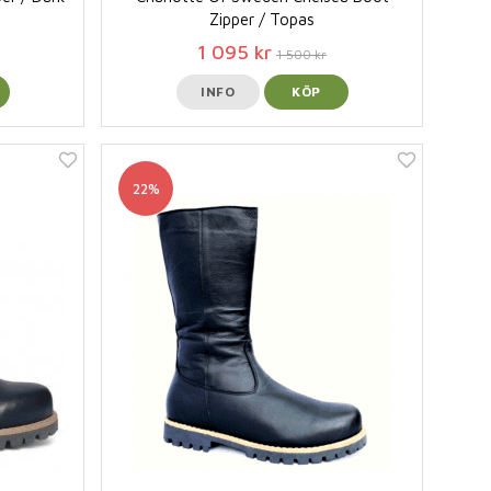
Zipper / Topas
1 095 kr
1 500 kr
INFO
KÖP
22%