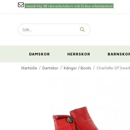
Anmäl Dig till våra nyhetsbrev och få fina erbjudanden!
DAMSKOR
HERRSKOR
BARNSKO
Startsida
/
Damskor
/
Kängor / Boots
/
Charlotte Of Swed