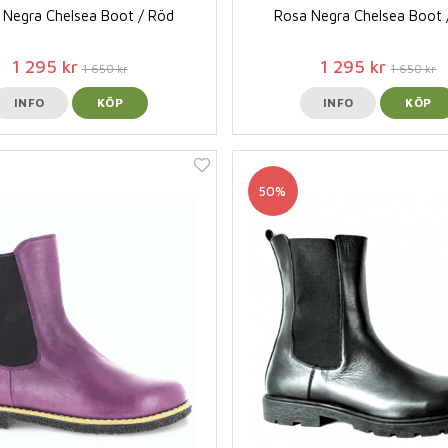
 Negra Chelsea Boot / Röd
Rosa Negra Chelsea Boot 
1 295 kr
1 295 kr
1 650 kr
1 650 kr
INFO
KÖP
INFO
KÖP
50%