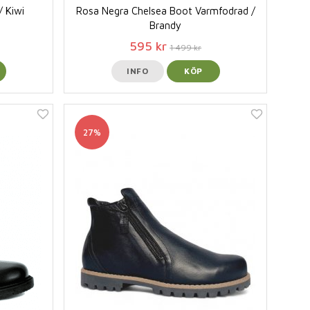
/ Kiwi
Rosa Negra Chelsea Boot Varmfodrad /
Brandy
595 kr
1 499 kr
INFO
KÖP
27%