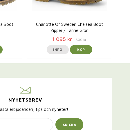
ea Boot
Charlotte Of Sweden Chelsea Boot
Zipper / Tanne Grön
1 095 kr
1 500 kr
INFO
KÖP
NYHETSBREV
ästa erbjudanden, tips och nyheter!
SKICKA