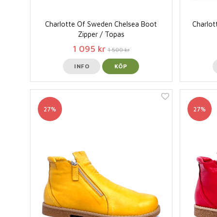
Charlotte Of Sweden Chelsea Boot
Charlot
Zipper / Topas
1 095 kr
1 500 kr
INFO
KÖP
27%
27%