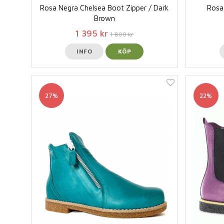
Rosa Negra Chelsea Boot Zipper / Dark
Rosa
Brown
1 395 kr
1 800 kr
INFO
KÖP
27%
22%