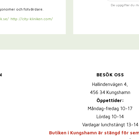
De uppgifter du m
rgonomer och fotvårdare.
k.se/
http://city-kliniken.com/
N
BESÖK OSS
Hallindenvägen 4,
456 34 Kungshamn
Öppettider:
Måndag-fredag 10-17
Lördag 10-14
Vardagar lunchstängt 13-14
Butiken i Kungshamn är stängd för se