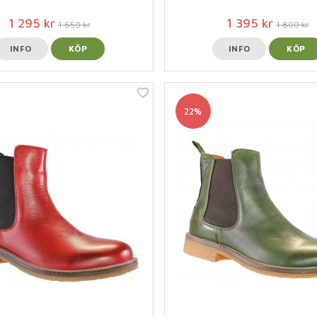
1 295 kr
1 395 kr
1 650 kr
1 800 kr
INFO
KÖP
INFO
KÖP
22%