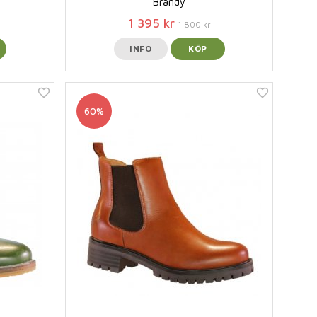
Brandy
1 395 kr
1 800 kr
INFO
KÖP
60%