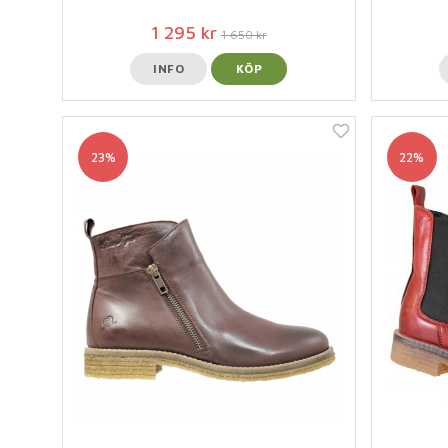
1 295 kr
1 650 kr
INFO
KÖP
23%
22%