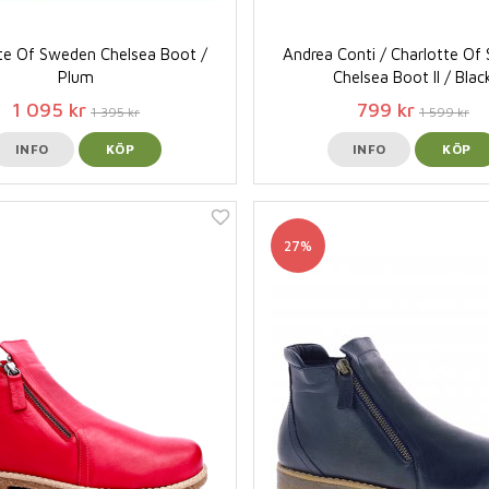
te Of Sweden Chelsea Boot /
Andrea Conti / Charlotte O
Plum
Chelsea Boot ll / Blac
1 095 kr
799 kr
1 395 kr
1 599 kr
INFO
KÖP
INFO
KÖP
27%