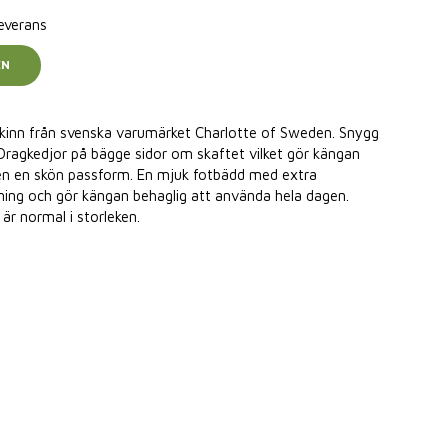
leverans
EN
skinn från svenska varumärket Charlotte of Sweden. Snygg
 Dragkedjor på bägge sidor om skaftet vilket gör kängan
den en skön passform. En mjuk fotbädd med extra
ning och gör kängan behaglig att använda hela dagen.
är normal i storleken.