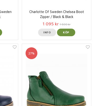
f Sweden
Charlotte Of Sweden Chelsea Boot
k
Zipper / Black & Black
1 095 kr
1 500 kr
INFO
KÖP
27%