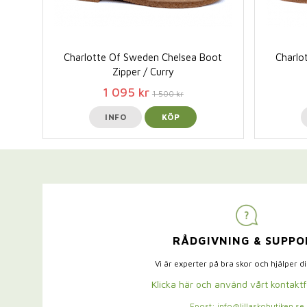
Charlotte Of Sweden Chelsea Boot
Charlo
Zipper / Curry
1 095 kr
1 500 kr
INFO
KÖP
RÅDGIVNING & SUPPO
Vi är experter på bra skor och hjälper d
Klicka här och använd vårt kontakt
Epost: info@lillaskobutiken.se