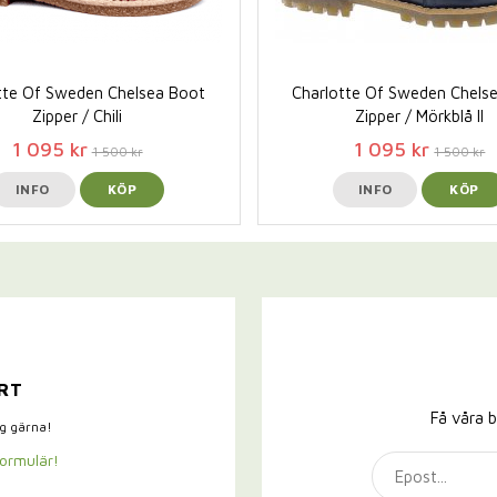
tte Of Sweden Chelsea Boot
Charlotte Of Sweden Chels
Zipper / Chili
Zipper / Mörkblå II
1 095 kr
1 095 kr
1 500 kr
1 500 kr
INFO
KÖP
INFO
KÖP
RT
Få våra b
ig gärna!
formulär!