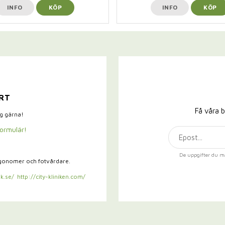
INFO
KÖP
INFO
KÖP
RT
Få våra b
ig gärna!
formulär!
De uppgifter du m
rgonomer och fotvårdare.
k.se/
http://city-kliniken.com/