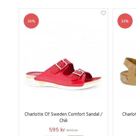
26%
33%
Charlotte Of Sweden Comfort Sandal /
Charlo
Chili
595 kr
800 kr