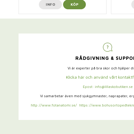
INFO
KÖP
RÅDGIVNING & SUPPO
Vi är experter på bra skor och hjälper d
Klicka här och använd vårt kontakt
Epost: info@lillaskobutiken.se
Vi samarbetar även med sjukgymnaster,
naprapater, e
http://www.fotanatomi.se/
https://www.bohusortopedtekni