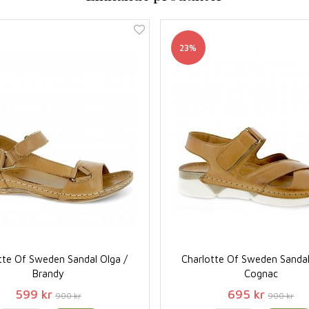
23%
tte Of Sweden Sandal Olga /
Charlotte Of Sweden Sandal
Brandy
Cognac
599 kr
695 kr
900 kr
900 kr