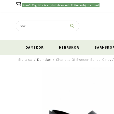
Anmäl Dig till våra nyhetsbrev och få fina erbjudanden!
DAMSKOR
HERRSKOR
BARNSKO
Startsida
/
Damskor
/
Charlotte Of Sweden Sandal Cindy /