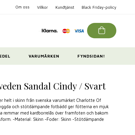
Om oss
Villkor
Kundtjänst
Black Friday-policy
EDEL
VARUMÄRKEN
FYNDSIDAN!
weden Sandal Cindy / Svart
er helt i skinn från svenska varumärket Charlotte Of
byggda och stötdämpande fotbädd ger fötterna en mjuk
bara remmar med kardborrelås över framfoten och bakom
ssform. -Material: Skinn -Foder: Skinn -Stötdämpande