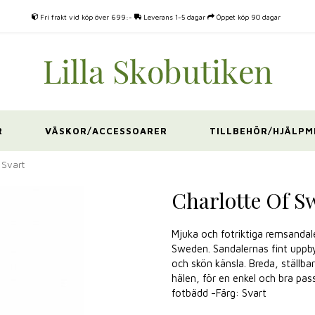
Fri frakt vid köp över 699:-
Leverans 1-5 dagar
Öppet köp 90 dagar
R
VÄSKOR/ACCESSOARER
TILLBEHÖR/HJÄLPM
 Svart
Charlotte Of S
Mjuka och fotriktiga remsandal
Sweden. Sandalernas fint upp
och skön känsla. Breda, ställ
hälen, för en enkel och bra pa
fotbädd -Färg: Svart