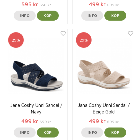
595 kr
499 kr
850 kr
699 kr
INFO
KÖP
INFO
KÖP
29%
29%
Jana Coshy Unni Sandal /
Jana Coshy Unni Sandal /
Navy
Beige Gold
499 kr
499 kr
699 kr
699 kr
INFO
KÖP
INFO
KÖP