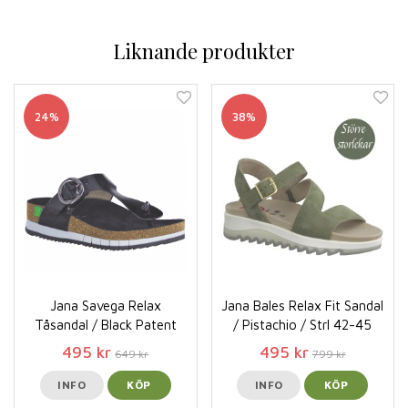
Liknande produkter
24%
38%
Jana Savega Relax
Jana Bales Relax Fit Sandal
Tåsandal / Black Patent
/ Pistachio / Strl 42-45
495 kr
495 kr
649 kr
799 kr
INFO
KÖP
INFO
KÖP