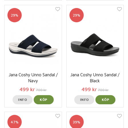
29%
29%
Jana Coshy Unno Sandal /
Jana Coshy Unno Sandal /
Navy
Black
499 kr
499 kr
700 kr
700 kr
INFO
KÖP
INFO
KÖP
47%
39%