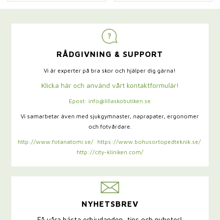
RÅDGIVNING & SUPPORT
Vi är experter på bra skor och hjälper dig gärna!
Klicka här och använd vårt kontaktformulär!
Epost: info@lillaskobutiken.se
Vi samarbetar även med sjukgymnaster,
naprapater, ergonomer
och fotvårdare.
http://www.fotanatomi.se/
https://www.bohusortopedteknik.se/
http://city-kliniken.com/
NYHETSBREV
Få våra bästa erbjudanden, tips och nyheter!