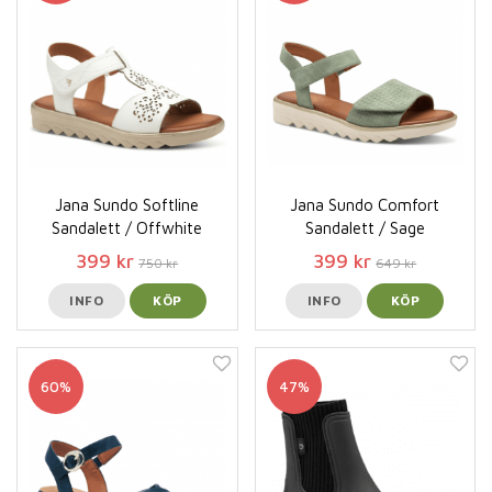
Jana Sundo Softline
Jana Sundo Comfort
Sandalett / Offwhite
Sandalett / Sage
399 kr
399 kr
750 kr
649 kr
INFO
KÖP
INFO
KÖP
60%
47%