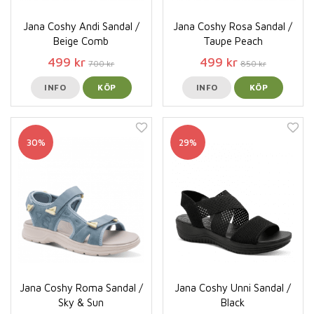
Jana Coshy Andi Sandal /
Jana Coshy Rosa Sandal /
Beige Comb
Taupe Peach
499 kr
499 kr
700 kr
850 kr
INFO
KÖP
INFO
KÖP
30%
29%
Jana Coshy Roma Sandal /
Jana Coshy Unni Sandal /
Sky & Sun
Black