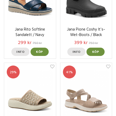
Jana Rito Softline
Jana Pione Coshy It's-
Sandalett / Navy
Wet-Boots / Black
299 kr
399 kr
750 kr
750 kr
INFO
KÖP
INFO
KÖP
29%
41%