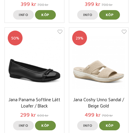
399 kr
399 kr
700 kr
700 kr
INFO
KÖP
INFO
KÖP
50%
29%
Jana Panama Softline Lätt
Jana Coshy Unno Sandal /
Loafer / Black
Beige Gold
299 kr
499 kr
600 kr
700 kr
INFO
KÖP
INFO
KÖP