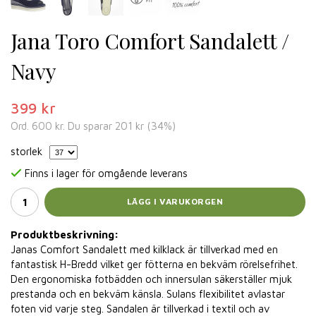
Jana Toro Comfort Sandalett /
Navy
399 kr
Ord.
600 kr
. Du sparar
201 kr
(
34
%)
storlek
Finns i lager för omgående leverans
LÄGG I VARUKORGEN
Produktbeskrivning:
Janas Comfort Sandalett med kilklack är tillverkad med en
fantastisk H-Bredd vilket ger fötterna en bekväm rörelsefrihet.
Den ergonomiska fotbädden och innersulan säkerställer mjuk
prestanda och en bekväm känsla. Sulans flexibilitet avlastar
foten vid varje steg. Sandalen är tillverkad i textil och av