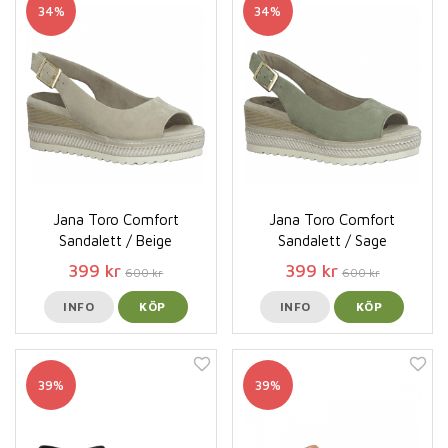
34%
34%
Jana Toro Comfort
Jana Toro Comfort
Sandalett / Beige
Sandalett / Sage
399 kr
399 kr
600 kr
600 kr
INFO
KÖP
INFO
KÖP
39%
39%