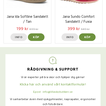
Jana Ida Softline Sandalett
Jana Sundo Comfort
/ Tan
Sandalett / Fuxia
199 kr
399 kr
699 kr
649 kr
INFO
KÖP
INFO
KÖP
RÅDGIVNING & SUPPORT
Vi är experter på bra skor och hjälper dig gärna!
Klicka här och använd vårt kontaktformulär!
Epost: info@lillaskobutiken.se
Vi samarbetar även med sjukgymnaster,
naprapater, ergonomer
och fotvårdare.