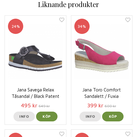
Liknande produkter
24%
34%
Jana Savega Relax
Jana Toro Comfort
Tåsandal / Black Patent
Sandalett / Fuxia
495 kr
399 kr
649 kr
600 kr
INFO
KÖP
INFO
KÖP