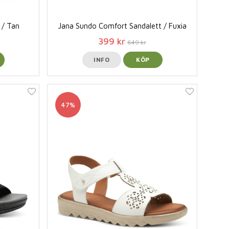
 / Tan
Jana Sundo Comfort Sandalett / Fuxia
399 kr
649 kr
INFO
KÖP
47%