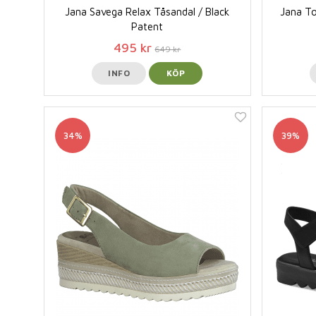
Jana Savega Relax Tåsandal / Black
Jana To
Patent
495 kr
649 kr
INFO
KÖP
34%
39%