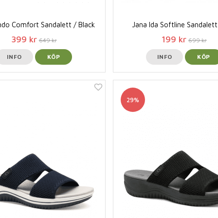
do Comfort Sandalett / Black
Jana Ida Softline Sandalett
399 kr
199 kr
649 kr
699 kr
INFO
KÖP
INFO
KÖP
29%