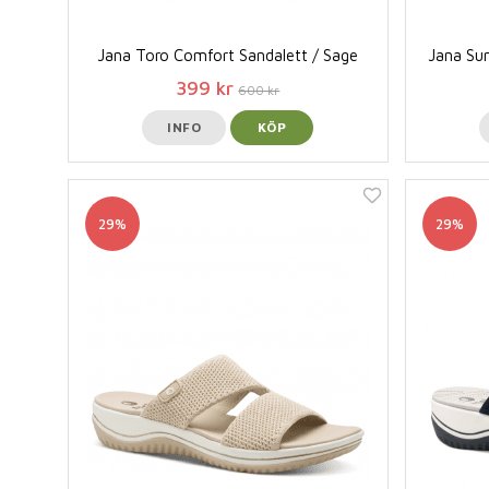
Jana Toro Comfort Sandalett / Sage
Jana Sun
399 kr
600 kr
INFO
KÖP
29%
29%