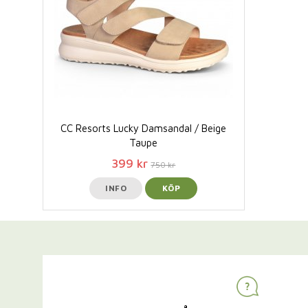
CC Resorts Lucky Damsandal / Beige
Taupe
399 kr
750 kr
INFO
KÖP