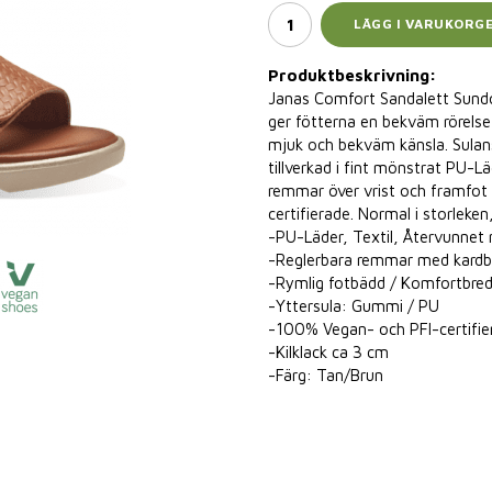
LÄGG I VARUKORG
Produktbeskrivning:
Janas Comfort Sandalett Sundo 
ger fötterna en bekväm rörelse
mjuk och bekväm känsla. Sulans 
tillverkad i fint mönstrat PU-L
remmar över vrist och framfot
certifierade. Normal i storleken
-PU-Läder, Textil, Återvunnet 
-Reglerbara remmar med kardb
-Rymlig fotbädd / Komfortbre
-Yttersula: Gummi / PU
-100% Vegan- och PFI-certifie
-Kilklack ca 3 cm
-Färg: Tan/Brun