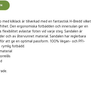
EN
med kilklack är tillverkad med en fantastisk H-Bredd vilket
frihet. Den ergonomiska fotbädden och innersulan ger en
flexibilitet avlastar foten vid varje steg. Sandalen är
äder och av återvunnet material. Sandalen har reglerbara
 för att ge en optimal passform. 100% Vegan- och PFI-
, rymlig fotbädd.
material
orrelås
dd
rade.