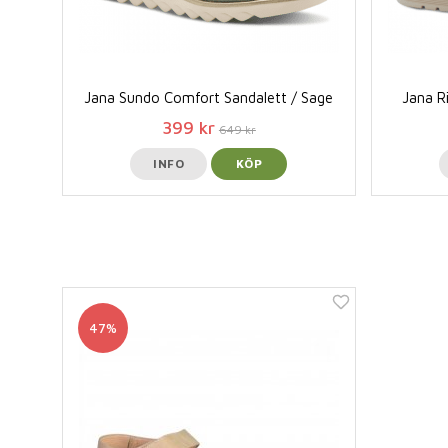
Jana Sundo Comfort Sandalett / Sage
Jana R
399 kr
649 kr
INFO
KÖP
47%