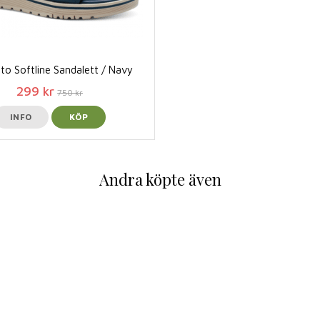
ito Softline Sandalett / Navy
299 kr
750 kr
INFO
KÖP
Andra köpte även