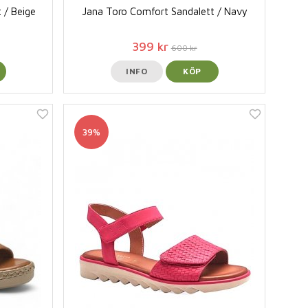
 / Beige
Jana Toro Comfort Sandalett / Navy
399 kr
600 kr
INFO
KÖP
39%