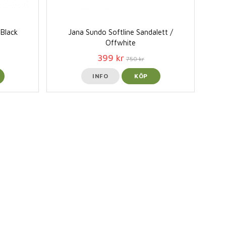
 Black
Jana Sundo Softline Sandalett /
Offwhite
399 kr
750 kr
INFO
KÖP