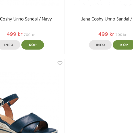
 Coshy Unno Sandal / Navy
Jana Coshy Unno Sandal /
499 kr
499 kr
700 kr
700 kr
INFO
KÖP
INFO
KÖP