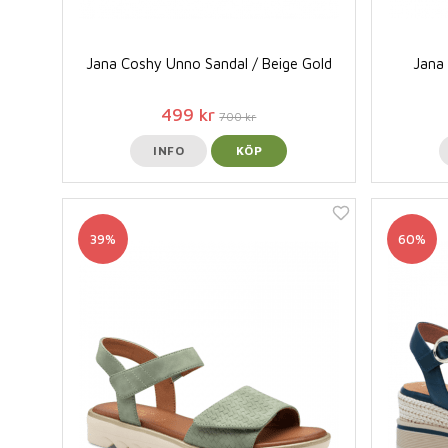
Jana Coshy Unno Sandal / Beige Gold
Jana
499 kr
700 kr
INFO
KÖP
39%
60%