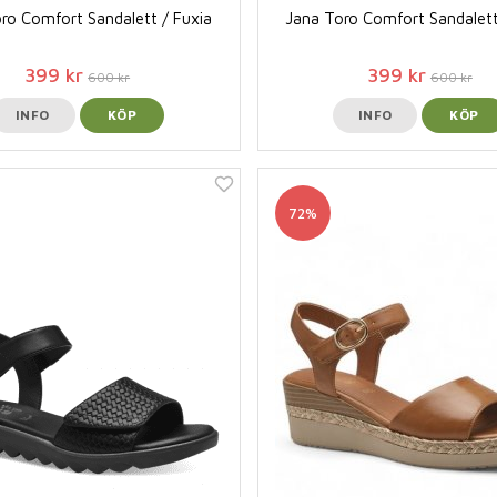
ro Comfort Sandalett / Fuxia
Jana Toro Comfort Sandalett
399 kr
399 kr
600 kr
600 kr
INFO
KÖP
INFO
KÖP
72%