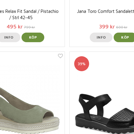
es Relax Fit Sandal / Pistachio
Jana Toro Comfort Sandalett
/ Strl 42-45
495 kr
399 kr
799 kr
600 kr
INFO
KÖP
INFO
KÖP
39%