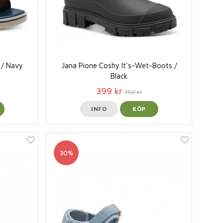
 / Navy
Jana Pione Coshy It's-Wet-Boots /
Black
399 kr
750 kr
INFO
KÖP
30%