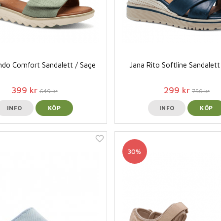
ndo Comfort Sandalett / Sage
Jana Rito Softline Sandalett
399 kr
299 kr
649 kr
750 kr
INFO
KÖP
INFO
KÖP
30%