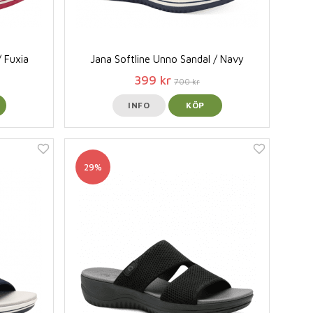
/ Fuxia
Jana Softline Unno Sandal / Navy
399 kr
700 kr
INFO
KÖP
29%