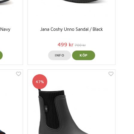
 Navy
Jana Coshy Unno Sandal / Black
499 kr
700 kr
INFO
KÖP
47%