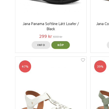
Jana Panama Softline Lätt Loafer /
Jana Co
Black
299 kr
600 kr
INFO
KÖP
47%
39%