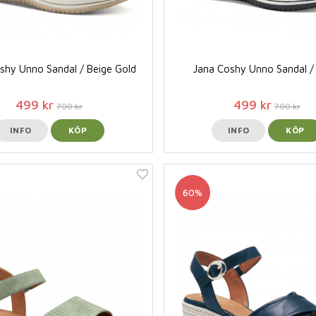
shy Unno Sandal / Beige Gold
Jana Coshy Unno Sandal /
499 kr
499 kr
700 kr
700 kr
INFO
KÖP
INFO
KÖP
60%