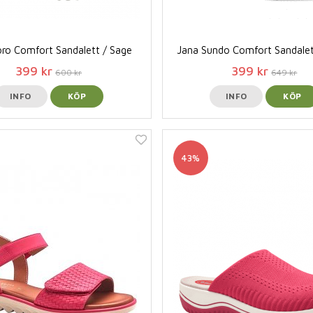
ro Comfort Sandalett / Sage
Jana Sundo Comfort Sandalet
399 kr
399 kr
600 kr
649 kr
INFO
KÖP
INFO
KÖP
43%