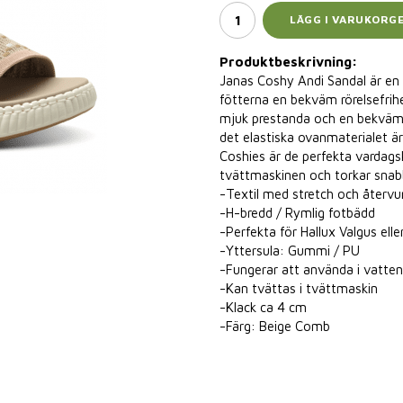
LÄGG I VARUKORG
Produktbeskrivning:
Janas Coshy Andi Sandal är en s
fötterna en bekväm rörelsefrih
mjuk prestanda och en bekväm k
det elastiska ovanmaterialet är
Coshies är de perfekta vardags
tvättmaskinen och torkar snabb
-Textil med stretch och återvu
-H-bredd / Rymlig fotbädd
-Perfekta för Hallux Valgus ell
-Yttersula: Gummi / PU
-Fungerar att använda i vatten
-Kan tvättas i tvättmaskin
-Klack ca 4 cm
-Färg: Beige Comb