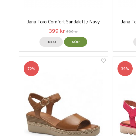
Jana Toro Comfort Sandalett / Navy
Jana To
399 kr
600 kr
INFO
KÖP
72%
39%