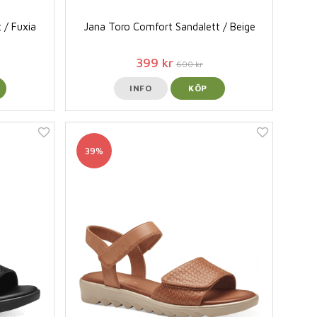
 / Fuxia
Jana Toro Comfort Sandalett / Beige
399 kr
600 kr
INFO
KÖP
39%