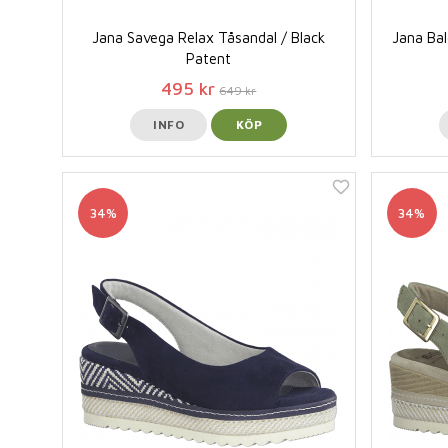
Jana Savega Relax Tåsandal / Black
Jana Bal
Patent
495 kr
649 kr
INFO
KÖP
34%
34%