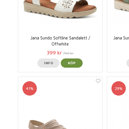
Jana Sundo Softline Sandalett /
Jana Su
Offwhite
399 kr
750 kr
INFO
KÖP
41%
29%