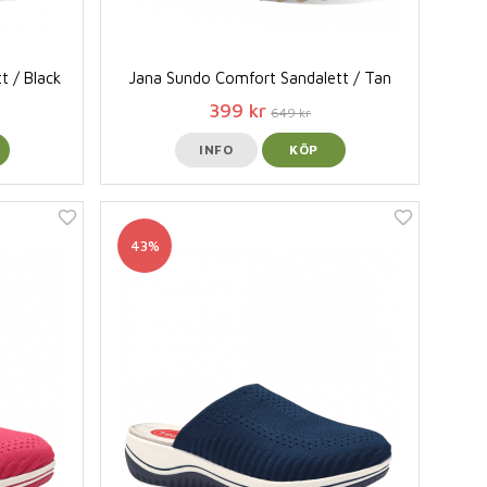
t / Black
Jana Sundo Comfort Sandalett / Tan
399 kr
649 kr
INFO
KÖP
43%