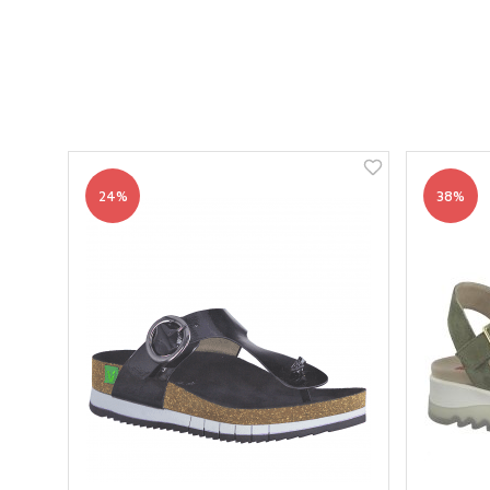
24%
38%