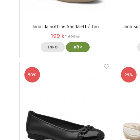
Jana Ida Softline Sandalett / Tan
Jana Sun
199 kr
699 kr
INFO
KÖP
50%
29%