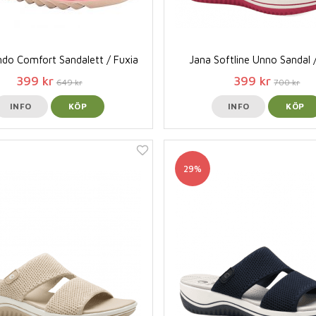
do Comfort Sandalett / Fuxia
Jana Softline Unno Sandal 
399 kr
399 kr
649 kr
700 kr
INFO
KÖP
INFO
KÖP
29%