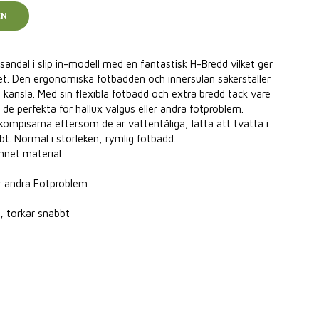
EN
andal i slip in-modell med en fantastisk H-Bredd vilket ger
et. Den ergonomiska fotbädden och innersulan säkerställer
änsla. Med sin flexibla fotbädd och extra bredd tack vare
 de perfekta för hallux valgus eller andra fotproblem.
kompisarna eftersom de är vattentåliga, lätta att tvätta i
t. Normal i storleken, rymlig fotbädd.
nnet material
er andra Fotproblem
, torkar snabbt