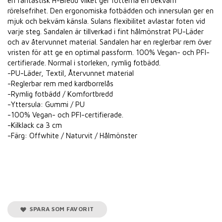
en fantastisk H-Bredd vilket ger fötterna en bekväm
rörelsefrihet. Den ergonomiska fotbädden och innersulan ger en
mjuk och bekväm känsla. Sulans flexibilitet avlastar foten vid
varje steg. Sandalen är tillverkad i fint hålmönstrat PU-Läder
och av återvunnet material. Sandalen har en reglerbar rem över
vristen för att ge en optimal passform. 100% Vegan- och PFI-
certifierade. Normal i storleken, rymlig fotbädd.
-PU-Läder, Textil, Återvunnet material
-Reglerbar rem med kardborrelås
-Rymlig fotbädd / Komfortbredd
-Yttersula: Gummi / PU
-100% Vegan- och PFI-certifierade.
-Kilklack ca 3 cm
-Färg: Offwhite / Naturvit / Hålmönster
SPARA SOM FAVORIT