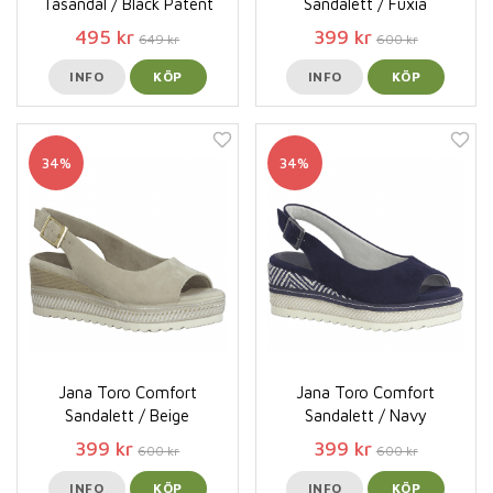
Tåsandal / Black Patent
Sandalett / Fuxia
495 kr
399 kr
649 kr
600 kr
INFO
KÖP
INFO
KÖP
34%
34%
Jana Toro Comfort
Jana Toro Comfort
Sandalett / Beige
Sandalett / Navy
399 kr
399 kr
600 kr
600 kr
INFO
KÖP
INFO
KÖP