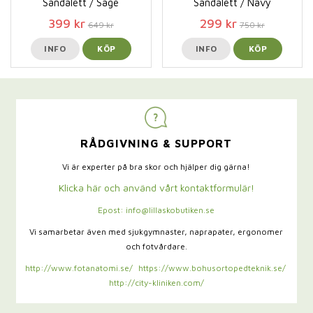
Sandalett / Sage
Sandalett / Navy
399 kr
299 kr
649 kr
750 kr
INFO
KÖP
INFO
KÖP
RÅDGIVNING & SUPPORT
Vi är experter på bra skor och hjälper dig gärna!
Klicka här och använd vårt kontaktformulär!
Epost: info@lillaskobutiken.se
Vi samarbetar även med sjukgymnaster,
naprapater, ergonomer
och fotvårdare.
http://www.fotanatomi.se/
https://www.bohusortopedteknik.se/
http://city-kliniken.com/