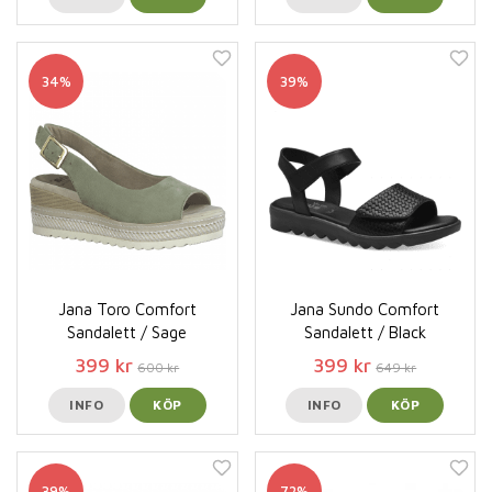
34%
39%
Jana Toro Comfort
Jana Sundo Comfort
Sandalett / Sage
Sandalett / Black
399 kr
399 kr
600 kr
649 kr
INFO
KÖP
INFO
KÖP
39%
72%