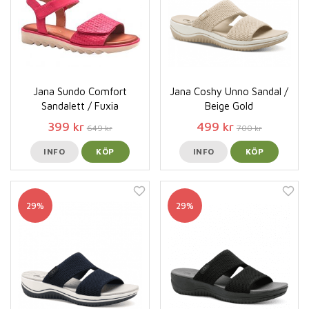
Jana Sundo Comfort
Jana Coshy Unno Sandal /
Sandalett / Fuxia
Beige Gold
399 kr
499 kr
649 kr
700 kr
INFO
KÖP
INFO
KÖP
29%
29%