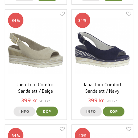
34%
34%
Jana Toro Comfort
Jana Toro Comfort
Sandalett / Beige
Sandalett / Navy
399 kr
399 kr
600 kr
600 kr
INFO
KÖP
INFO
KÖP
34%
43%