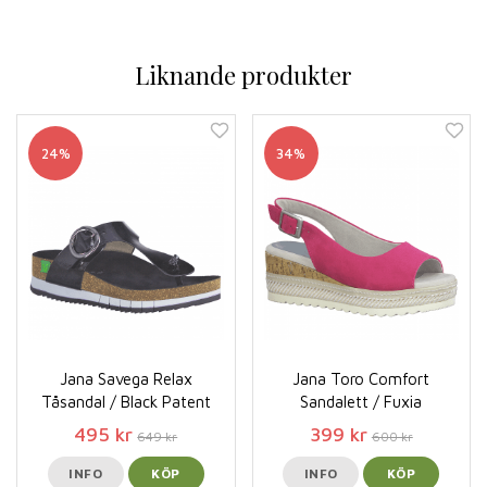
Liknande produkter
24%
34%
Jana Savega Relax
Jana Toro Comfort
Tåsandal / Black Patent
Sandalett / Fuxia
495 kr
399 kr
649 kr
600 kr
INFO
KÖP
INFO
KÖP