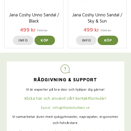
Jana Coshy Unno Sandal /
Jana Coshy Unno Sandal /
Black
Sky & Sun
499 kr
499 kr
700 kr
700 kr
INFO
KÖP
INFO
KÖP
RÅDGIVNING & SUPPORT
Vi är experter på bra skor och hjälper dig gärna!
Klicka här och använd vårt kontaktformulär!
Epost: info@lillaskobutiken.se
Vi samarbetar även med sjukgymnaster,
naprapater, ergonomer
och fotvårdare.