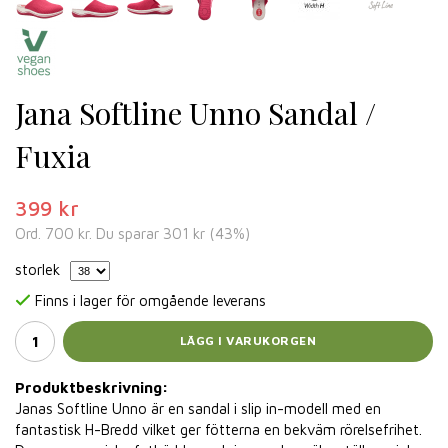
Jana Softline Unno Sandal /
Fuxia
399 kr
Ord.
700 kr
. Du sparar
301 kr
(
43
%)
storlek
Finns i lager för omgående leverans
LÄGG I VARUKORGEN
Produktbeskrivning:
Janas Softline Unno är en sandal i slip in-modell med en
fantastisk H-Bredd vilket ger fötterna en bekväm rörelsefrihet.