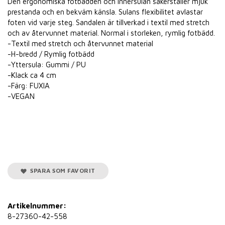
Den ergonomiska fotbädden och innersulan säkerställer mjuk
prestanda och en bekväm känsla. Sulans flexibilitet avlastar
foten vid varje steg. Sandalen är tillverkad i textil med stretch
och av återvunnet material. Normal i storleken, rymlig fotbädd.
-Textil med stretch och återvunnet material
-H-bredd / Rymlig fotbädd
-Yttersula: Gummi / PU
-Klack ca 4 cm
-Färg: FUXIA
-VEGAN
SPARA SOM FAVORIT
Artikelnummer:
8-27360-42-558