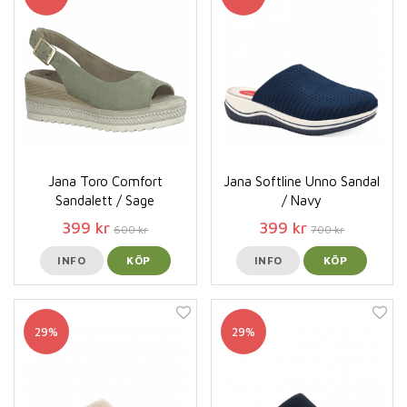
Jana Toro Comfort
Jana Softline Unno Sandal
Sandalett / Sage
/ Navy
399 kr
399 kr
600 kr
700 kr
INFO
KÖP
INFO
KÖP
29%
29%