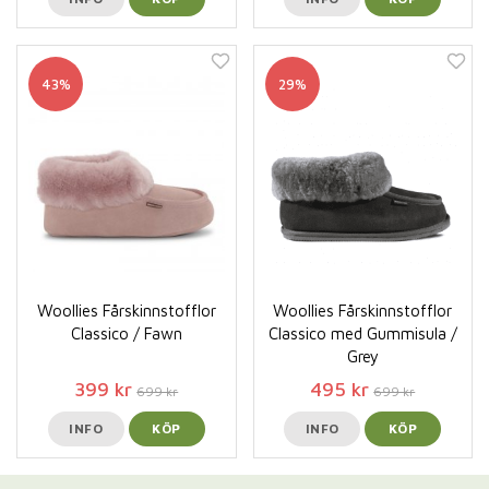
43%
29%
Woollies Fårskinnstofflor
Woollies Fårskinnstofflor
Classico / Fawn
Classico med Gummisula /
Grey
399 kr
495 kr
699 kr
699 kr
INFO
KÖP
INFO
KÖP