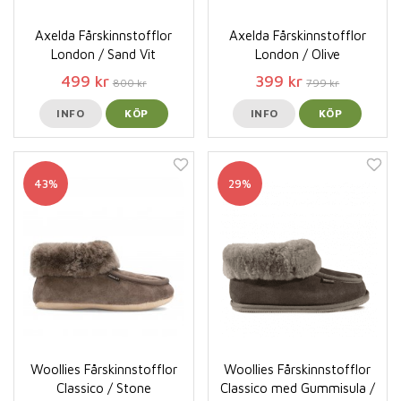
Axelda Fårskinnstofflor
Axelda Fårskinnstofflor
London / Sand Vit
London / Olive
499 kr
399 kr
800 kr
799 kr
INFO
KÖP
INFO
KÖP
43%
29%
Woollies Fårskinnstofflor
Woollies Fårskinnstofflor
Classico / Stone
Classico med Gummisula /