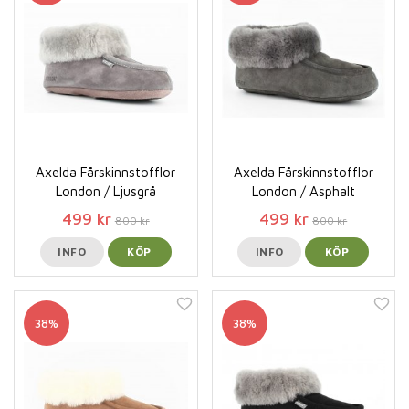
Axelda Fårskinnstofflor
Axelda Fårskinnstofflor
London / Ljusgrå
London / Asphalt
499 kr
499 kr
800 kr
800 kr
INFO
KÖP
INFO
KÖP
38%
38%