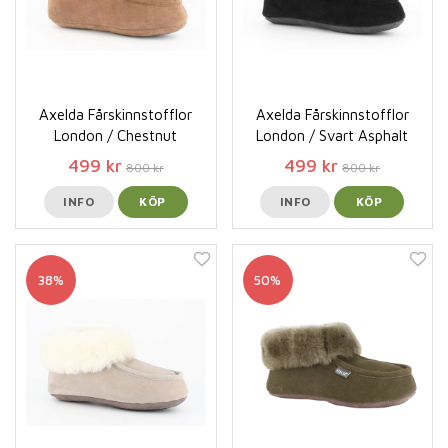
Axelda Fårskinnstofflor
Axelda Fårskinnstofflor
London / Chestnut
London / Svart Asphalt
499 kr
499 kr
800 kr
800 kr
INFO
KÖP
INFO
KÖP
38%
50%