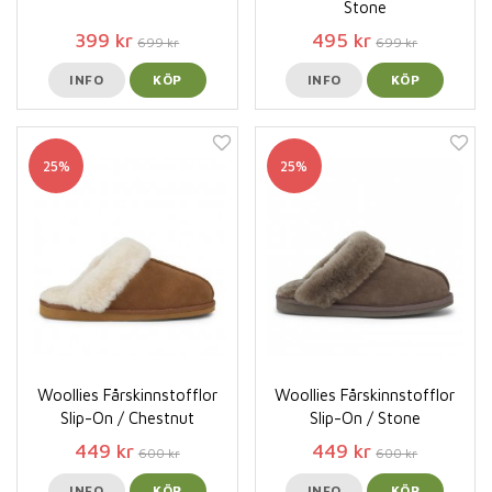
Stone
399 kr
495 kr
699 kr
699 kr
INFO
KÖP
INFO
KÖP
25%
25%
Woollies Fårskinnstofflor
Woollies Fårskinnstofflor
Slip-On / Chestnut
Slip-On / Stone
449 kr
449 kr
600 kr
600 kr
INFO
KÖP
INFO
KÖP