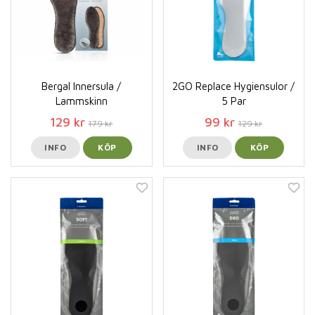
Bergal Innersula /
2GO Replace Hygiensulor /
Lammskinn
5 Par
129 kr
99 kr
179 kr
129 kr
INFO
KÖP
INFO
KÖP