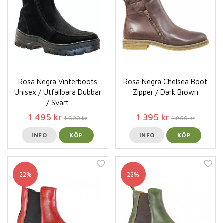
Rosa Negra Vinterboots
Rosa Negra Chelsea Boot
Unisex / Utfällbara Dubbar
Zipper / Dark Brown
/ Svart
1 495 kr
1 395 kr
1 800 kr
1 800 kr
INFO
KÖP
INFO
KÖP
22%
22%