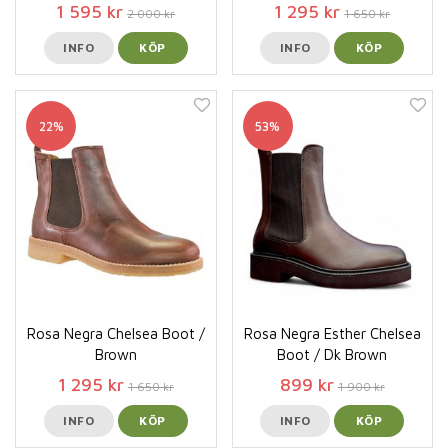
1 595 kr
1 295 kr
2 000 kr
1 650 kr
INFO
KÖP
INFO
KÖP
22%
53%
Rosa Negra Chelsea Boot /
Rosa Negra Esther Chelsea
Brown
Boot / Dk Brown
1 295 kr
899 kr
1 650 kr
1 900 kr
INFO
KÖP
INFO
KÖP