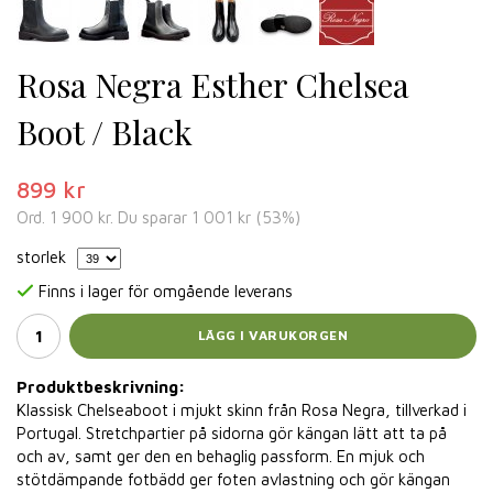
Rosa Negra Esther Chelsea
Boot / Black
899 kr
Ord.
1 900 kr
. Du sparar
1 001 kr
(
53
%)
storlek
Finns i lager för omgående leverans
LÄGG I VARUKORGEN
Produktbeskrivning:
Klassisk Chelseaboot i mjukt skinn från Rosa Negra, tillverkad i
Portugal. Stretchpartier på sidorna gör kängan lätt att ta på
och av, samt ger den en behaglig passform. En mjuk och
stötdämpande fotbädd ger foten avlastning och gör kängan