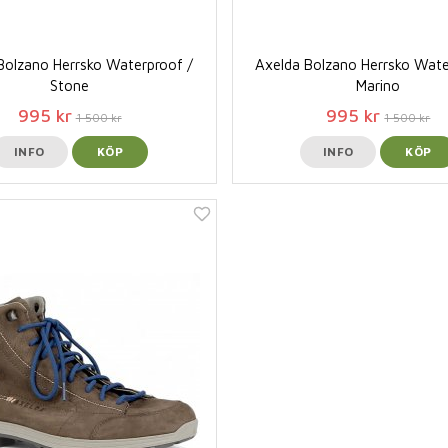
Bolzano Herrsko Waterproof /
Axelda Bolzano Herrsko Wate
Stone
Marino
995 kr
995 kr
1 500 kr
1 500 kr
INFO
KÖP
INFO
KÖP