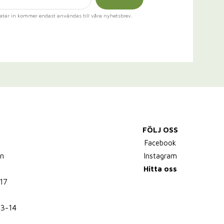
atar in kommer endast användas till våra nyhetsbrev.
FÖLJ OSS
,
Facebook
n
Instagram
Hitta oss
17
13-14