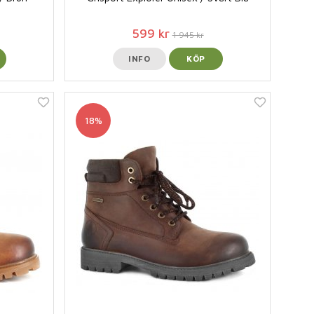
599 kr
1 945 kr
INFO
KÖP
18%