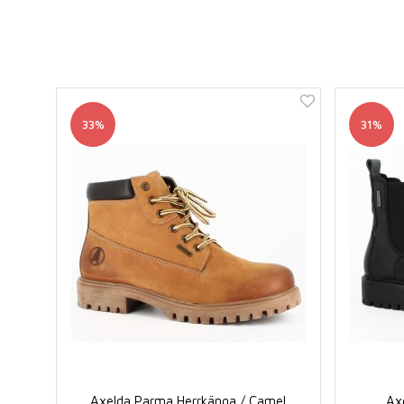
33%
31%
Axelda Parma Herrkänga / Camel
Ax