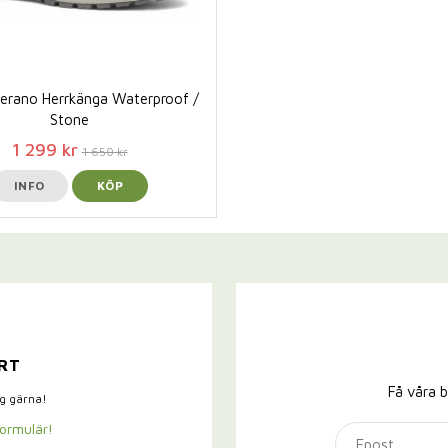
erano Herrkänga Waterproof /
Stone
1 299 kr
1 650 kr
INFO
KÖP
RT
Få våra b
ig gärna!
formulär!