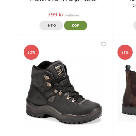
C
799 kr
1 200 kr
INFO
KÖP
20%
31%