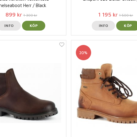
helseaboot Herr / Black
899 kr
1 195 kr
1 300 kr
1 500 kr
INFO
KÖP
INFO
KÖP
20%