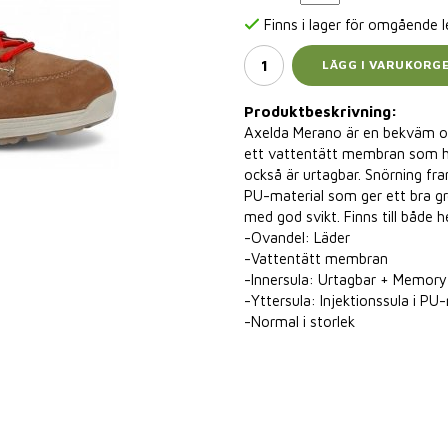
Finns i lager för omgående 
LÄGG I VARUKORG
Produktbeskrivning:
Axelda Merano är en bekväm och
ett vattentätt membran som h
också är urtagbar. Snörning fra
PU-material som ger ett bra gr
med god svikt. Finns till både h
-Ovandel: Läder
-Vattentätt membran
-Innersula: Urtagbar + Memor
-Yttersula: Injektionssula i PU
-Normal i storlek