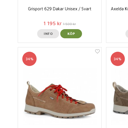
Grisport 629 Dakar Unisex / Svart
Axelda K
1 195 kr
1 500 kr
INFO
KÖP
34%
34%