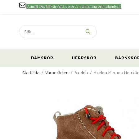
Anmäl Dig till våra nyhetsbrev och få fina erbjudanden!
DAMSKOR
HERRSKOR
BARNSKO
Startsida
/
Varumärken
/
Axelda
/
Axelda Merano Herrkä