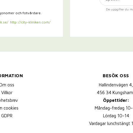
De uppgifter du m
rgonomer och fotvårdare.
k.se/
http://city-kliniken.com/
ORMATION
BESÖK OSS
Om oss
Hallindenvägen 4
Villkor
456 34 Kungsham
yhetsbrev
Öppettider:
 cookies
Måndag-fredag 10-
GDPR
Lördag 10-14
Vardagar lunchstängt 