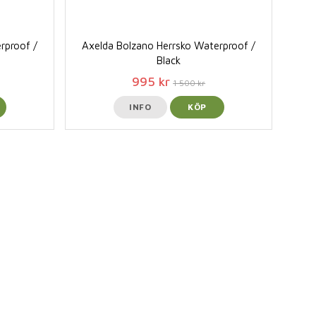
rproof /
Axelda Bolzano Herrsko Waterproof /
Black
995 kr
1 500 kr
INFO
KÖP