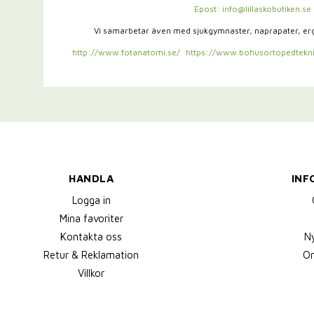
Epost: info@lillaskobutiken.se
Vi samarbetar även med sjukgymnaster,
naprapater, e
http://www.fotanatomi.se/
https://www.bohusortopedtekni
HANDLA
INF
Logga in
Mina favoriter
Kontakta oss
N
Retur & Reklamation
Om
Villkor