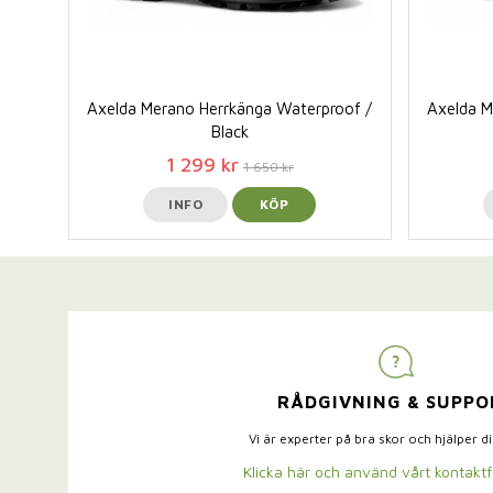
Axelda Merano Herrkänga Waterproof /
Axelda M
Black
1 299 kr
1 650 kr
INFO
KÖP
RÅDGIVNING & SUPPO
Vi är experter på bra skor och hjälper d
Klicka här och använd vårt kontakt