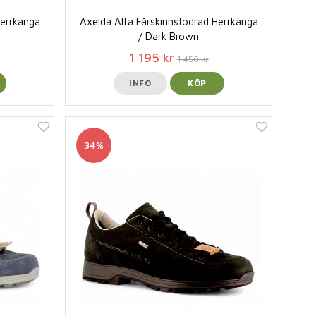
Herrkänga
Axelda Alta Fårskinnsfodrad Herrkänga
/ Dark Brown
1 195 kr
1 450 kr
INFO
KÖP
34%