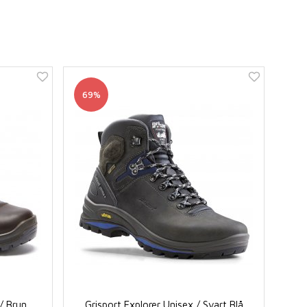
69%
/ Brun
Grisport Explorer Unisex / Svart Blå