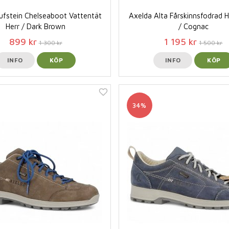
ufstein Chelseaboot Vattentät
Axelda Alta Fårskinnsfodrad 
Herr / Dark Brown
/ Cognac
899 kr
1 195 kr
1 300 kr
1 500 kr
INFO
KÖP
INFO
KÖP
34%