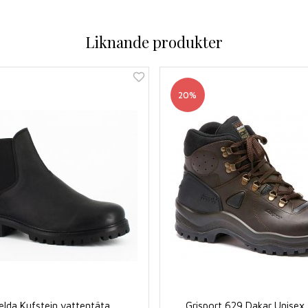
Liknande produkter
20%
elda Kufstein vattentäta
Grisport 629 Dakar Unisex 