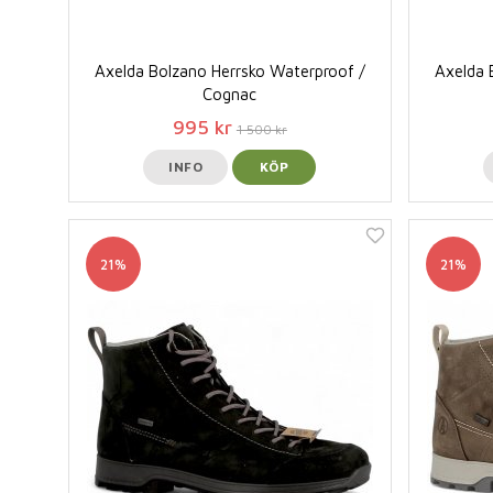
Axelda Bolzano Herrsko Waterproof /
Axelda 
Cognac
995 kr
1 500 kr
INFO
KÖP
21%
21%