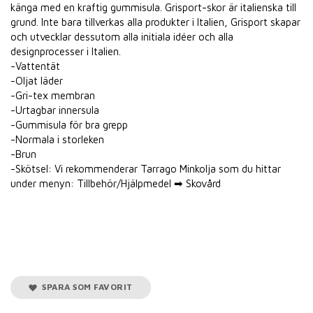
känga med en kraftig gummisula. Grisport-skor är italienska till
grund. Inte bara tillverkas alla produkter i Italien, Grisport skapar
och utvecklar dessutom alla initiala idéer och alla
designprocesser i Italien.
-Vattentät
-Oljat läder
-Gri-tex membran
-Urtagbar innersula
-Gummisula för bra grepp
-Normala i storleken
-Brun
-Skötsel: Vi rekommenderar Tarrago Minkolja som du hittar
under menyn: Tillbehör/Hjälpmedel ➡ Skovård
SPARA SOM FAVORIT