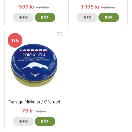
599 kr
1 195 kr
1 945 kr
1 500 kr
INFO
KÖP
INFO
KÖP
39%
Tarrago Minkolja / Ofärgad
79 kr
129 kr
INFO
KÖP