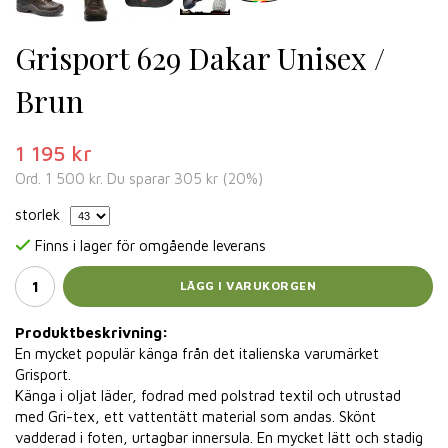
Grisport 629 Dakar Unisex /
Brun
1 195 kr
Ord.
1 500 kr
. Du sparar
305 kr
(
20
%)
storlek
Finns i lager för omgående leverans
LÄGG I VARUKORGEN
Produktbeskrivning:
En mycket populär känga från det italienska varumärket
Grisport.
Känga i oljat läder, fodrad med polstrad textil och utrustad
med Gri-tex, ett vattentätt material som andas. Skönt
vadderad i foten, urtagbar innersula. En mycket lätt och stadig