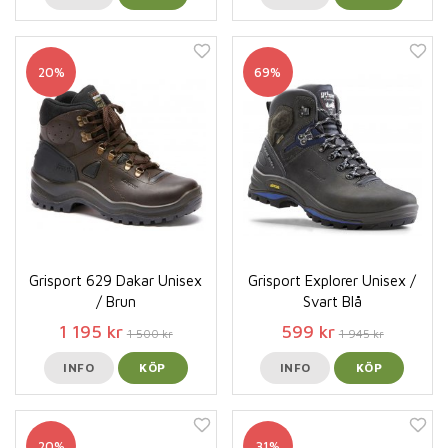
20%
69%
Grisport 629 Dakar Unisex
Grisport Explorer Unisex /
/ Brun
Svart Blå
1 195 kr
599 kr
1 500 kr
1 945 kr
INFO
KÖP
INFO
KÖP
20%
31%