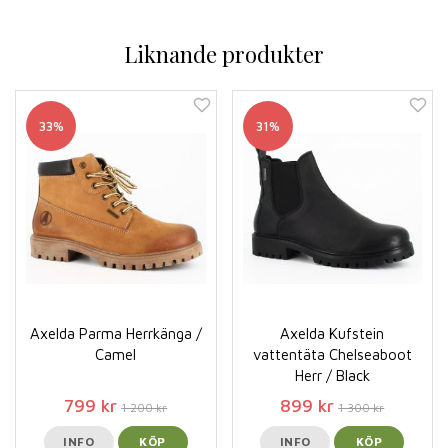
Liknande produkter
33%
31%
Axelda Parma Herrkänga /
Axelda Kufstein
Camel
vattentäta Chelseaboot
Herr / Black
799 kr
899 kr
1 200 kr
1 300 kr
INFO
KÖP
INFO
KÖP