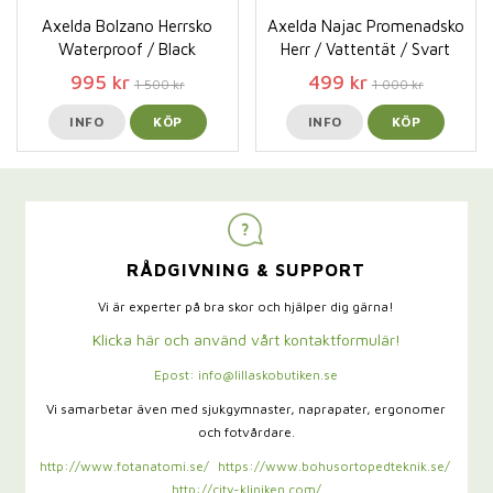
Axelda Bolzano Herrsko
Axelda Najac Promenadsko
Waterproof / Black
Herr / Vattentät / Svart
995 kr
499 kr
1 500 kr
1 000 kr
INFO
KÖP
INFO
KÖP
RÅDGIVNING & SUPPORT
Vi är experter på bra skor och hjälper dig gärna!
Klicka här och använd vårt kontaktformulär!
Epost: info@lillaskobutiken.se
Vi samarbetar även med sjukgymnaster,
naprapater, ergonomer
och fotvårdare.
http://www.fotanatomi.se/
https://www.bohusortopedteknik.se/
http://city-kliniken.com/