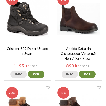
Grisport 629 Dakar Unisex
Axelda Kufstein
/ Svart
Chelseaboot Vattentät
Herr / Dark Brown
1 195 kr
899 kr
1 500 kr
1 300 kr
INFO
KÖP
INFO
KÖP
20%
18%