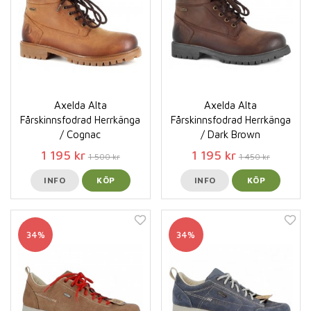
Axelda Alta
Axelda Alta
Fårskinnsfodrad Herrkänga
Fårskinnsfodrad Herrkänga
/ Cognac
/ Dark Brown
1 195 kr
1 195 kr
1 500 kr
1 450 kr
INFO
KÖP
INFO
KÖP
34%
34%