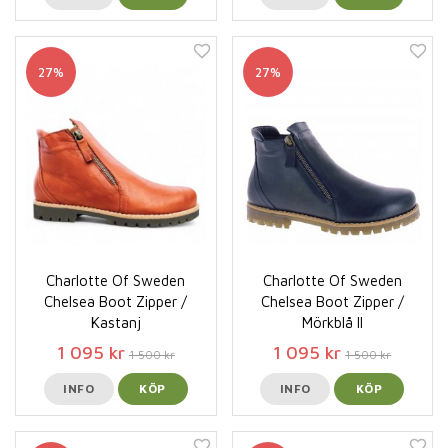
27%
27%
Charlotte Of Sweden
Charlotte Of Sweden
Chelsea Boot Zipper /
Chelsea Boot Zipper /
Kastanj
Mörkblå II
1 095 kr
1 095 kr
1 500 kr
1 500 kr
INFO
KÖP
INFO
KÖP