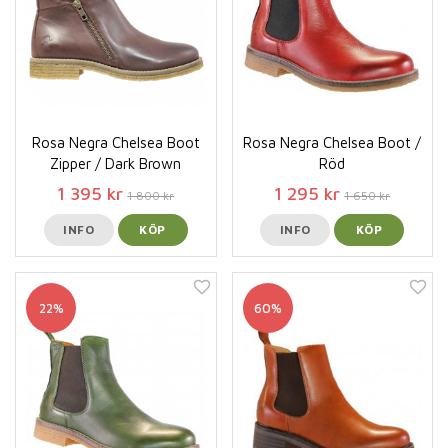
Rosa Negra Chelsea Boot
Rosa Negra Chelsea Boot /
Zipper / Dark Brown
Röd
1 395 kr
1 295 kr
1 800 kr
1 650 kr
INFO
KÖP
INFO
KÖP
22%
60%