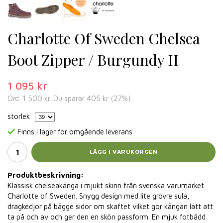
Charlotte Of Sweden Chelsea
Boot Zipper / Burgundy II
1 095 kr
Ord.
1 500 kr
. Du sparar
405 kr
(
27
%)
storlek
Finns i lager för omgående leverans
LÄGG I VARUKORGEN
Produktbeskrivning:
Klassisk chelseakänga i mjukt skinn från svenska varumärket
Charlotte of Sweden. Snygg design med lite grövre sula,
dragkedjor på bägge sidor om skaftet vilket gör kängan lätt att
ta på och av och ger den en skön passform. En mjuk fotbädd