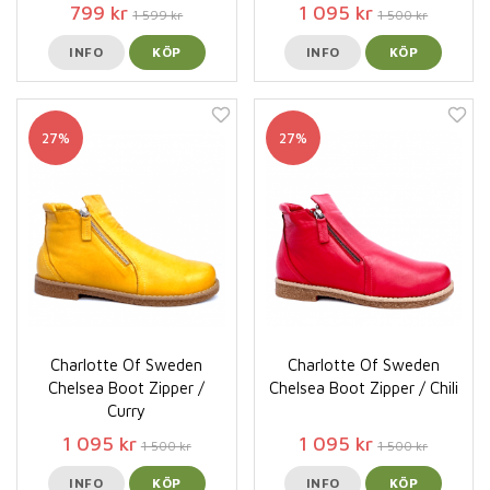
799 kr
1 095 kr
1 599 kr
1 500 kr
INFO
KÖP
INFO
KÖP
27%
27%
Charlotte Of Sweden
Charlotte Of Sweden
Chelsea Boot Zipper /
Chelsea Boot Zipper / Chili
Curry
1 095 kr
1 095 kr
1 500 kr
1 500 kr
INFO
KÖP
INFO
KÖP