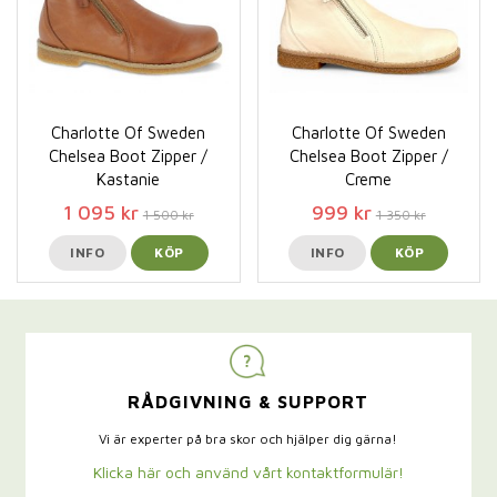
Charlotte Of Sweden
Charlotte Of Sweden
Chelsea Boot Zipper /
Chelsea Boot Zipper /
Kastanie
Creme
1 095 kr
999 kr
1 500 kr
1 350 kr
INFO
KÖP
INFO
KÖP
RÅDGIVNING & SUPPORT
Vi är experter på bra skor och hjälper dig gärna!
Klicka här och använd vårt kontaktformulär!