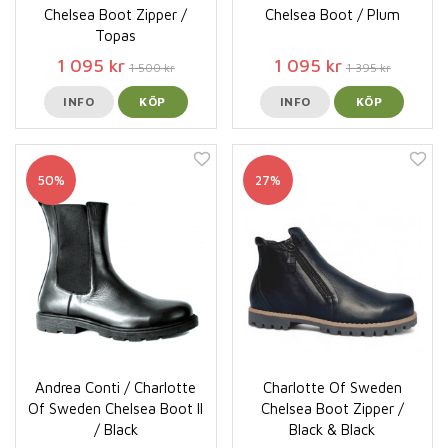
Chelsea Boot Zipper /
Chelsea Boot / Plum
Topas
1 095 kr
1 095 kr
1 500 kr
1 395 kr
INFO
KÖP
INFO
KÖP
50%
27%
Andrea Conti / Charlotte
Charlotte Of Sweden
Of Sweden Chelsea Boot ll
Chelsea Boot Zipper /
/ Black
Black & Black