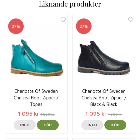
Liknande produkter
27%
27%
Charlotte Of Sweden
Charlotte Of Sweden
Chelsea Boot Zipper /
Chelsea Boot Zipper /
Topas
Black & Black
1 095 kr
1 095 kr
1 500 kr
1 500 kr
INFO
KÖP
INFO
KÖP