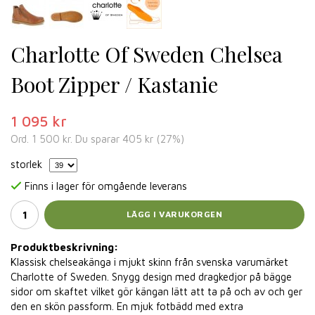
Charlotte Of Sweden Chelsea
Boot Zipper / Kastanie
1 095 kr
Ord.
1 500 kr
. Du sparar
405 kr
(
27
%)
storlek
Finns i lager för omgående leverans
LÄGG I VARUKORGEN
Produktbeskrivning:
Klassisk chelseakänga i mjukt skinn från svenska varumärket
Charlotte of Sweden. Snygg design med dragkedjor på bägge
sidor om skaftet vilket gör kängan lätt att ta på och av och ger
den en skön passform. En mjuk fotbädd med extra