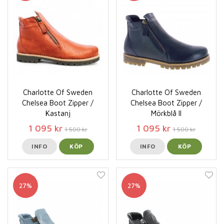
Charlotte Of Sweden
Charlotte Of Sweden
Chelsea Boot Zipper /
Chelsea Boot Zipper /
Kastanj
Mörkblå II
1 095 kr
1 095 kr
1 500 kr
1 500 kr
INFO
KÖP
INFO
KÖP
27%
27%