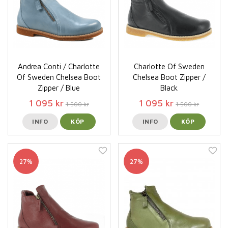
Andrea Conti / Charlotte
Charlotte Of Sweden
Of Sweden Chelsea Boot
Chelsea Boot Zipper /
Zipper / Blue
Black
1 095 kr
1 095 kr
1 500 kr
1 500 kr
INFO
KÖP
INFO
KÖP
27%
27%