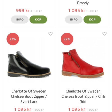
Brandy
999 kr
1 095 kr
1 350 kr
1 500 kr
INFO
KÖP
INFO
KÖP
27%
27%
Charlotte Of Sweden
Charlotte Of Sweden
Chelsea Boot Zipper /
Chelsea Boot Zipper / Chili
Svart Lack
Röd
1 095 kr
1 095 kr
1 500 kr
1 500 kr