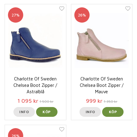
27%
26%
Charlotte Of Sweden
Charlotte Of Sweden
Chelsea Boot Zipper /
Chelsea Boot Zipper /
Astralblå
Mauve
1 095 kr
999 kr
1 500 kr
1 350 kr
INFO
KÖP
INFO
KÖP
26%