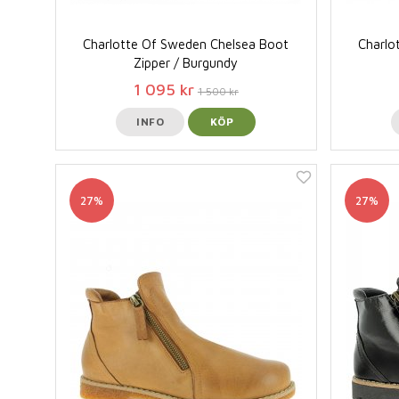
Charlotte Of Sweden Chelsea Boot
Charlo
Zipper / Burgundy
1 095 kr
1 500 kr
INFO
KÖP
27%
27%