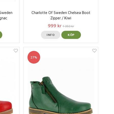
f Sweden
Charlotte Of Sweden Chelsea Boot
ognac
Zipper / Kiwi
999 kr
1 350 kr
INFO
KÖP
27%