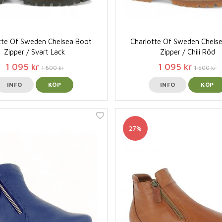
tte Of Sweden Chelsea Boot
Charlotte Of Sweden Chels
Zipper / Svart Lack
Zipper / Chili Röd
1 095 kr
1 095 kr
1 500 kr
1 500 kr
INFO
KÖP
INFO
KÖP
27%