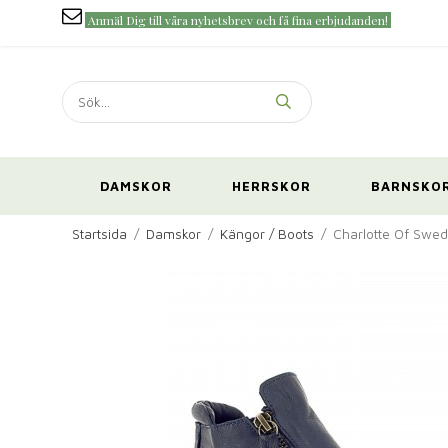
Anmäl Dig till våra nyhetsbrev och få fina erbjudanden!
DAMSKOR
HERRSKOR
BARNSKO
Startsida
/
Damskor
/
Kängor / Boots
/
Charlotte Of Swed