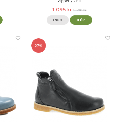
Zipper / Chili
1 095 kr
1 500 kr
INFO
KÖP
27%