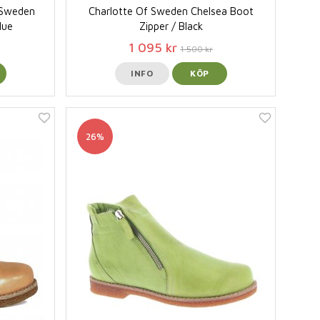
f Sweden
Charlotte Of Sweden Chelsea Boot
lue
Zipper / Black
1 095 kr
1 500 kr
INFO
KÖP
26%