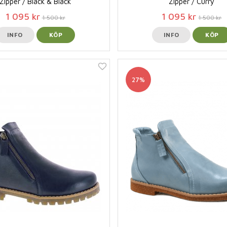
Zipper / Black & Black
Zipper / Curry
1 095 kr
1 095 kr
1 500 kr
1 500 kr
INFO
KÖP
INFO
KÖP
27%