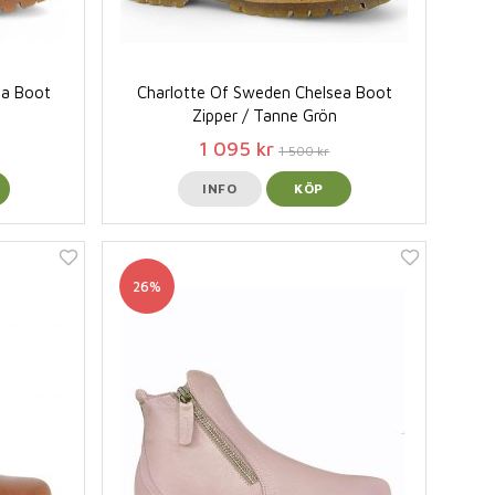
ea Boot
Charlotte Of Sweden Chelsea Boot
Zipper / Tanne Grön
1 095 kr
1 500 kr
INFO
KÖP
26%