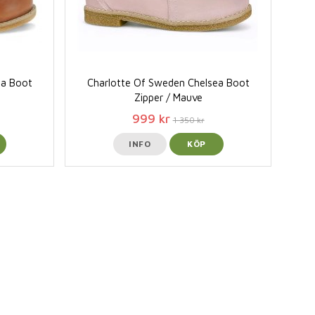
ea Boot
Charlotte Of Sweden Chelsea Boot
Zipper / Mauve
999 kr
1 350 kr
INFO
KÖP