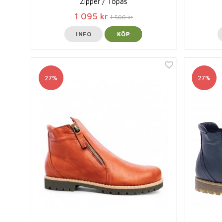
Zipper / Topas
1 095 kr
1 500 kr
INFO
KÖP
27%
27%