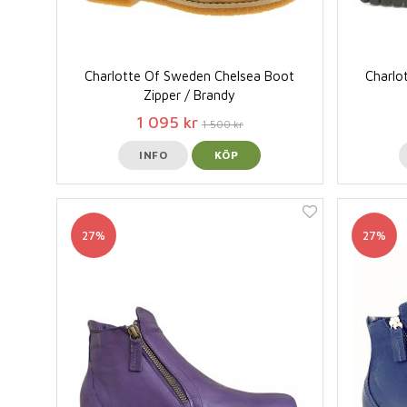
Charlotte Of Sweden Chelsea Boot
Charlo
Zipper / Brandy
1 095 kr
1 500 kr
INFO
KÖP
27%
27%