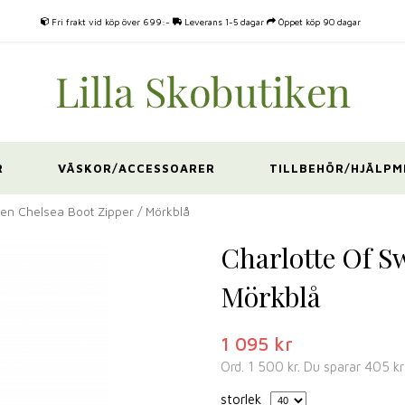
Fri frakt vid köp över 699:-
Leverans 1-5 dagar
Öppet köp 90 dagar
R
VÄSKOR/ACCESSOARER
TILLBEHÖR/HJÄLPM
en Chelsea Boot Zipper / Mörkblå
Charlotte Of S
Mörkblå
1 095 kr
Ord.
1 500 kr
. Du sparar
405 kr
storlek