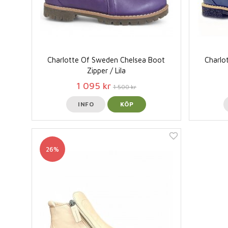
Charlotte Of Sweden Chelsea Boot
Charlo
Zipper / Lila
1 095 kr
1 500 kr
INFO
KÖP
26%