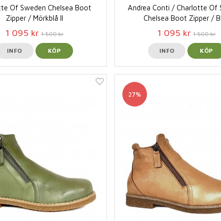
tte Of Sweden Chelsea Boot
Andrea Conti / Charlotte O
Zipper / Mörkblå II
Chelsea Boot Zipper / B
1 095 kr
1 095 kr
1 500 kr
1 500 kr
INFO
KÖP
INFO
KÖP
27%