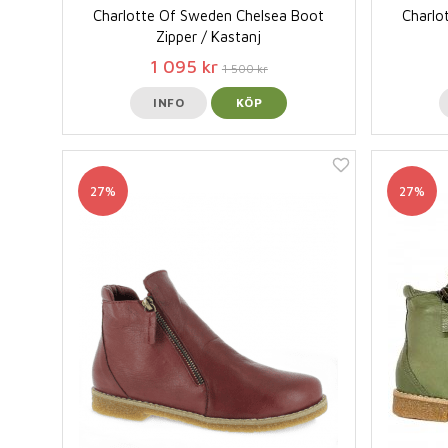
Charlotte Of Sweden Chelsea Boot
Charlo
Zipper / Kastanj
1 095 kr
1 500 kr
INFO
KÖP
27%
27%