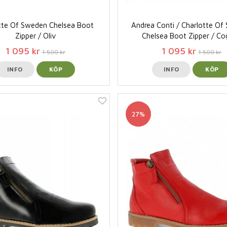
tte Of Sweden Chelsea Boot
Andrea Conti / Charlotte O
Zipper / Oliv
Chelsea Boot Zipper / C
1 095 kr
1 095 kr
1 500 kr
1 500 kr
INFO
KÖP
INFO
KÖP
27%