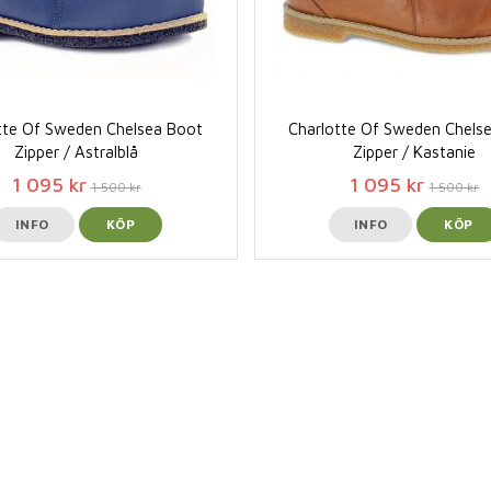
tte Of Sweden Chelsea Boot
Charlotte Of Sweden Chels
Zipper / Astralblå
Zipper / Kastanie
1 095 kr
1 095 kr
1 500 kr
1 500 kr
INFO
KÖP
INFO
KÖP