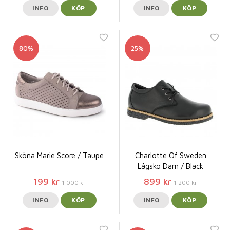
INFO
KÖP
INFO
KÖP
80%
25%
Sköna Marie Score / Taupe
Charlotte Of Sweden
Lågsko Dam / Black
199 kr
899 kr
1 000 kr
1 200 kr
INFO
KÖP
INFO
KÖP