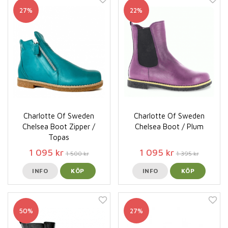
27%
22%
Charlotte Of Sweden
Charlotte Of Sweden
Chelsea Boot Zipper /
Chelsea Boot / Plum
Topas
1 095 kr
1 095 kr
1 500 kr
1 395 kr
INFO
KÖP
INFO
KÖP
50%
27%