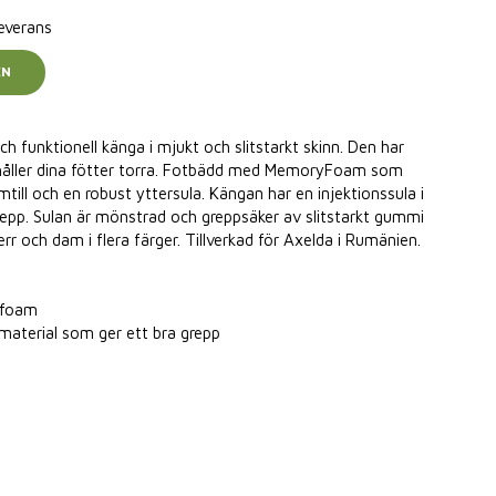
leverans
EN
 funktionell känga i mjukt och slitstarkt skinn. Den har
åller dina fötter torra. Fotbädd med MemoryFoam som
mtill och en robust yttersula. Kängan har en injektionssula i
epp. Sulan är mönstrad och greppsäker av slitstarkt gummi
err och dam i flera färger. Tillverkad för Axelda i Rumänien.
yfoam
-material som ger ett bra grepp