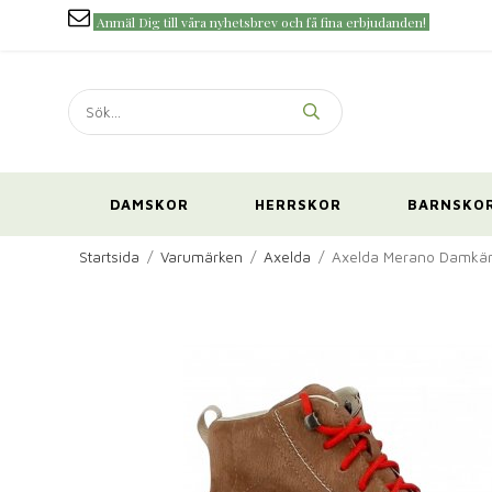
Anmäl Dig till våra nyhetsbrev och få fina erbjudanden!
DAMSKOR
HERRSKOR
BARNSKO
Startsida
/
Varumärken
/
Axelda
/
Axelda Merano Damkän