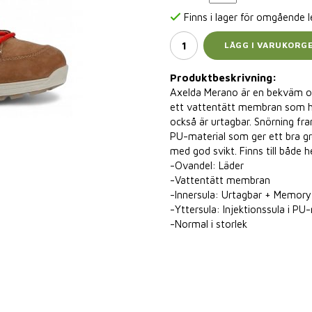
Finns i lager för omgående 
LÄGG I VARUKORG
Produktbeskrivning:
Axelda Merano är en bekväm och
ett vattentätt membran som h
också är urtagbar. Snörning fra
PU-material som ger ett bra gr
med god svikt. Finns till både h
-Ovandel: Läder
-Vattentätt membran
-Innersula: Urtagbar + Memor
-Yttersula: Injektionssula i PU
-Normal i storlek