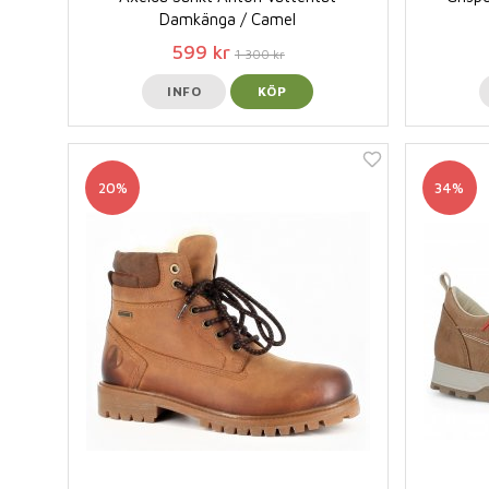
Damkänga / Camel
599 kr
1 300 kr
INFO
KÖP
20%
34%