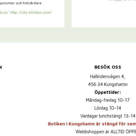
rgonomer och fotvårdare.
k.se/
http://city-kliniken.com/
N
BESÖK OSS
Hallindenvägen 4,
456 34 Kungshamn
Öppettider:
Måndag-fredag 10-17
Lördag 10-14
Vardagar lunchstängt 13-14
Butiken i Kungshamn är stängd för se
Webbshoppen är ALLTID ÖPP