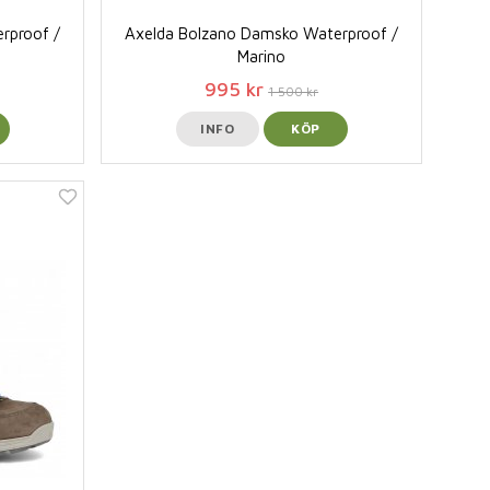
rproof /
Axelda Bolzano Damsko Waterproof /
Marino
995 kr
1 500 kr
INFO
KÖP