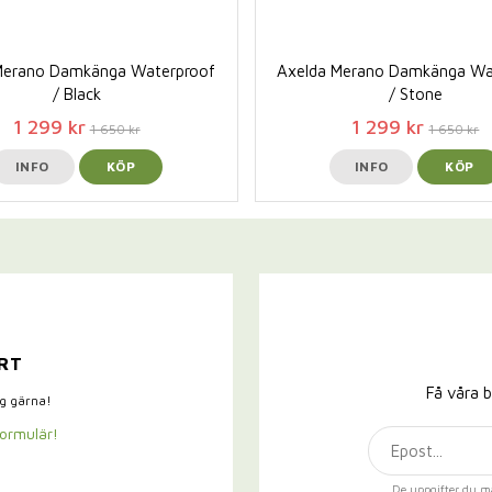
Merano Damkänga Waterproof
Axelda Merano Damkänga Wa
/ Black
/ Stone
1 299 kr
1 299 kr
1 650 kr
1 650 kr
INFO
KÖP
INFO
KÖP
RT
Få våra b
ig gärna!
formulär!
De uppgifter du m