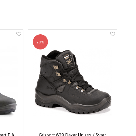
20%
vart Blå
Grisport 629 Dakar Unisex / Svart