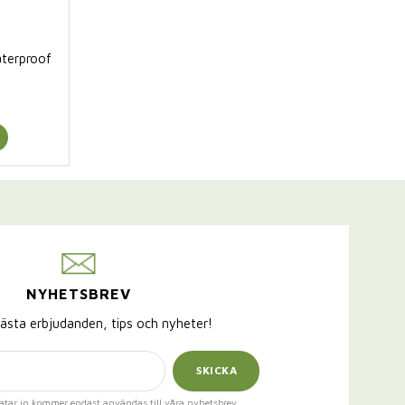
terproof
NYHETSBREV
ästa erbjudanden, tips och nyheter!
SKICKA
atar in kommer endast användas till våra nyhetsbrev.