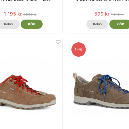
1 195 kr
599 kr
1 500 kr
1 945 kr
INFO
KÖP
INFO
KÖP
34%