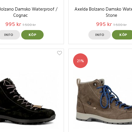
Bolzano Damsko Waterproof /
Axelda Bolzano Damsko Wate
Cognac
Stone
995 kr
995 kr
1 500 kr
1 500 kr
INFO
KÖP
INFO
KÖP
21%