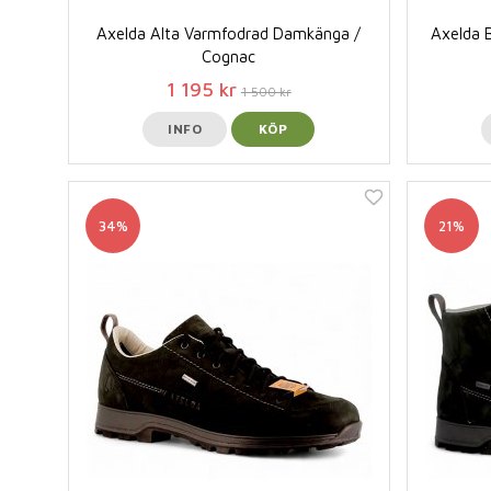
Axelda Alta Varmfodrad Damkänga /
Axelda 
Cognac
1 195 kr
1 500 kr
INFO
KÖP
34%
21%