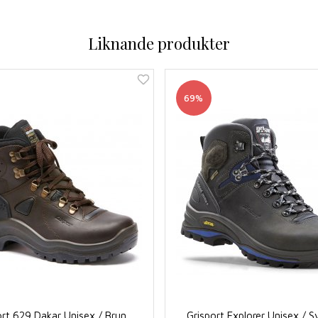
Liknande produkter
69%
ort 629 Dakar Unisex / Brun
Grisport Explorer Unisex / S