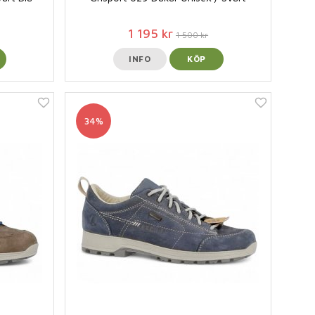
1 195 kr
1 500 kr
INFO
KÖP
34%