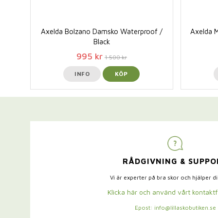
Axelda Bolzano Damsko Waterproof /
Axelda 
Black
995 kr
1 500 kr
INFO
KÖP
RÅDGIVNING & SUPPO
Vi är experter på bra skor och hjälper d
Klicka här och använd vårt kontakt
Epost: info@lillaskobutiken.se