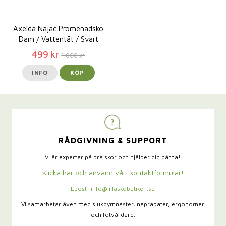
Axelda Najac Promenadsko
Dam / Vattentät / Svart
499 kr
1 000 kr
INFO
KÖP
RÅDGIVNING & SUPPORT
Vi är experter på bra skor och hjälper dig gärna!
Klicka här och använd vårt kontaktformulär!
Epost: info@lillaskobutiken.se
Vi samarbetar även med sjukgymnaster,
naprapater, ergonomer
och fotvårdare.