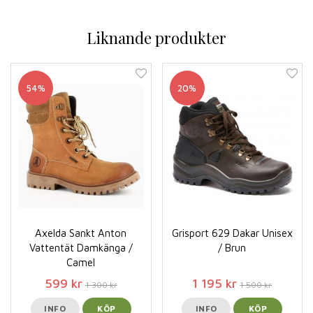
Liknande produkter
54%
20%
Axelda Sankt Anton
Grisport 629 Dakar Unisex
Vattentät Damkänga /
/ Brun
Camel
599 kr
1 195 kr
1 300 kr
1 500 kr
INFO
KÖP
INFO
KÖP