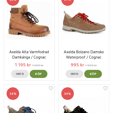
Axelda Alta Varmfodrad
Axelda Bolzano Damsko
Damkänga / Cognac
Waterproof / Cognac
1 195 kr
995 kr
1 500 kr
1 500 kr
INFO
KÖP
INFO
KÖP
34%
34%