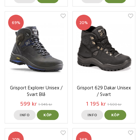
69%
20%
Grisport Explorer Unisex /
Grisport 629 Dakar Unisex
Svart Blå
/ Svart
599 kr
1 195 kr
1 945 kr
1 500 kr
INFO
KÖP
INFO
KÖP
20%
34%