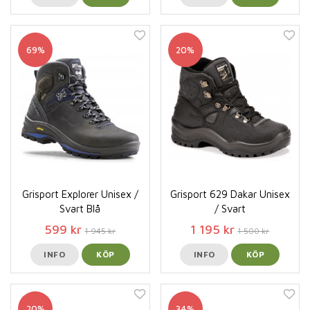
69%
20%
Grisport Explorer Unisex /
Grisport 629 Dakar Unisex
Svart Blå
/ Svart
599 kr
1 195 kr
1 945 kr
1 500 kr
INFO
KÖP
INFO
KÖP
20%
34%