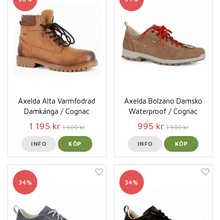
Axelda Alta Varmfodrad
Axelda Bolzano Damsko
Damkänga / Cognac
Waterproof / Cognac
1 195 kr
995 kr
1 500 kr
1 500 kr
INFO
KÖP
INFO
KÖP
34%
34%