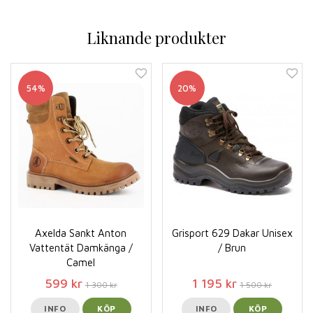
Liknande produkter
54%
20%
Axelda Sankt Anton
Grisport 629 Dakar Unisex
Vattentät Damkänga /
/ Brun
Camel
599 kr
1 195 kr
1 300 kr
1 500 kr
INFO
KÖP
INFO
KÖP