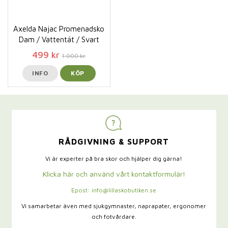
Axelda Najac Promenadsko
Dam / Vattentät / Svart
499 kr
1 000 kr
INFO
KÖP
RÅDGIVNING & SUPPORT
Vi är experter på bra skor och hjälper dig gärna!
Klicka här och använd vårt kontaktformulär!
Epost: info@lillaskobutiken.se
Vi samarbetar även med sjukgymnaster,
naprapater, ergonomer
och fotvårdare.