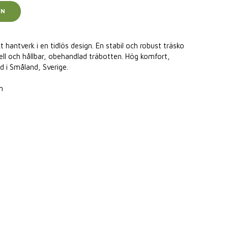
EN
 hantverk i en tidlös design. En stabil och robust träsko
ell och hållbar, obehandlad träbotten. Hög komfort,
ad i Småland, Sverige.
n