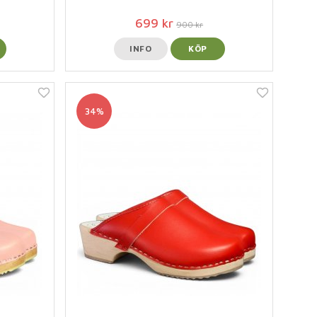
699 kr
900 kr
INFO
KÖP
34%