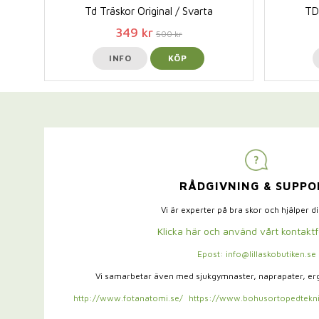
Td Träskor Original / Svarta
TD 
349 kr
500 kr
INFO
KÖP
RÅDGIVNING & SUPPO
Vi är experter på bra skor och hjälper d
Klicka här och använd vårt kontakt
Epost: info@lillaskobutiken.se
Vi samarbetar även med sjukgymnaster,
naprapater, e
http://www.fotanatomi.se/
https://www.bohusortopedtekni