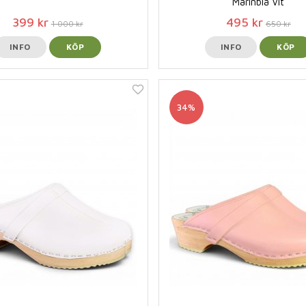
Marinblå Vit
399 kr
495 kr
1 000 kr
650 kr
INFO
KÖP
INFO
KÖP
34%