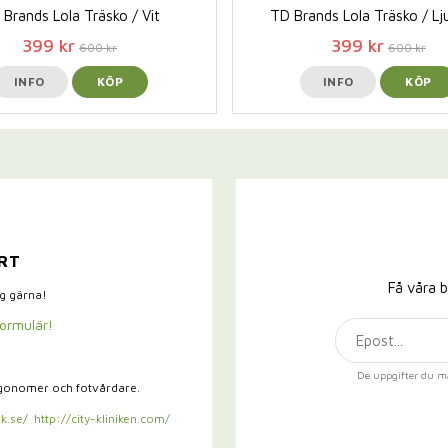
Brands Lola Träsko / Vit
TD Brands Lola Träsko / Lj
399 kr
399 kr
600 kr
600 kr
INFO
KÖP
INFO
KÖP
RT
Få våra b
ig gärna!
formulär!
De uppgifter du m
rgonomer och fotvårdare.
k.se/
http://city-kliniken.com/