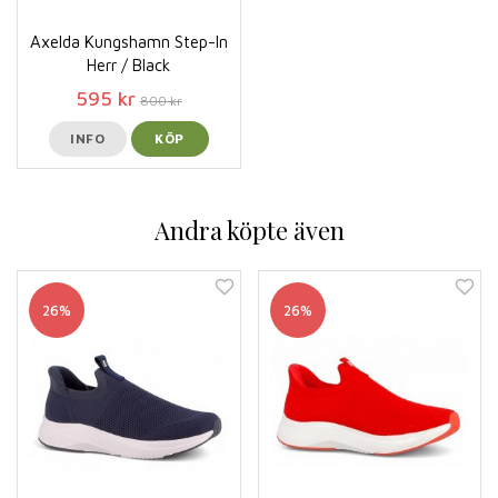
Axelda Kungshamn Step-In
Herr / Black
595 kr
800 kr
INFO
KÖP
Andra köpte även
26%
26%