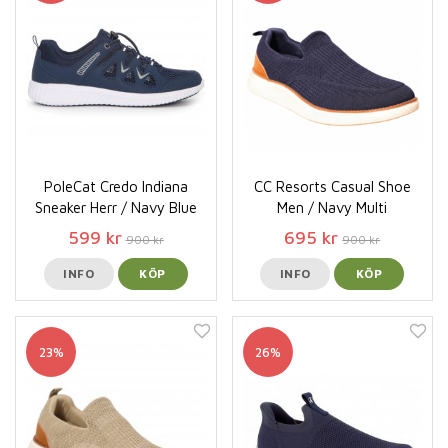
PoleCat Credo Indiana
CC Resorts Casual Shoe
Sneaker Herr / Navy Blue
Men / Navy Multi
599 kr
695 kr
900 kr
900 kr
INFO
KÖP
INFO
KÖP
23%
26%