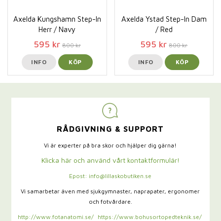
Axelda Kungshamn Step-In
Axelda Ystad Step-In Dam
Herr / Navy
/ Red
595 kr
595 kr
800 kr
800 kr
INFO
KÖP
INFO
KÖP
RÅDGIVNING & SUPPORT
Vi är experter på bra skor och hjälper dig gärna!
Klicka här och använd vårt kontaktformulär!
Epost: info@lillaskobutiken.se
Vi samarbetar även med sjukgymnaster,
naprapater, ergonomer
och fotvårdare.
http://www.fotanatomi.se/
https://www.bohusortopedteknik.se/