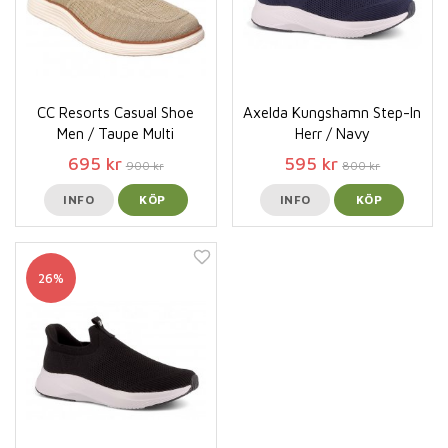
CC Resorts Casual Shoe
Axelda Kungshamn Step-In
Men / Taupe Multi
Herr / Navy
695 kr
595 kr
900 kr
800 kr
INFO
KÖP
INFO
KÖP
26%