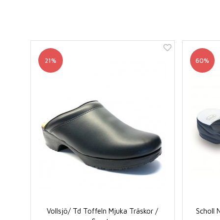
21%
60%
Vollsjö/ Td Toffeln Mjuka Träskor /
Scholl 