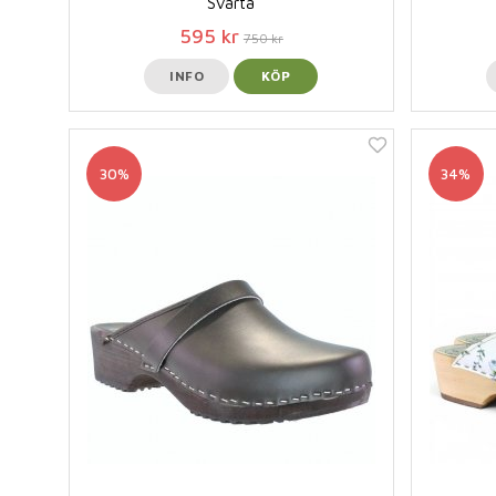
Svarta
595 kr
750 kr
INFO
KÖP
30%
34%