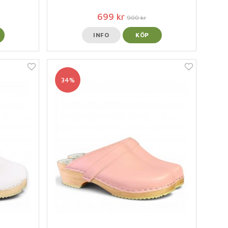
699 kr
900 kr
INFO
KÖP
34%