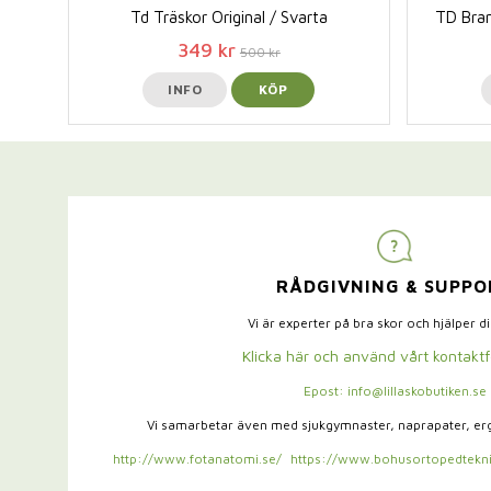
Td Träskor Original / Svarta
TD Bran
349 kr
500 kr
INFO
KÖP
RÅDGIVNING & SUPPO
Vi är experter på bra skor och hjälper d
Klicka här och använd vårt kontakt
Epost: info@lillaskobutiken.se
Vi samarbetar även med sjukgymnaster,
naprapater, e
http://www.fotanatomi.se/
https://www.bohusortopedtekni