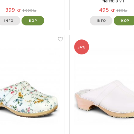
Marinblå Vit
399 kr
495 kr
1 000 kr
650 kr
INFO
KÖP
INFO
KÖP
34%