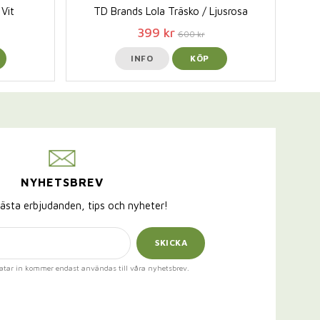
 Vit
TD Brands Lola Träsko / Ljusrosa
399 kr
600 kr
INFO
KÖP
NYHETSBREV
ästa erbjudanden, tips och nyheter!
SKICKA
atar in kommer endast användas till våra nyhetsbrev.