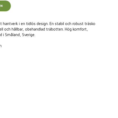
EN
 hantverk i en tidlös design. En stabil och robust träsko
ell och hållbar, obehandlad träbotten. Hög komfort,
ad i Småland, Sverige.
n