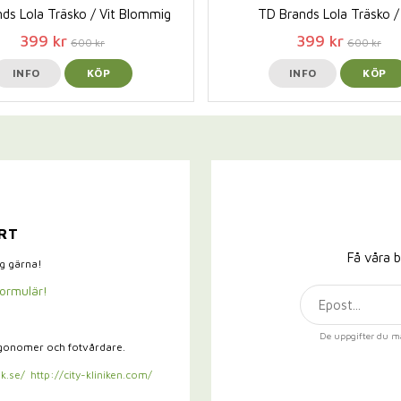
ds Lola Träsko / Vit Blommig
TD Brands Lola Träsko /
399 kr
399 kr
600 kr
600 kr
INFO
KÖP
INFO
KÖP
RT
Få våra b
ig gärna!
formulär!
De uppgifter du m
rgonomer och fotvårdare.
k.se/
http://city-kliniken.com/