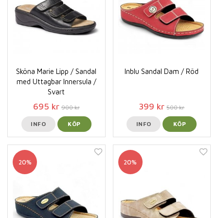
Sköna Marie Lipp / Sandal
Inblu Sandal Dam / Röd
med Uttagbar Innersula /
Svart
695 kr
399 kr
900 kr
500 kr
INFO
KÖP
INFO
KÖP
20%
20%