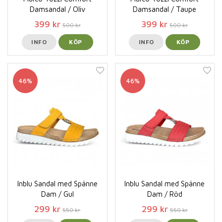
Damsandal / Oliv
Damsandal / Taupe
399 kr
399 kr
500 kr
500 kr
INFO
KÖP
INFO
KÖP
46%
46%
Inblu Sandal med Spänne
Inblu Sandal med Spänne
Dam / Gul
Dam / Röd
299 kr
299 kr
550 kr
550 kr