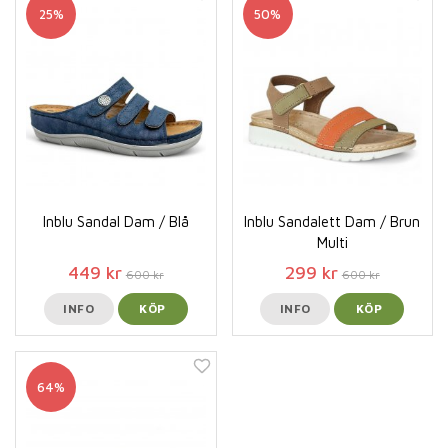
25%
50%
Inblu Sandal Dam / Blå
Inblu Sandalett Dam / Brun
Multi
449 kr
299 kr
600 kr
600 kr
INFO
KÖP
INFO
KÖP
64%