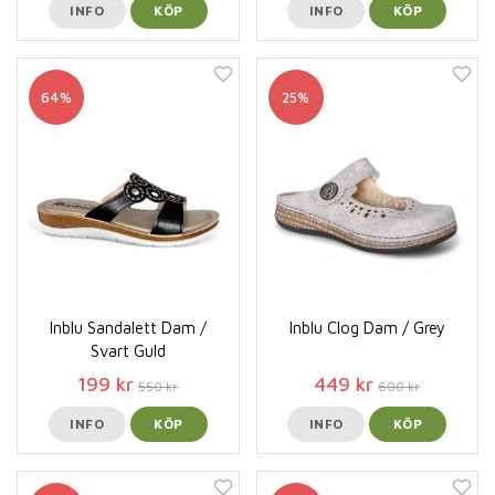
INFO
KÖP
INFO
KÖP
64%
25%
Inblu Sandalett Dam /
Inblu Clog Dam / Grey
Svart Guld
199 kr
449 kr
550 kr
600 kr
INFO
KÖP
INFO
KÖP