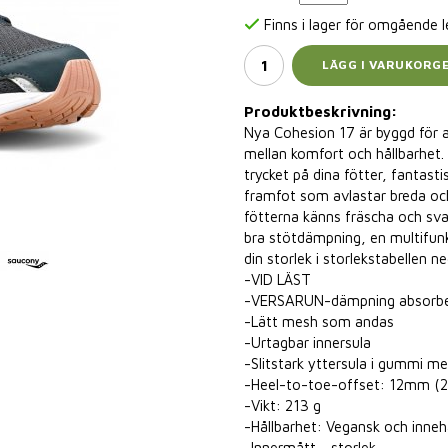
Finns i lager för omgående 
LÄGG I VARUKORG
Produktbeskrivning:
Nya Cohesion 17 är byggd för at
mellan komfort och hållbarhe
trycket på dina fötter, fantast
framfot som avlastar breda oc
fötterna känns fräscha och sva
bra stötdämpning, en multifunk
din storlek i storlekstabellen n
-VID LÄST
-VERSARUN-dämpning absorbera
-Lätt mesh som andas
-Urtagbar innersula
-Slitstark yttersula i gummi m
-Heel-to-toe-offset: 12mm (2
-Vikt: 213 g
-Hållbarhet: Vegansk och inneh
-Innermått - storlek