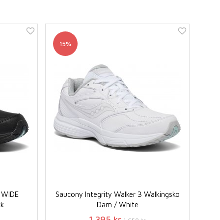
15%
3 WIDE
Saucony Integrity Walker 3 Walkingsko
ck
Dam / White
1 395 kr