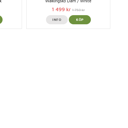
k
Walkingsko Dam / White
1 499 kr
1 750 kr
INFO
KÖP