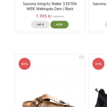
Saucony Integrity Walker 3 EXTRA
Saucony 
WIDE Walkingsko Dam / Black
1 395 kr
1 650 kr
INFO
KÖP
60%
34%