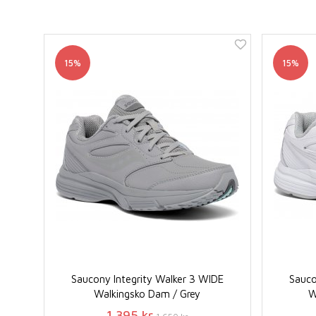
15%
15%
Saucony Integrity Walker 3 WIDE
Sauco
Walkingsko Dam / Grey
W
1 395 kr