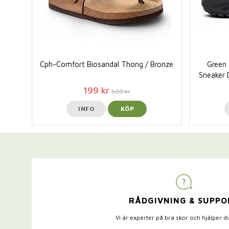
Cph-Comfort Biosandal Thong / Bronze
Green 
Sneaker 
199 kr
500 kr
INFO
KÖP
RÅDGIVNING & SUPPO
Vi är experter på bra skor och hjälper d