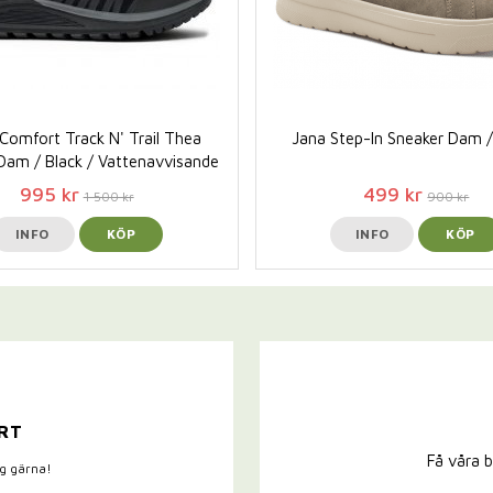
Comfort Track N' Trail Thea
Jana Step-In Sneaker Dam 
Dam / Black / Vattenavvisande
995 kr
499 kr
1 500 kr
900 kr
INFO
KÖP
INFO
KÖP
RT
Få våra b
ig gärna!