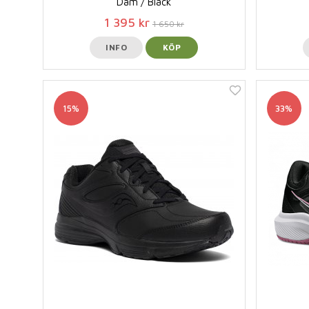
Dam / Black
1 395 kr
1 650 kr
INFO
KÖP
15%
33%