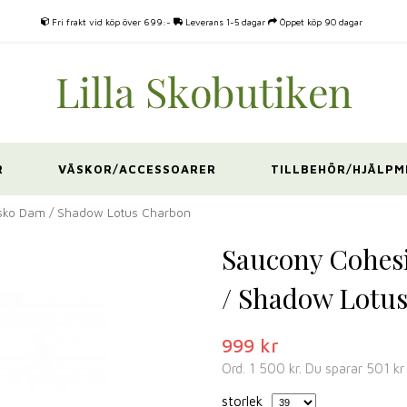
Fri frakt vid köp över 699:-
Leverans 1-5 dagar
Öppet köp 90 dagar
R
VÄSKOR/ACCESSOARER
TILLBEHÖR/HJÄLPM
sko Dam / Shadow Lotus Charbon
Saucony Cohes
/ Shadow Lotu
999 kr
Ord.
1 500 kr
. Du sparar
501 kr
storlek