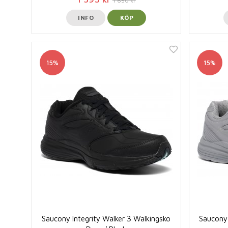
1 650 kr
INFO
KÖP
15%
15%
Saucony Integrity Walker 3 Walkingsko
Saucony 