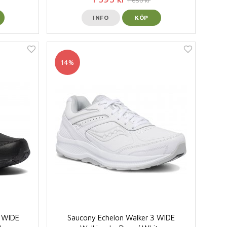
1 650 kr
INFO
KÖP
14%
3 WIDE
Saucony Echelon Walker 3 WIDE