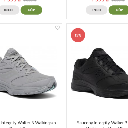
1 650 kr
1 650 kr
INFO
KÖP
INFO
KÖP
15%
Integrity Walker 3 Walkingsko
Saucony Integrity Walker 