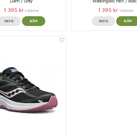
Dam / Grey
Walkingsko Herr / Blac
1 395 kr
1 395 kr
1 650 kr
1 650 kr
INFO
KÖP
INFO
KÖP