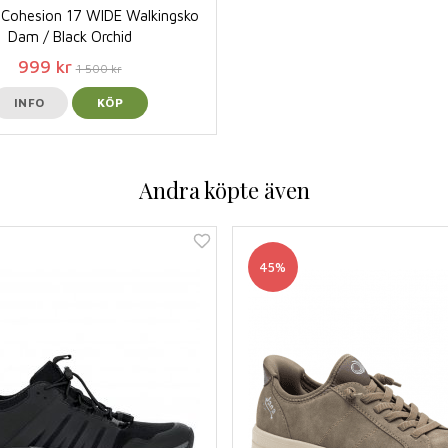
Cohesion 17 WIDE Walkingsko
Dam / Black Orchid
999 kr
1 500 kr
INFO
KÖP
Andra köpte även
45%