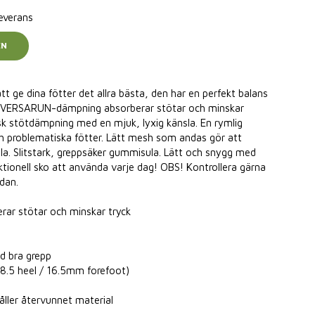
leverans
EN
t ge dina fötter det allra bästa, den har en perfekt balans
t. VERSARUN-dämpning absorberar stötar och minskar
isk stötdämpning med en mjuk, lyxig känsla. En rymlig
h problematiska fötter. Lätt mesh som andas gör att
la. Slitstark, greppsäker gummisula. Lätt och snygg med
tionell sko att använda varje dag! OBS! Kontrollera gärna
edan.
r stötar och minskar tryck
ed bra grepp
8.5 heel / 16.5mm forefoot)
åller återvunnet material