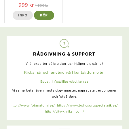
999 kr
1 500 kr
INFO
KÖP
RÅDGIVNING & SUPPORT
Vi är experter på bra skor och hjälper dig gärna!
Klicka här och använd vårt kontaktformulär!
Epost: info@lillaskobutiken.se
Vi samarbetar även med sjukgymnaster,
naprapater, ergonomer
och fotvårdare.
http://www.fotanatomi.se/
https://www.bohusortopedteknik.se/
http://city-kliniken.com/