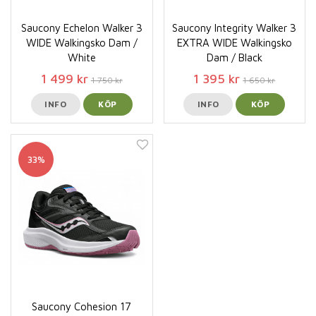
Saucony Echelon Walker 3
Saucony Integrity Walker 3
WIDE Walkingsko Dam /
EXTRA WIDE Walkingsko
White
Dam / Black
1 499 kr
1 395 kr
1 750 kr
1 650 kr
INFO
KÖP
INFO
KÖP
33%
Saucony Cohesion 17