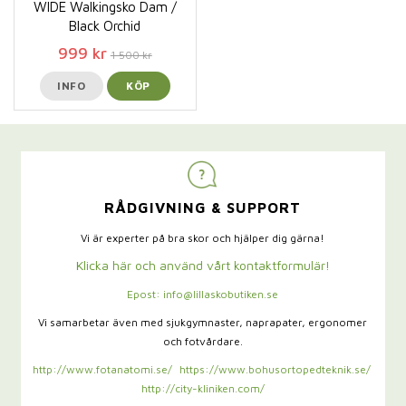
WIDE Walkingsko Dam /
Black Orchid
999 kr
1 500 kr
INFO
KÖP
RÅDGIVNING & SUPPORT
Vi är experter på bra skor och hjälper dig gärna!
Klicka här och använd vårt kontaktformulär!
Epost: info@lillaskobutiken.se
Vi samarbetar även med sjukgymnaster,
naprapater, ergonomer
och fotvårdare.
http://www.fotanatomi.se/
https://www.bohusortopedteknik.se/
http://city-kliniken.com/