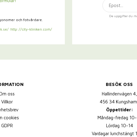
formulär!
De uppgifter du m
rgonomer och fotvårdare.
k.se/
http://city-kliniken.com/
ORMATION
BESÖK OSS
Om oss
Hallindenvägen 4
Villkor
456 34 Kungsham
yhetsbrev
Öppettider:
 cookies
Måndag-fredag 10-
GDPR
Lördag 10-14
Vardagar lunchstängt 