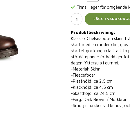
Finns i lager för omgående 
LÄGG I VARUKORG
Produktbeskrivning:
Klassisk Chelseaboot i skinn fr
skaft med en moderiktig, grov y
skaftet gör kängan lätt att ta
stötdämpande fotbädd ger fote
dagen. Yttersula i gummi.
-Material: Skinn
-Fleecefoder
-Platåhöjd: ca 2,5 cm
-Klackhöjd: ca 4,5 cm
-Skafthöjd: ca 24,5 cm
-Färg: Dark Brown / Mörkbrun
-Smörj dina skor vid behov, och