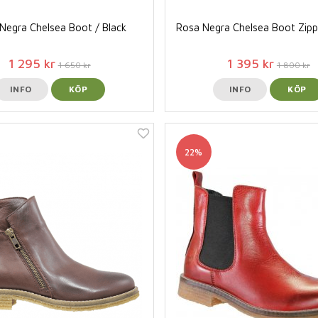
Negra Chelsea Boot / Black
Rosa Negra Chelsea Boot Zippe
1 295 kr
1 395 kr
1 650 kr
1 800 kr
INFO
KÖP
INFO
KÖP
22%