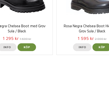
egra Chelsea Boot med Grov
Rosa Negra Chelsea Boot H
Sula / Black
Grov Sula / Black
1 295 kr
1 595 kr
1 600 kr
2 000 kr
INFO
KÖP
INFO
KÖP