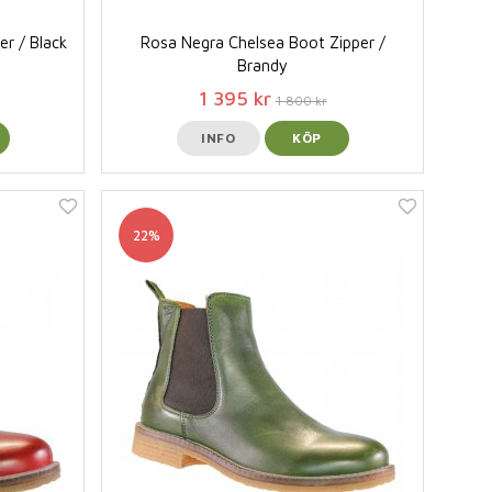
r / Black
Rosa Negra Chelsea Boot Zipper /
Brandy
1 395 kr
1 800 kr
INFO
KÖP
22%