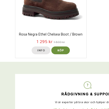
Rosa Negra Ethel Chelsea Boot / Brown
1 295 kr
1 800 kr
INFO
KÖP
RÅDGIVNING & SUPPO
Vi är experter på bra skor och hjälper d