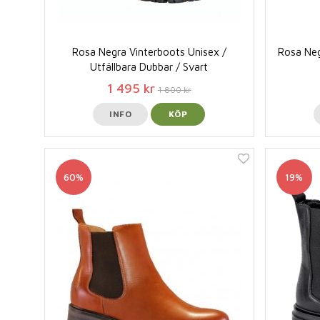
Rosa Negra Vinterboots Unisex /
Rosa Neg
Utfällbara Dubbar / Svart
1 495 kr
1 800 kr
INFO
KÖP
60%
19%