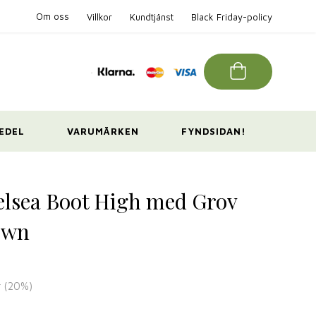
Om oss
Villkor
Kundtjänst
Black Friday-policy
EDEL
VARUMÄRKEN
FYNDSIDAN!
elsea Boot High med Grov
own
r
(
20
%)