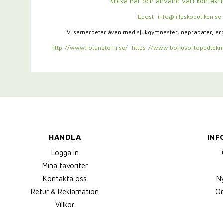
Klicka här och använd vårt kontakt
Epost: info@lillaskobutiken.se
Vi samarbetar även med sjukgymnaster,
naprapater, e
http://www.fotanatomi.se/
https://www.bohusortopedtekni
HANDLA
INF
Logga in
Mina favoriter
Kontakta oss
N
Retur & Reklamation
Om
Villkor