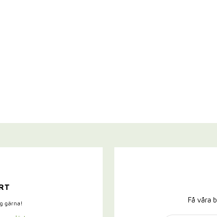
RT
Få våra b
ig gärna!