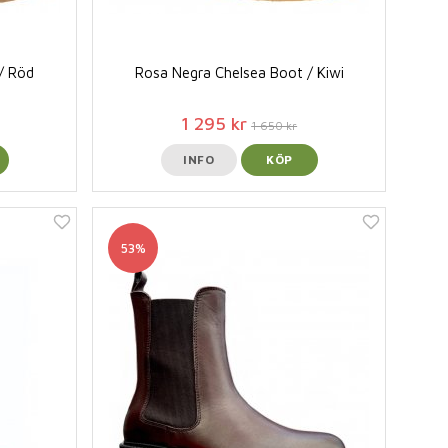
/ Röd
Rosa Negra Chelsea Boot / Kiwi
1 295 kr
1 650 kr
INFO
KÖP
53%