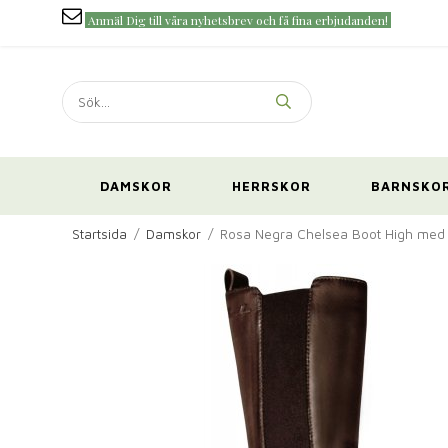
Anmäl Dig till våra nyhetsbrev och få fina erbjudanden!
DAMSKOR
HERRSKOR
BARNSKO
Startsida
/
Damskor
/
Rosa Negra Chelsea Boot High med 