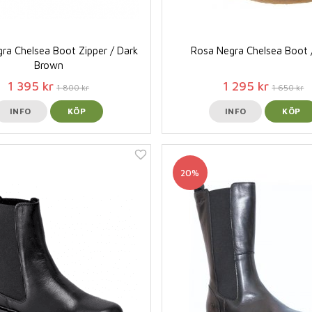
ra Chelsea Boot Zipper / Dark
Rosa Negra Chelsea Boot 
Brown
1 395 kr
1 295 kr
1 800 kr
1 650 kr
INFO
KÖP
INFO
KÖP
20%