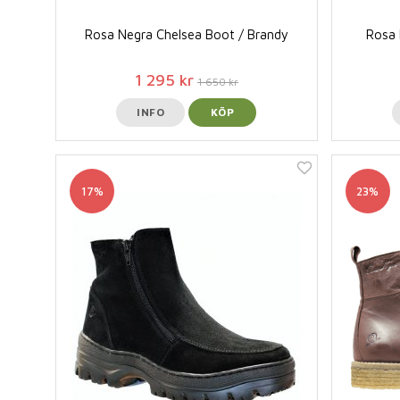
Rosa Negra Chelsea Boot / Brandy
Rosa 
1 295 kr
1 650 kr
INFO
KÖP
17%
23%