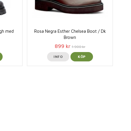
igh med
Rosa Negra Esther Chelsea Boot / Dk
Brown
899 kr
1 900 kr
INFO
KÖP