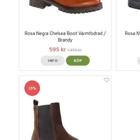
Rosa Negra Chelsea Boot Varmfodrad /
Rosa N
Brandy
595 kr
1 499 kr
INFO
KÖP
28%