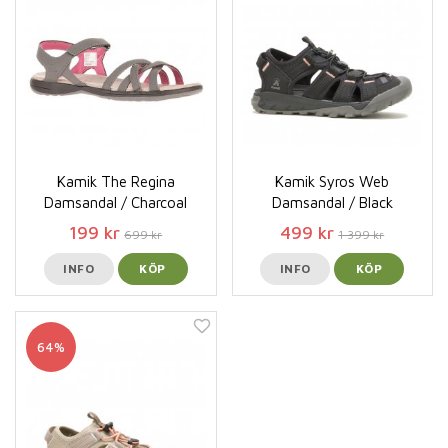
Kamik The Regina
Kamik Syros Web
Damsandal / Charcoal
Damsandal / Black
199 kr
499 kr
699 kr
1 399 kr
INFO
KÖP
INFO
KÖP
64%