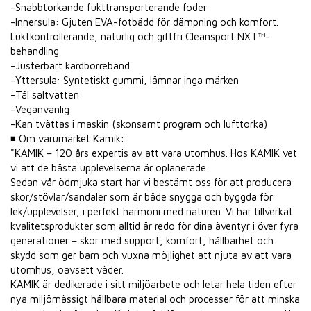
-Snabbtorkande fukttransporterande foder
-Innersula: Gjuten EVA-fotbädd för dämpning och komfort.
Luktkontrollerande, naturlig och giftfri Cleansport NXT™-
behandling
-Justerbart kardborreband
-Yttersula: Syntetiskt gummi, lämnar inga märken
-Tål saltvatten
-Veganvänlig
-Kan tvättas i maskin (skonsamt program och lufttorka)
◾ Om varumärket Kamik:
"KAMIK – 120 års expertis av att vara utomhus. Hos KAMIK vet
vi att de bästa upplevelserna är oplanerade.
Sedan vår ödmjuka start har vi bestämt oss för att producera
skor/stövlar/sandaler som är både snygga och byggda för
lek/upplevelser, i perfekt harmoni med naturen. Vi har tillverkat
kvalitetsprodukter som alltid är redo för dina äventyr i över fyra
generationer – skor med support, komfort, hållbarhet och
skydd som ger barn och vuxna möjlighet att njuta av att vara
utomhus, oavsett väder.
KAMIK är dedikerade i sitt miljöarbete och letar hela tiden efter
nya miljömässigt hållbara material och processer för att minska