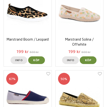
Marstrand Boom / Leopard
Marstrand Solina /
Offwhite
199 kr
199 kr
600 kr
600 kr
INFO
KÖP
INFO
KÖP
67%
50%