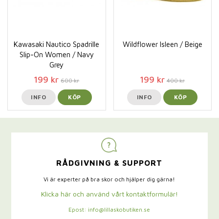
Kawasaki Nautico Spadrille
Wildflower Isleen / Beige
Slip-On Women / Navy
Grey
199 kr
199 kr
600 kr
400 kr
INFO
KÖP
INFO
KÖP
RÅDGIVNING & SUPPORT
Vi är experter på bra skor och hjälper dig gärna!
Klicka här och använd vårt kontaktformulär!
Epost: info@lillaskobutiken.se