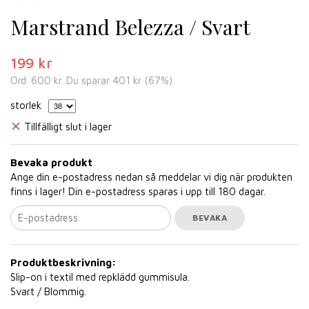
Marstrand Belezza / Svart
199 kr
Ord.
600 kr
. Du sparar
401 kr
(
67
%)
storlek
Tillfälligt slut i lager
Bevaka produkt
Ange din e-postadress nedan så meddelar vi dig när produkten
finns i lager! Din e-postadress sparas i upp till 180 dagar.
BEVAKA
Produktbeskrivning:
Slip-on i textil med repklädd gummisula.
Svart / Blommig.