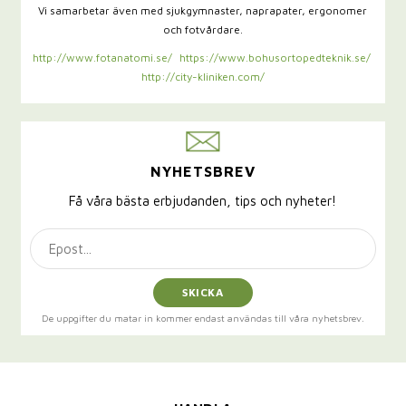
Vi samarbetar även med sjukgymnaster,
naprapater, ergonomer
och fotvårdare.
http://www.fotanatomi.se/
https://www.bohusortopedteknik.se/
http://city-kliniken.com/
NYHETSBREV
Få våra bästa erbjudanden, tips och nyheter!
SKICKA
De uppgifter du matar in kommer endast användas till våra nyhetsbrev.