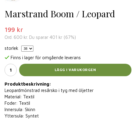
Marstrand Boom / Leopard
199 kr
Ord.
600 kr
. Du sparar
401 kr
(
67
%)
storlek
Finns i lager för omgående leverans
LÄGG I VARUKORGEN
Produktbeskrivning:
Leopardmönstrad resårsko i tyg med öljetter
Material: Textil
Foder: Textil
Innersula: Skinn
Yttersula: Syntet