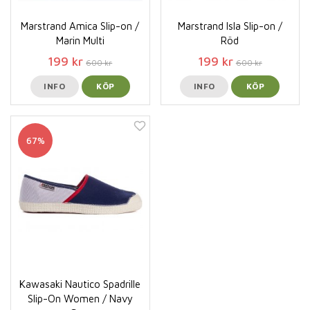
Marstrand Amica Slip-on /
Marstrand Isla Slip-on /
Marin Multi
Röd
199 kr
199 kr
600 kr
600 kr
INFO
KÖP
INFO
KÖP
67%
Kawasaki Nautico Spadrille
Slip-On Women / Navy