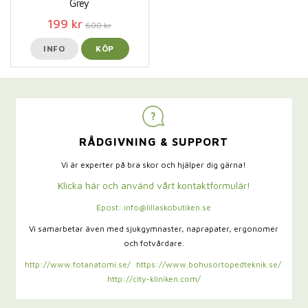
Grey
199 kr
600 kr
INFO
KÖP
RÅDGIVNING & SUPPORT
Vi är experter på bra skor och hjälper dig gärna!
Klicka här och använd vårt kontaktformulär!
Epost: info@lillaskobutiken.se
Vi samarbetar även med sjukgymnaster,
naprapater, ergonomer
och fotvårdare.
http://www.fotanatomi.se/
https://www.bohusortopedteknik.se/
http://city-kliniken.com/