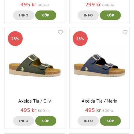
495 kr
299 kr
800 kr
800 kr
INFO
KÖP
INFO
KÖP
38%
38%
Axelda Tia / Oliv
Axelda Tia / Marin
495 kr
495 kr
800 kr
800 kr
INFO
KÖP
INFO
KÖP