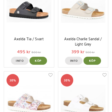
Axelda Tia / Svart
Axelda Charlie Sandal /
Light Grey
495 kr
399 kr
800 kr
500 kr
INFO
KÖP
INFO
KÖP
38%
38%