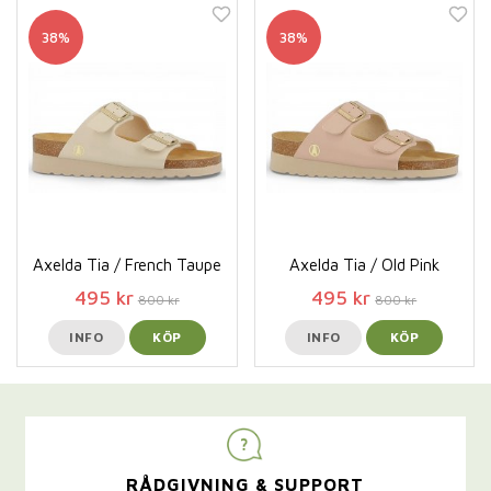
38%
38%
Axelda Tia / French Taupe
Axelda Tia / Old Pink
495 kr
495 kr
800 kr
800 kr
INFO
KÖP
INFO
KÖP
RÅDGIVNING & SUPPORT