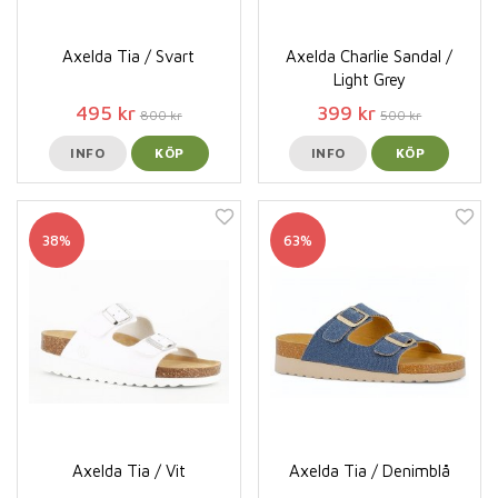
Axelda Tia / Svart
Axelda Charlie Sandal /
Light Grey
495 kr
399 kr
800 kr
500 kr
INFO
KÖP
INFO
KÖP
38%
63%
Axelda Tia / Vit
Axelda Tia / Denimblå