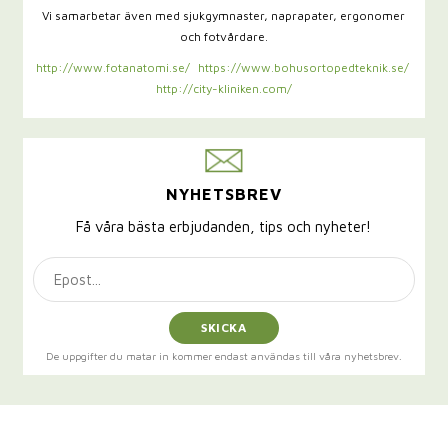
Vi samarbetar även med sjukgymnaster,
naprapater, ergonomer
och fotvårdare.
http://www.fotanatomi.se/
https://www.bohusortopedteknik.se/
http://city-kliniken.com/
NYHETSBREV
Få våra bästa erbjudanden, tips och nyheter!
SKICKA
De uppgifter du matar in kommer endast användas till våra nyhetsbrev.