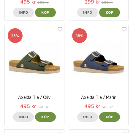
495 kr
299 kr
800 kr
800 kr
INFO
KÖP
INFO
KÖP
38%
38%
Axelda Tia / Oliv
Axelda Tia / Marin
495 kr
495 kr
800 kr
800 kr
INFO
KÖP
INFO
KÖP