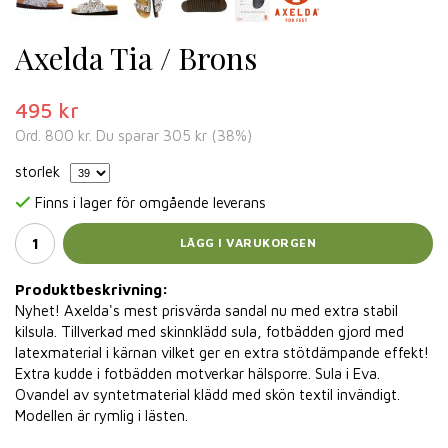
Axelda Tia / Brons
495 kr
Ord.
800 kr
. Du sparar
305 kr
(
38
%)
storlek
Finns i lager för omgående leverans
LÄGG I VARUKORGEN
Produktbeskrivning:
Nyhet! Axelda's mest prisvärda sandal nu med extra stabil
kilsula. Tillverkad med skinnklädd sula, fotbädden gjord med
latexmaterial i kärnan vilket ger en extra stötdämpande effekt!
Extra kudde i fotbädden motverkar hälsporre. Sula i Eva.
Ovandel av syntetmaterial klädd med skön textil invändigt.
Modellen är rymlig i lästen.