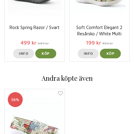
Rock Spring Razor / Svart
Soft Comfort Elegant 2
Resårsko / White Multi
499 kr
199 kr
649 kr
450 kr
INFO
KÖP
INFO
KÖP
Andra köpte även
56%