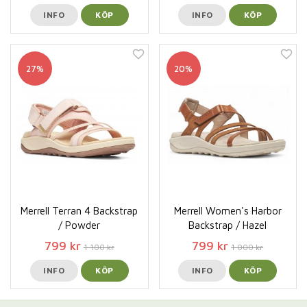
INFO
KÖP
INFO
KÖP
27%
20%
Merrell Terran 4 Backstrap
Merrell Women's Harbor
/ Powder
Backstrap / Hazel
799 kr
799 kr
1 100 kr
1 000 kr
INFO
KÖP
INFO
KÖP