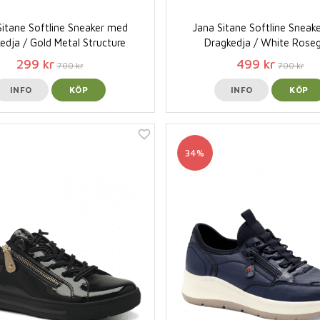
Sitane Softline Sneaker med
Jana Sitane Softline Sneak
edja / Gold Metal Structure
Dragkedja / White Rose
299 kr
499 kr
700 kr
700 kr
INFO
KÖP
INFO
KÖP
34%