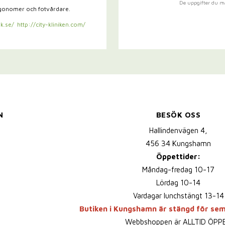
De uppgifter du m
rgonomer och fotvårdare.
k.se/
http://city-kliniken.com/
N
BESÖK OSS
Hallindenvägen 4,
456 34 Kungshamn
Öppettider:
Måndag-fredag 10-17
Lördag 10-14
Vardagar lunchstängt 13-14
Butiken i Kungshamn är stängd för se
Webbshoppen är ALLTID ÖPP