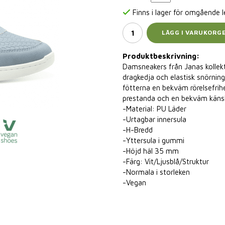
Finns i lager för omgående 
LÄGG I VARUKORG
Produktbeskrivning:
Damsneakers från Janas kollek
dragkedja och elastisk snörning
fötterna en bekväm rörelsefrih
prestanda och en bekväm känsla.
-Material: PU Läder
-Urtagbar innersula
-H-Bredd
-Yttersula i gummi
-Höjd häl 35 mm
-Färg: Vit/Ljusblå/Struktur
-Normala i storleken
-Vegan