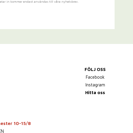
atar in kommer endast användas till våra nyhetsbrev.
FÖLJ OSS
Facebook
Instagram
Hitta oss
mester 10-15/8
EN