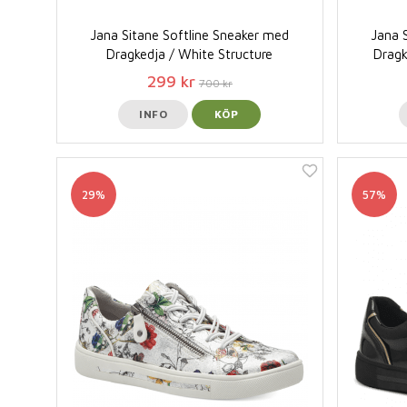
Jana Sitane Softline Sneaker med
Jana 
Dragkedja / White Structure
Dragk
299 kr
700 kr
INFO
KÖP
29%
57%