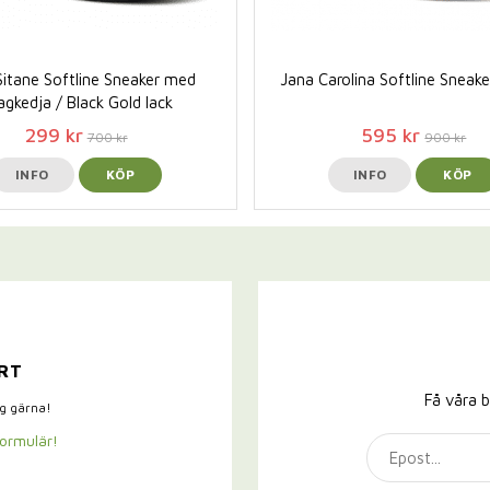
Sitane Softline Sneaker med
Jana Carolina Softline Sneake
agkedja / Black Gold lack
299 kr
595 kr
700 kr
900 kr
INFO
KÖP
INFO
KÖP
RT
Få våra b
ig gärna!
formulär!