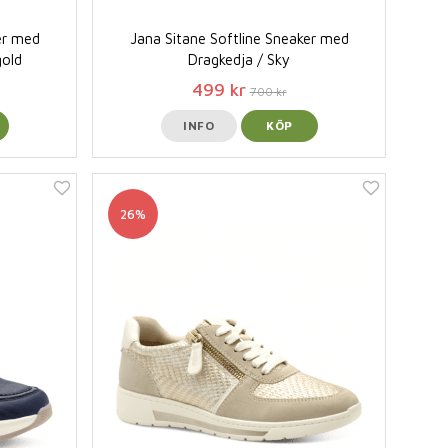
er med
Jana Sitane Softline Sneaker med
gold
Dragkedja / Sky
499 kr
700 kr
INFO
KÖP
26%