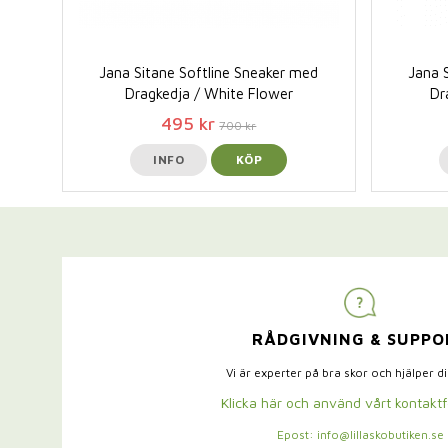
Jana Sitane Softline Sneaker med
Jana 
Dragkedja / White Flower
Dr
495 kr
700 kr
INFO
KÖP
RÅDGIVNING & SUPPO
Vi är experter på bra skor och hjälper d
Klicka här och använd vårt kontakt
Epost: info@lillaskobutiken.se